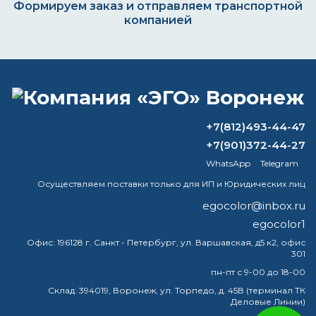
Формируем заказ и отправляем транспортной
компанией
ВОПРОС-ОТВЕТ
+7(812)493-44-47
Эпоксидная или полиуретановая
+7(901)372-44-27
краска — что лучше?
WhatsApp
Telegram
Как отличить раствор от
Осуществляем поставки только для ИП и Юридических лиц
растворителя?
egocolor@inbox.ru
egocolor1
Что лучше, пф 115 или пф 266?
Офис:
196128 г. Санкт - Петербург, ул. Варшавская, д5 к2, офис
301
Как долго сохнет термостойкая
краска?
пн-пт с 9-00 до 18-00
Склад:
394019, Воронеж, ул. Торпедо, д. 45В (терминал ТК
Деловые Линии)