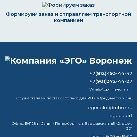
Формируем заказ и отправляем транспортной
компанией
ВОПРОС-ОТВЕТ
Какого цвета пожарный гидрант?
+7(812)493-44-47
+7(901)372-44-27
Какую краску выбрать для моего
WhatsApp
Telegram
маленького производства
Осуществляем поставки только для ИП и Юридических лиц
А частное лицо может купить грунт
egocolor@inbox.ru
вл-02, и если да ,минимальный размер
egocolor1
и цена
Офис:
196128 г. Санкт - Петербург, ул. Варшавская, д5 к2, офис
301
Можно ли использовать ацетон для
разбавления алкидной краски?
пн-пт с 9-00 до 18-00