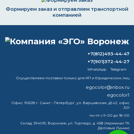
Формируем заказ и отправляем транспортной
компанией
ВОПРОС-ОТВЕТ
+7(812)493-44-47
+7(901)372-44-27
Удаляет ли растворитель латексную
WhatsApp
Telegram
краску?
Осуществляем поставки только для ИП и Юридических лиц
Чем покрасить дерево надолго?
egocolor@inbox.ru
egocolor1
Какую краску использовать для
покраски печи?
Офис:
196128 г. Санкт - Петербург, ул. Варшавская, д5 к2, офис
301
Что такое лакокрасочные изделия?
пн-пт с 9-00 до 18-00
Склад:
394019, Воронеж, ул. Торпедо, д. 45В (терминал ТК
Деловые Линии)