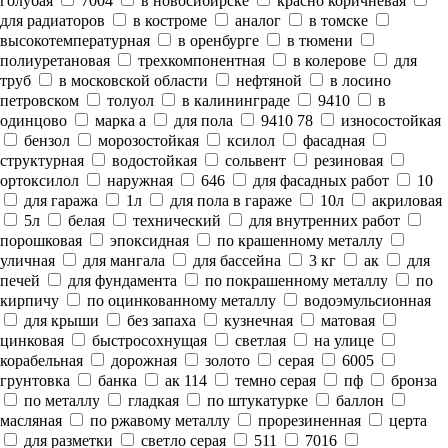
голубая
7004
в новосибирске
красно коричневая
для радиаторов
в костроме
аналог
в томске
высокотемпературная
в оренбурге
в тюмени
полиуретановая
трехкомпонентная
в колерове
для
труб
в московской области
нефтяной
в лосино
петровском
толуол
в калининграде
9410
в
одинцово
марка а
для пола
9410 78
износостойкая
бензол
морозостойкая
ксилол
фасадная
структурная
водостойкая
сольвент
резиновая
ортоксилол
наружная
646
для фасадных работ
10
для гаража
1л
для пола в гараже
10л
акриловая
5л
белая
технический
для внутренних работ
порошковая
эпоксидная
по крашенному металлу
уличная
для мангала
для бассейна
3 кг
ак
для
печей
для фундамента
по покрашенному металлу
по
кирпичу
по оцинкованному металлу
водоэмульсионная
для крыши
без запаха
кузнечная
матовая
цинковая
быстросохнущая
светлая
на улице
корабельная
дорожная
золото
серая
6005
грунтовка
банка
ак 114
темно серая
пф
бронза
по металлу
гладкая
по штукатурке
баллон
масляная
по ржавому металлу
прорезиненная
церта
для разметки
светло серая
511
7016