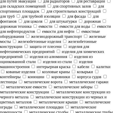
для путей эвакуации
для радиаторов
для реставрации
для складских помещений
для спортивных залов
для
спортивных площадок
для строительных конструкций
для труб
для трубной изоляции
для фасада
для
фонтанов
для цоколя
для штукатурки
дорожная
дорожная техника
емкости
емкости для воды
емкости
для нефтепродуктов
емкости для нефти
емкостные
оборудования
железнодорожный транспорт
железные
мосты
железобетонные изделия
железобетонные
конструкции
защита от плесени
изделия для
нефтехимических предприятий
изделия для химических
предприятий
изделия из алюминия
изделия из
оцинкованной стали
изделия из стали
изделия
машиностроения
интерьерная краска
кабели
калитки
кованые изделия
козловые краны
козырьки
контейнеры
конюшни
коровники
корпуса судов
лестницы
металлические ворота
металлические гаражи
металлические емкости
металлические заборы
металлические конструкции
металлические конструкции из
черного металла
металлические конструкции из черных и
цветных металлов
металлические крыши
металлические
ограды
металлические площадки
металлические
поверхности
металлические столбы
металлические трубы