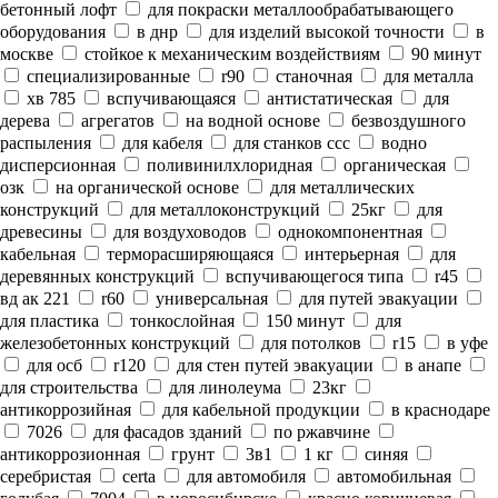
бетонный лофт
для покраски металлообрабатывающего
оборудования
в днр
для изделий высокой точности
в
москве
стойкое к механическим воздействиям
90 минут
специализированные
r90
станочная
для металла
хв 785
вспучивающаяся
антистатическая
для
дерева
агрегатов
на водной основе
безвоздушного
распыления
для кабеля
для станков ссс
водно
дисперсионная
поливинилхлоридная
органическая
озк
на органической основе
для металлических
конструкций
для металлоконструкций
25кг
для
древесины
для воздуховодов
однокомпонентная
кабельная
терморасширяющаяся
интерьерная
для
деревянных конструкций
вспучивающегося типа
r45
вд ак 221
r60
универсальная
для путей эвакуации
для пластика
тонкослойная
150 минут
для
железобетонных конструкций
для потолков
r15
в уфе
для осб
r120
для стен путей эвакуации
в анапе
для строительства
для линолеума
23кг
антикоррозийная
для кабельной продукции
в краснодаре
7026
для фасадов зданий
по ржавчине
антикоррозионная
грунт
3в1
1 кг
синяя
серебристая
certa
для автомобиля
автомобильная