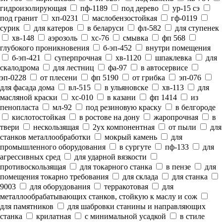
гидроизолирующая
пф-1189
под дерево
ур-15 сэ
под гранит
хп-0231
маслобензостойкая
гф-0119
сурик
для катеров
в беларуси
фл-582
для ступенек
хв-148
аэрозоль
хс-76
смывка
фп 568
глубокого проникновения
б-эп-452
внутри помещения
б-эп-421
суперпрочная
хв-1120
шпаклевка
для
скалодрома
для лестниц
фа-97
в автосервисе
эп-0228
от плесени
фп 5190
от грибка
эп-076
для фасада дома
вл-515
в ульяновске
хв-113
для
масляной краски
хс-010
в казани
фп 1414
из
пенопласта
мл-92
под резиновую краску
в белгороде
кислотостойкая
в ростове на дону
жаропрочная
в
твери
нескользящая
2ух компонентная
от пыли
для
станков металлообработки
мокрый камень
для
промышленного оборудования
в сургуте
пф-133
для
агрессивных сред
для ударной вязкости
противоскользящая
для токарного станка
в пензе
для
помещения токарно требования
для склада
для станка
9003
для оборудования
терракотовая
для
металлообрабатывающих станков, стойкую к маслу и сож
для памятников
для шабровки станины и направляющих
станка
крилатная
с минимальной усадкой
в стиле