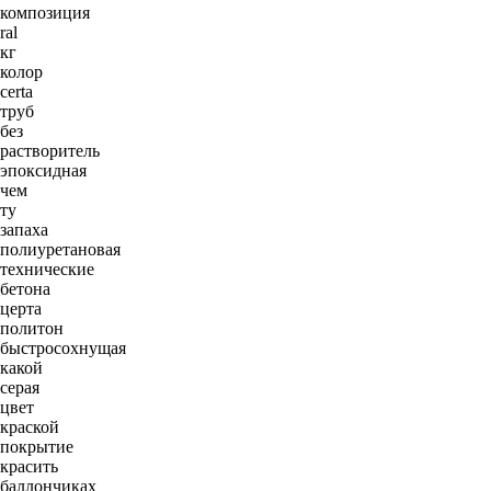
композиция
ral
кг
колор
certa
труб
без
растворитель
эпоксидная
чем
ту
запаха
полиуретановая
технические
бетона
церта
политон
быстросохнущая
какой
серая
цвет
краской
покрытие
красить
баллончиках