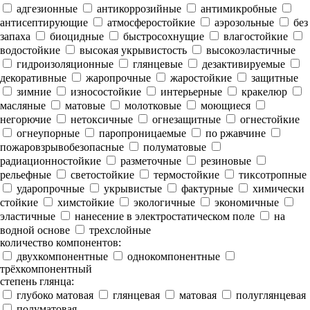
адгезионные
антикоррозийные
антимикробные
антисептирующие
атмосферостойкие
аэрозольные
без
запаха
биоцидные
быстросохнущие
влагостойкие
водостойкие
высокая укрывистость
высокоэластичные
гидроизоляционные
глянцевые
дезактивируемые
декоративные
жаропрочные
жаростойкие
защитные
зимние
износостойкие
интерьерные
кракелюр
масляные
матовые
молотковые
моющиеся
негорючие
нетоксичные
огнезащитные
огнестойкие
огнеупорные
паропроницаемые
по ржавчине
пожаровзрывобезопасные
полуматовые
радиационностойкие
разметочные
резиновые
рельефные
светостойкие
термостойкие
тиксотропные
ударопрочные
укрывистые
фактурные
химически
стойкие
химстойкие
экологичные
экономичные
эластичные
нанесение в электростатическом поле
на
водной основе
трехслойные
количество компонентов:
двухкомпонентные
однокомпонентные
трёхкомпонентный
степень глянца:
глубоко матовая
глянцевая
матовая
полуглянцевая
полуматовая