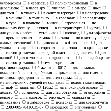
белозёрском
в череповце
полисилоксановый
в
дебальцево
в часов яру
унипол
в самаре
цвес
для стен
в химках
в санкт петербурге
в новогродовке
в монино
в томилино
в ярославле
во владимире
в туле
в иваново
минск
аэрозольная
по
влажному бетону
глянец
в екатеринбурге
чугуну
для уличных работ
устойчивая
шоколад
ультрафиолета
промышленная
темная
резина
по пластику
для
жилых помещений
оцинковки
в баню
кср
для
улицы
жидкая
негорючая
аэрозоли
в красноярске
светоотражаемая
жидкий пластик
двигателя
для
ванной
для отмостки
гидроизоляция
по старой краске
светоотражающая
темно коричневая
противопожарная
бежевая
8017
для влажных
помещений
антигрибковая
цокольная
для телег на
пищевом предприятии
для стен гаража
для
металлических ступеней не скользкая
водоотталкивающая
пкф
защитная
120м2
на эпоксидной основе
дёшево
под мрамор
для спец объектов
огнестойкая
резкого
для парковок
рисунком
оранжевая
цинкование
в хабаровске
померная
для краскопульта
2383-005-78416635-07
моющаяся
оптимальная