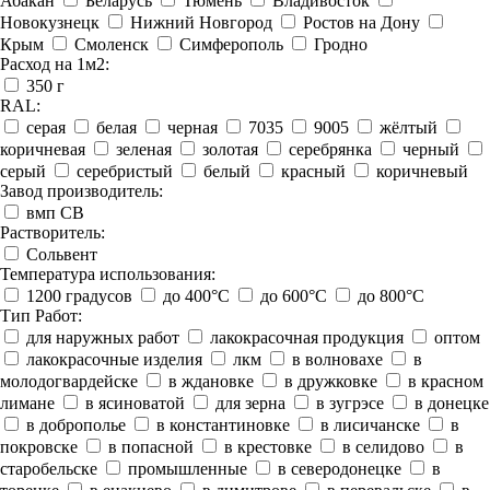
Абакан
Беларусь
Тюмень
Владивосток
Новокузнецк
Нижний Новгород
Ростов на Дону
Крым
Смоленск
Симферополь
Гродно
Расход на 1м2:
350 г
RAL:
серая
белая
черная
7035
9005
жёлтый
коричневая
зеленая
золотая
серебрянка
черный
серый
серебристый
белый
красный
коричневый
Завод производитель:
вмп СВ
Растворитель:
Сольвент
Температура использования:
1200 градусов
до 400°C
до 600°C
до 800°C
Тип Работ:
для наружных работ
лакокрасочная продукция
оптом
лакокрасочные изделия
лкм
в волновахе
в
молодогвардейске
в ждановке
в дружковке
в красном
лимане
в ясиноватой
для зерна
в зугрэсе
в донецке
в доброполье
в константиновке
в лисичанске
в
покровске
в попасной
в крестовке
в селидово
в
старобельске
промышленные
в северодонецке
в