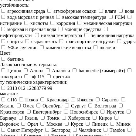
устойчивость:
агрессивная среда
атмосферные осадки
влага
вода
вода морская и речная
высокая температура
ГСМ
истирание
кислоты
коррозия
механическая нагрузки
морская и пресная вода
моющие средства
нефтепродукты
низкая температура
пешеходная нагрузка
спирты
сырая нефть
транспортные нагрузки
удары
УФ-излучение
химические вещества
щелочи
Цвет:
балтика
Лакокрасочные материалы:
Цинол
Алпол
Аналоги
hammerite (хаммерайт)
тиккурила
пф 115
престиж
ту технические характеристики:
2313 012 12288779 99
магазин:
СПб
Псков
Краснодар
Ижевск
Саратов
Казань
Омск
Оренбург
Сургут
Волгоград
Красноярск
Екатеринбург
Новосибирск
Иркутск
Барнаул
Рязань
Томск
Хабаровск
Киров
Воронеж
Орел
Москва
Курск
Липецк
Минск
Санкт Петербург
Белгород
Челябинск
Тамбов