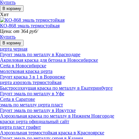
Купить
Хит
КО-868 эмаль термостойкая
Цена:
от
364
руб/
Купить
церта черная
Грунт эмаль по металлу в Краснодаре
Акриловая краска для бетона в Новосибирске
Certa в Новосибирске
молотковая краска церта
Грунт краска 3 в 1 в Воронеже
церта аэрозоль термостойкая
Быстросохнущая краска по металлу в Екатеринбурге
Грунт эмаль по металлу в Уфе
Certa в Саратове
эмаль по металлу церта пласт
Грунт эмаль по металлу в Иркутске
Аэрозольная краска по металлу в Нижнем Новгороде
краски церта официальный сайт
церта пласт графит
Аэрозольная термостойкая краска в Красноярске
Грунт эмаль по металлу серая в Казани