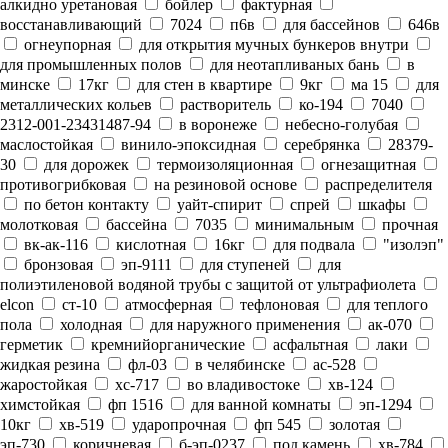
алкидно уретановая
бойлер
фактурная
восстанавливающий
7024
п6в
для бассейнов
646в
огнеупорная
для открытия мучных бункеров внутри
для промышленных полов
для неотапливаных бань
в
минске
17кг
для стен в квартире
9кг
ма 15
для
металлических кольев
растворитель
ко-194
7040
2312-001-23431487-94
в воронеже
небесно-голубая
маслостойкая
винило-эпоксидная
серебрянка
28379-
30
для дорожек
термоизоляционная
огнезащитная
противогрибковая
на резиновой основе
распределителя
по бетон контакту
уайт-спирит
спрей
шкафы
молотковая
бассейна
7035
минимальным
прочная
вк-ак-116
кислотная
16кг
для подвала
"изолэп"
бронзовая
эп-9111
для ступеней
для
полиэтиленовой водяной трубы с защитой от ультрафиолета
elcon
ст-10
атмосферная
тефлоновая
для теплого
пола
холодная
для наружного применения
ак-070
герметик
кремнийорганические
асфальтная
лаки
жидкая резина
фл-03
в челябинске
ас-528
жаростойкая
хс-717
во владивостоке
хв-124
химстойкая
фп 1516
для ванной комнаты
эп-1294
10кг
хв-519
ударопрочная
фп 545
золотая
эп-730
коричневая
б-эп-0237
под камень
хв-784