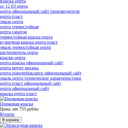
Краска церта
ос 12 03 церта
церта официальный сайт производителя
церта пласт
эмаль церта
церта термостойкая
церта саратов
термостойкая краска церта
кузнечная краска церта пласт
эмаль термостойкая церта
растворитель церта
краски церта
церта краска официальный сайт
церта моунт москва
церта новочебоксарск официальный сайт
эмаль церта технические характеристики
церта пласт официальный сайт
церта официальный сайт
краска церта пласт
Цинковая краска
Цена:
от
755
руб/кг
Купить