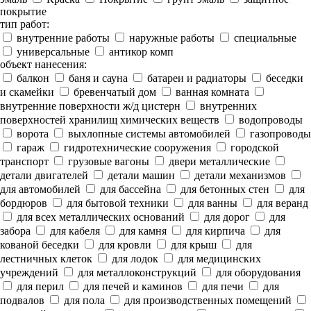
покрытие
тип работ:
внутренние работы
наружные работы
специальные
универсальные
антикор комп
объект нанесения:
балкон
баня и сауна
батареи и радиаторы
беседки
и скамейки
бревенчатый дом
ванная комната
внутренние поверхности ж/д цистерн
внутренних
поверхностей хранилищ химических веществ
водопроводы
ворота
выхлопные системы автомобилей
газопроводы
гараж
гидротехнические сооружения
городской
транспорт
грузовые вагоны
двери металлические
детали двигателей
детали машин
детали механизмов
для автомобилей
для бассейна
для бетонных стен
для
бордюров
для бытовой техники
для ванны
для веранд
для всех металлических оснований
для дорог
для
забора
для кабеля
для камня
для кирпича
для
кованой беседки
для кровли
для крыш
для
лестничных клеток
для лодок
для медицинских
учреждений
для металлоконструкций
для оборудования
для перил
для печей и каминов
для печи
для
подвалов
для пола
для производственных помещений