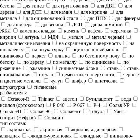
бетона
для гипса
для грунтования
для ДВП
для
дерева
для ДСП
для камня
для кирпича
для
металла
для оцинкованной стали
для ППУ
для фанеры
для шифера
древесина
ДСП
дюралюминий
ЖБИ
каменная кладка
камень
кафель
керамика
кирпич
латунь
МДФ
металл
металл черный
металлические изделия
на окрашенную поверхность
на
шпаклевку
на штукатурку
оцинкованный металл
оцинковка
паркет
плитка
по бетонному полу
по
бетону
по дереву
по металлу
по оцинковке
по
ржавчине
ржавчина
силикатные блоки
сталь
сталь
оцинкованная
стекло
цементные поверхности
черные
и цветные металлы
чугун
шифер
шпатлевка
штукатурка
титановые
разбавитель:
Certacor-R
Thinner
ацетон
Бутилацетат
вода
ксилол (ортоксилол)
Р 646
Р 667
Р-4
Сольв УР
Сольв ЭП
Сольв ЭС
Сольвент
Толуол
Уайт-
спирит (Нефрас)
Сольвин
тип состава:
акрилатная
акриловая
акриловая дисперсия
алкидная
алкидно-уретановая
алкидные
винилово-