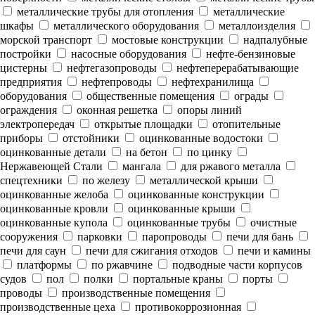
металлические трубы для отопления
металлические
шкафы
металлического оборудования
металлоизделия
морской транспорт
мостовые конструкции
надпалубные
постройки
насосные оборудования
нефте-бензиновые
цистерны
нефтегазопроводы
нефтеперерабатывающие
предприятия
нефтепроводы
нефтехранилища
оборудования
общественные помещения
ограды
ограждения
оконная решетка
опоры линий
электропередач
открытые площадки
отопительные
приборы
отстойники
оцинкованные водостоки
оцинкованные детали
на бетон
по цинку
Нержавеющей Стали
мангала
для ржавого металла
спецтехники
по железу
металлической крыши
оцинкованные желоба
оцинкованные конструкции
оцинкованные кровли
оцинкованные крыши
оцинкованные купола
оцинкованные трубы
очистные
сооружения
парковки
паропроводы
печи для бань
печи для саун
печи для сжигания отходов
печи и камины
платформы
по ржавчине
подводные части корпусов
судов
пол
полки
портальные краны
порты
проводы
производственные помещения
производственные цеха
противокоррозионная