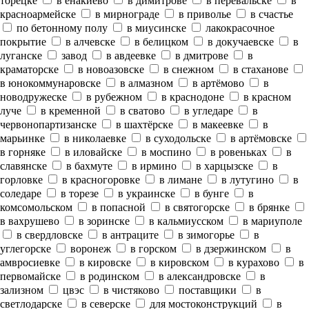
торецке
в енакиево
в димитрове
в перевальске
в
красноармейске
в мирнограде
в приволье
в счастье
по бетонному полу
в миусинске
лакокрасочное
покрытие
в алчевске
в белицком
в докучаевске
в
луганске
завод
в авдеевке
в дмитрове
в
краматорске
в новоазовске
в снежном
в стаханове
в юнокоммунаровске
в алмазном
в артёмово
в
новодружеске
в рубежном
в краснодоне
в красном
луче
в кременной
в сватово
в угледаре
в
червонопартизанске
в шахтёрске
в макеевке
в
марьинке
в николаевке
в суходольске
в артёмовске
в горняке
в иловайске
в моспино
в ровеньках
в
славянске
в бахмуте
в ирмино
в харцызске
в
горловке
в красногоровке
в лимане
в лутугино
в
соледаре
в торезе
в украинске
в бунге
в
комсомольском
в попасной
в святогорске
в брянке
в вахрушево
в зоринске
в кальмиусском
в мариуполе
в свердловске
в антраците
в зимогорье
в
углегорске
воронеж
в горском
в дзержинском
в
амвросиевке
в кировске
в кировском
в курахово
в
первомайске
в родинском
в александровске
в
зализном
цвэс
в чистяково
поставщики
в
светлодарске
в северске
для мостоконструкций
в