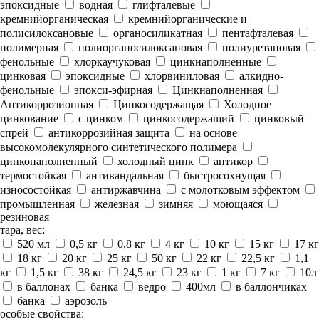
эпоксидные
водная
глифталевые
кремнийорганическая
кремнийорганические и
полисилоксановые
органосиликатная
пентафталевая
полимерная
полиорганосилоксановая
полиуретановая
фенольные
хлоркаучуковая
цинкнаполненные
цинковая
эпоксидные
хлорвиниловая
алкидно-
фенольные
эпокси-эфирная
Цинкнаполненная
Антикоррозионная
Цинкосодержащая
Холодное
цинкование
с цинком
цинкосодержащий
цинковый
спрей
антикоррозийная защита
на основе
высокомолекулярного синтетического полимера
цинконаполненный
холодный цинк
антикор
термостойкая
антивандальная
быстросохнущая
износостойкая
антиржавчина
с молотковым эффектом
промышленная
железная
зимняя
моющаяся
резиновая
тара, вес:
520 мл
0,5 кг
0,8 кг
4 кг
10 кг
15 кг
17 кг
18 кг
20 кг
25 кг
50 кг
22 кг
22,5 кг
1,1
кг
1,5 кг
38 кг
24,5 кг
23 кг
1 кг
7 кг
10л
в баллонах
банка
ведро
400мл
в баллончиках
банка
аэрозоль
особые свойства: