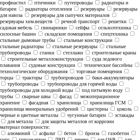
профнастил
птичники
путепроводы
радиаторы и
батареи
радиаторы отопления
резервуары
резервуары
для навоза
резервуары для сыпучих материалов
резервуары хим.веществ
речной транспорт
решетки
садовая мебель
свинарники
сейфы
сельхозтехника
силосные башни
складские помещения
спецтехника
стальные дымовые трубы
стальные конструкции
стальные радиаторы
стальные резервуары
стальные
трубопроводы
станки
стеллажи
строительные краны
строительные металлоконструкции
суда ледового
плавания
судовые конструкции
технические бассейны
технологические оборудования
торговые помещения
торцы
тракторы
трубопроводов
баки-аккумуляторы
трубопроводы
трубопроводы для горячей воды
трубопроводы для холодной воды
под питьевую воду
трубы
сварные швы
фасад
межоперационное
хранение
фасадная
хранилища
хранилища ГСМ
хранилища минеральных удобрений
цистерны
цоколь
черные и цветные металлы
чугунные батареи
эстакады
для металла
для защиты металлов от коррозии
материал поверхности:
алюминий
асфальт
бетон
бронза
газобетон
гипс
гипсокартон
ДВП
дерево
для OSB
для