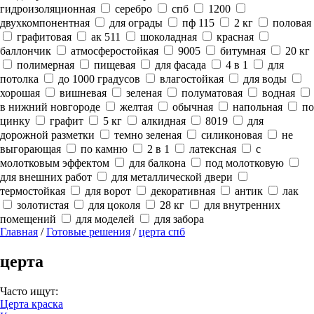
гидроизоляционная
серебро
спб
1200
двухкомпонентная
для ограды
пф 115
2 кг
половая
графитовая
ак 511
шоколадная
красная
баллончик
атмосферостойкая
9005
битумная
20 кг
полимерная
пищевая
для фасада
4 в 1
для
потолка
до 1000 градусов
влагостойкая
для воды
хорошая
вишневая
зеленая
полуматовая
водная
в нижний новгороде
желтая
обычная
напольная
по
цинку
графит
5 кг
алкидная
8019
для
дорожной разметки
темно зеленая
силиконовая
не
выгорающая
по камню
2 в 1
латексная
с
молотковым эффектом
для балкона
под молотковую
для внешних работ
для металлической двери
термостойкая
для ворот
декоративная
антик
лак
золотистая
для цоколя
28 кг
для внутренних
помещений
для моделей
для забора
Главная
/
Готовые решения
/
церта спб
церта
Часто ищут:
Церта краска