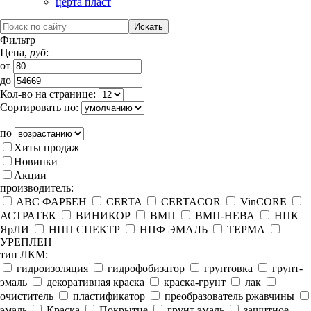
церта пласт
Фильтр
Цена,
руб
:
от
до
Кол-во на странице:
Сортировать по:
по
Хиты продаж
Новинки
Акции
производитель:
ABC ФАРБЕН
CERTA
CERTACOR
VinCORE
АСТРАТЕК
ВИНИКОР
ВМП
ВМП-НЕВА
НПК
ЯрЛИ
НПП СПЕКТР
НПФ ЭМАЛЬ
ТЕРМА
УРЕПЛЕН
тип ЛКМ:
гидроизоляция
гидрофобизатор
грунтовка
грунт-
эмаль
декоративная краска
краска-грунт
лак
очиститель
пластификатор
преобразователь ржавчины
эмаль
Краска
Покрытие
грунт эмаль
защитное