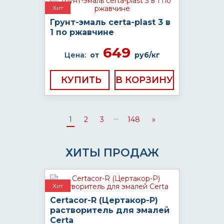
Хит
Грунт-эмаль certa-plast 3 в
1 по ржавчине
649
Цена:
от
руб/кг
КУПИТЬ
...
1
2
3
148
»
ХИТЫ ПРОДАЖ
Хит
Certacor-R (Цертакор-Р)
растворитель для эмалей
Certa