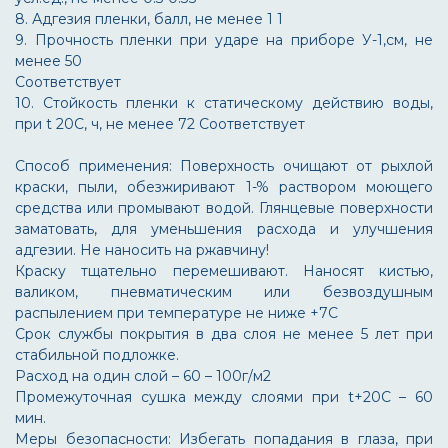
8. Адгезия пленки, балл, не менее
1
1
9. Прочность пленки при ударе на приборе У-1,см, не
менее
50
Соответствует
10. Стойкость пленки к статическому действию воды,
при t 20С, ч, не менее
72
Соответствует
Способ применения: Поверхность очищают от рыхлой
краски, пыли, обезжиривают 1-% раствором моющего
средства или промывают водой. Глянцевые поверхности
заматовать, для уменьшения расхода и улучшения
адгезии. Не наносить на ржавчину!
Краску тщательно перемешивают. Наносят кистью,
валиком, пневматическим или безвоздушным
распылением при температуре не ниже +7С
Срок службы покрытия в два слоя не менее 5 лет при
стабильной подложке.
Расход на один слой – 60 – 100г/м2
Промежуточная сушка между слоями при t+20С – 60
мин.
Меры безопасности: Избегать попадания в глаза, при