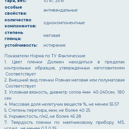
тара, вес:
10 кг; 25 кг
особые
антивандальные
свойства:
количество
однокомпонентные
компонентов:
степень
матовая
глянца:
устойчивость:
истирание
Показатели
Норма по ТУ
Фактические
1. Цвет пленки
Должен находиться в пределах
контрольных образцов, утвержденных изготовителем
Соответствует
2. Внешний вид пленки
Ровная матовая или полуматовая
Соответствует
3. Условная вязкость, диаметр сопла 4мм
40-240сек.
180
сек
4. Массовая доля нелетучих веществ %, не менее
55
57
5. Степень перетира, мкм, не более
40
25
6. Укрывистость, г/м2, не более
45
28
7. Твердость пленки по маятниковому прибору М3,
усл.ед., не менее
0.3
0.35