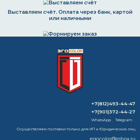
Выставляем счёт. Оплата через банк, картой
или наличными
Формируем заказ и отправляем транспортной
компанией
ВОПРОС-ОТВЕТ
Каковы недостатки эмалевой краски?
+7(812)493-44-47
+7(901)372-44-27
Как выбрать грунтовку глубокого
WhatsApp
Telegram
проникновения? Свойства,
особенности, советы
Осуществляем поставки только для ИП и Юридических лиц
egocolor@inbox.ru