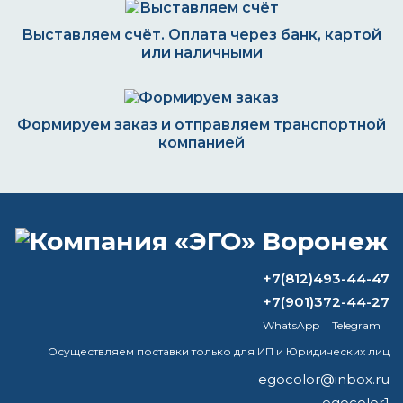
Выставляем счёт. Оплата через банк, картой
или наличными
Формируем заказ и отправляем транспортной
компанией
ВОПРОС-ОТВЕТ
+7(812)493-44-47
Можно ли красить металл масляной
+7(901)372-44-27
краской?
WhatsApp
Telegram
Какой самый хороший растворитель?
Осуществляем поставки только для ИП и Юридических лиц
egocolor@inbox.ru
Чем можно заменить растворитель
egocolor1