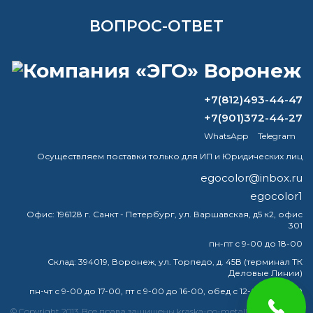
ВОПРОС-ОТВЕТ
Добрый день! Ищу краску по бетону
быстросохнущую для маркировки жб
изделий . Краска должна быта
+7(812)493-44-47
водостойкой. Можете что нибудь
+7(901)372-44-27
посоветовать?
WhatsApp
Telegram
Чем смывается водоэмульсионка?
Осуществляем поставки только для ИП и Юридических лиц
egocolor@inbox.ru
Чем разбавить кремнийорганический
egocolor1
лак?
Офис:
196128 г. Санкт - Петербург, ул. Варшавская, д5 к2, офис
301
Можно ли разбавить базу
растворителем Р12?
пн-пт с 9-00 до 18-00
Склад:
394019, Воронеж, ул. Торпедо, д. 45В (терминал ТК
Деловые Линии)
пн-чт с 9-00 до 17-00, пт с 9-00 до 16-00, обед с 12-00 до 13-00
краска
эмаль
металлу
купить
грунт
металла
© Copyright 2013. Все права защищены kraska-po-metallu-voronej.ru