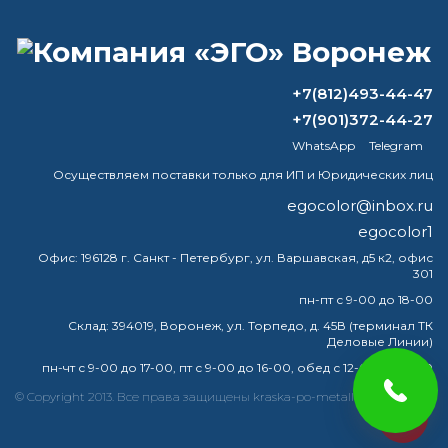
+7(812)493-44-47
ВОПРОС-ОТВЕТ
+7(901)372-44-27
WhatsApp
Telegram
Чем можно покрыть холодный цинк?
Осуществляем поставки только для ИП и Юридических лиц
Что такое полиуретановая краска?
egocolor@inbox.ru
egocolor1
Какую краску безопасно использовать
внутри помещений?
Офис:
196128 г. Санкт - Петербург, ул. Варшавская, д5 к2, офис
301
Сколько сохнет эмаль на морозе?
пн-пт с 9-00 до 18-00
Склад:
394019, Воронеж, ул. Торпедо, д. 45В (терминал ТК
Деловые Линии)
пн-чт с 9-00 до 17-00, пт с 9-00 до 16-00, обед с 12-00 до 13-00
краска
эмаль
металлу
купить
грунт
металла
© Copyright 2013. Все права защищены kraska-po-metallu-voronej.ru
egocolor
грунтовка