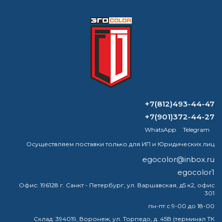
Формируем заказ и отправляем транспортной
компанией
ВОПРОС-ОТВЕТ
Можно ли наносить грунтовку на
+7(812)493-44-47
преобразователь ржавчины?
+7(901)372-44-27
WhatsApp
Telegram
Какая краска будет держаться на
нержавеющей стали?
Осуществляем поставки только для ИП и Юридических лиц
egocolor@inbox.ru
Можно ли красить подъезд краской
egocolor1
ПФ-115?
Офис:
196128 г. Санкт - Петербург, ул. Варшавская, д5 к2, офис
301
Можно ли наносить грунтовку поверх
преобразователя ржавчины?
пн-пт с 9-00 до 18-00
Склад:
394019, Воронеж, ул. Торпедо, д. 45В (терминал ТК