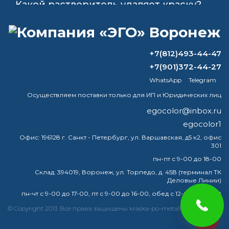
Какой растворитель удаляет краску?
Мы подрядная организация,
выполняем строительно-ремонтные
работы. Часто используем штукатурки
+7(812)493-44-47
Церезит , сейчас так как температура
+7(901)372-44-27
понизилась ищем антизамерзайки для
WhatsApp
Telegram
сухих смесей. У вас вроде как есть что
то подобное?
Осуществляем поставки только для ИП и Юридических лиц
egocolor@inbox.ru
эмаль для металла, которая будет
egocolor1
работать под водой
Офис:
196128 г. Санкт - Петербург, ул. Варшавская, д5 к2, офис
301
Нужно ли грунтовать металл после
преобразователя ржавчины?
пн-пт с 9-00 до 18-00
Склад:
394019, Воронеж, ул. Торпедо, д. 45В (терминал ТК
Деловые Линии)
пн-чт с 9-00 до 17-00, пт с 9-00 до 16-00, обед с 12-00 до 13-00
краска
эмаль
металлу
купить
грунт
металла
© Copyright 2013. Все права защищены kraska-po-metallu-voronej.ru
egocolor
грунтовка