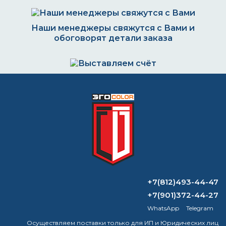
Наши менеджеры свяжутся с Вами и
обоговорят детали заказа
Выставляем счёт. Оплата через банк, картой
или наличными
Формируем заказ и отправляем транспортной
компанией
+7(812)493-44-47
ВОПРОС-ОТВЕТ
+7(901)372-44-27
WhatsApp
Telegram
Какой растворитель самый лучший?
Осуществляем поставки только для ИП и Юридических лиц