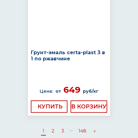
Грунт-эмаль certa-plast 3 в
1 по ржавчине
649
Цена:
от
руб/кг
КУПИТЬ
...
1
2
3
148
»