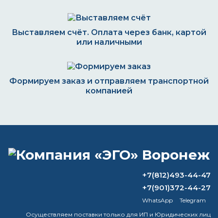
Выставляем счёт. Оплата через банк, картой
или наличными
Формируем заказ и отправляем транспортной
компанией
ВОПРОС-ОТВЕТ
Каковы недостатки полиуретановой
+7(812)493-44-47
полироли?
+7(901)372-44-27
WhatsApp
Telegram
Можно ли разбавлять эпоксидный
грунт 646?
Осуществляем поставки только для ИП и Юридических лиц