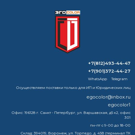
или наличными
Формируем заказ и отправляем транспортной
компанией
+7(812)493-44-47
ВОПРОС-ОТВЕТ
+7(901)372-44-27
WhatsApp
Telegram
Дефекты окрашенных поверхностей
Осуществляем поставки только для ИП и Юридических лиц
Какой грунт наносить на
egocolor@inbox.ru
оцинкованный металл?
egocolor1
Что такое полиуретановая краска?
Офис:
196128 г. Санкт - Петербург, ул. Варшавская, д5 к2, офис
301
Что такое антиконденсатная краска?
пн-пт с 9-00 до 18-00
Склад:
394019, Воронеж, ул. Торпедо, д. 45В (терминал ТК