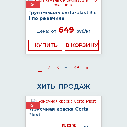
Хит
Грунт-эмаль certa-plast 3 в
1 по ржавчине
649
Цена:
от
руб/кг
КУПИТЬ
...
1
2
3
148
»
ХИТЫ ПРОДАЖ
Хит
Кузнечная краска Certa-
Plast
683