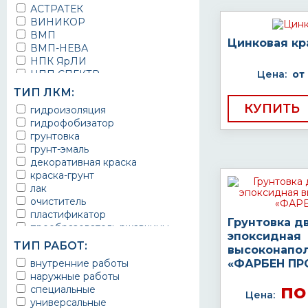
АСТРАТЕК
ВИНИКОР
ВМП
Цинковая кр
ВМП-НЕВА
НПК ЯрЛИ
НПП СПЕКТР
Цена:
от
НПФ ЭМАЛЬ
ТИП ЛКМ:
ТЕРМА
КУПИТЬ
гидроизоляция
УРЕПЛЕН
гидрофобизатор
грунтовка
грунт-эмаль
декоративная краска
краска-грунт
лак
очиститель
пластификатор
Грунтовка д
преобразователь ржавчины
эпоксидная
эмаль
ТИП РАБОТ:
высоконапо
Краска
внутренние работы
«ФАРБЕН ПР
Покрытие
наружные работы
грунт эмаль
по
специальные
защитное покрытие
Цена:
универсальные