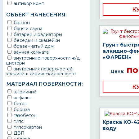
антикор комп
К
ОБЪЕКТ НАНЕСЕНИЯ:
балкон
баня и сауна
батареи и радиаторы
беседки и скамейки
Грунт быстр
бревенчатый дом
алкидно-фе
ванная комната
«ФАРБЕН»
внутренние поверхности ж/д
цистерн
по
внутренних поверхностей
Цена:
хранилищ химических веществ
водопроводы
МАТЕРИАЛ ПОВЕРХНОСТИ:
ворота
К
выхлопные системы
алюминий
автомобилей
асфальт
газопроводы
бетон
гараж
бронза
гидротехнические сооружения
газобетон
городской транспорт
гипс
Краска КО-4
грузовые вагоны
гипсокартон
воду
двери металлические
ДВП
детали двигателей