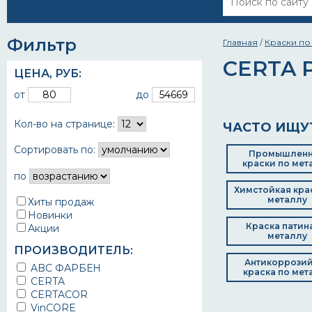
Фильтр
Главная
/
Краски по
CERTA 
ЦЕНА,
РУБ
:
от
до
Кол-во на странице:
ЧАСТО ИЩУ
Сортировать по:
Промышлен
краски по мет
по
Химстойкая кра
металлу
Хиты продаж
Новинки
Краска патин
Акции
металлу
ПРОИЗВОДИТЕЛЬ:
Антикоррози
ABC ФАРБЕН
краска по мет
CERTA
CERTACOR
VinCORE