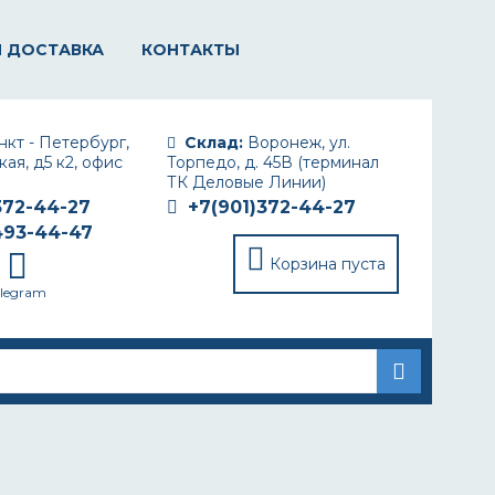
И ДОСТАВКА
КОНТАКТЫ
кт - Петербург,
Склад:
Воронеж, ул.
ая, д5 к2, офис
Торпедо, д. 45В (терминал
ТК Деловые Линии)
372-44-27
+7(901)372-44-27
493-44-47
Корзина пуста
elegram