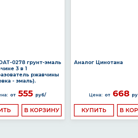
ОАТ-0278 грунт-эмаль
Аналог Цинотана
чине 3 в 1
разователь ржавчины
овка - эмаль).
555
668
на:
от
руб/
Цена:
от
ру
ИТЬ
КУПИТЬ