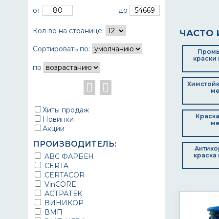
от
до
Кол-во на странице:
ЧАСТО 
Сортировать по:
Пром
краски 
по
Химстойк
ме
Хиты продаж
Краска
Новинки
ме
Акции
ПРОИЗВОДИТЕЛЬ:
Антико
краска 
ABC ФАРБЕН
CERTA
CERTACOR
VinCORE
АСТРАТЕК
ВИНИКОР
ВМП