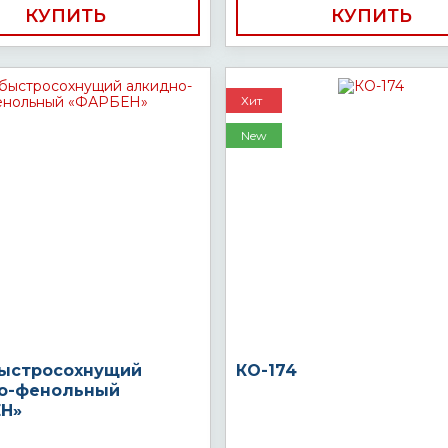
КУПИТЬ
КУПИТЬ
Хит
New
быстросохнущий
КО-174
о-фенольный
Н»