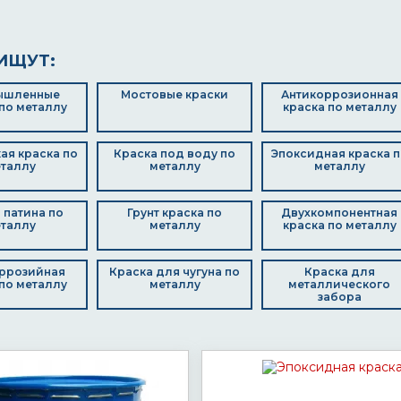
ИЩУТ:
ышленные
Мостовые краски
Антикоррозионная
по металлу
краска по металлу
ая краска по
Краска под воду по
Эпоксидная краска п
таллу
металлу
металлу
 патина по
Грунт краска по
Двухкомпонентная
таллу
металлу
краска по металлу
ррозийная
Краска для чугуна по
Краска для
по металлу
металлу
металлического
забора