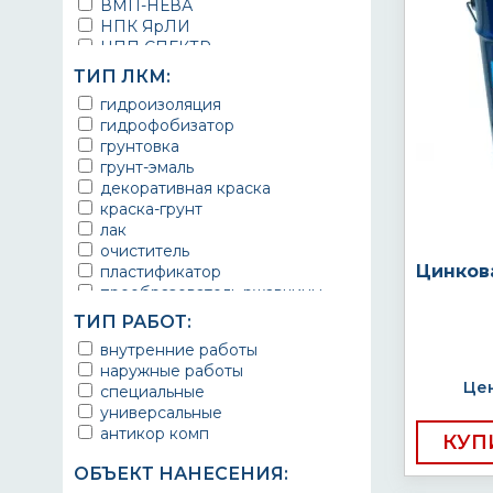
ВМП-НЕВА
НПК ЯрЛИ
НПП СПЕКТР
НПФ ЭМАЛЬ
ТИП ЛКМ:
ТЕРМА
гидроизоляция
УРЕПЛЕН
гидрофобизатор
грунтовка
грунт-эмаль
декоративная краска
краска-грунт
лак
очиститель
Цинков
пластификатор
преобразователь ржавчины
эмаль
ТИП РАБОТ:
Краска
внутренние работы
Покрытие
наружные работы
грунт эмаль
Цен
специальные
защитное покрытие
универсальные
антикор комп
КУП
ОБЪЕКТ НАНЕСЕНИЯ: