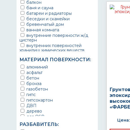
балкон
баня и сауна
батареи и радиаторы
беседки и скамейки
бревенчатый дом
ванная комната
внутренние поверхности ж/д
цистерн
внутренних поверхностей
хранилищ химических веществ
водопроводы
МАТЕРИАЛ ПОВЕРХНОСТИ:
ворота
выхлопные системы
алюминий
автомобилей
асфальт
газопроводы
бетон
гараж
бронза
гидротехнические сооружения
газобетон
Грунто
городской транспорт
гипс
эпокси
грузовые вагоны
гипсокартон
высоко
двери металлические
ДВП
«ФАРБЕ
детали двигателей
дерево
детали машин
для OSB
Цена:
детали механизмов
для бетона
РАЗБАВИТЕЛЬ:
для автомобилей
для гипса