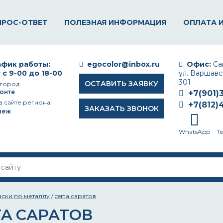
ПРОС-ОТВЕТ
ПОЛЕЗНАЯ ИНФОРМАЦИЯ
ОПЛАТА 
фик работы:
egocolor@inbox.ru
Офис:
Сан
 с 9-00 до 18-00
ул. Варшавск
301
ОСТАВИТЬ ЗАЯВКУ
город:
онте
+7(901)
а сайте региона:
+7(812)
ЗАКАЗАТЬ ЗВОНОК
неж
WhatsApp
T
аски по металлу
/
certa саратов
TA САРАТОВ