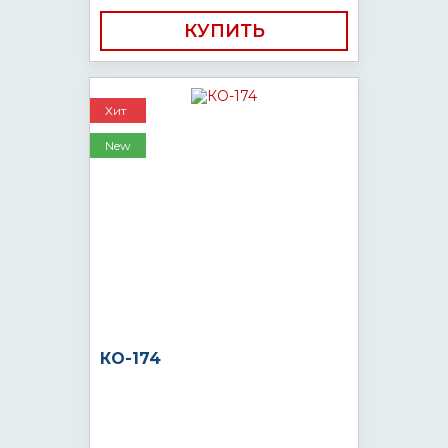
КУПИТЬ
Хит
New
КО-174