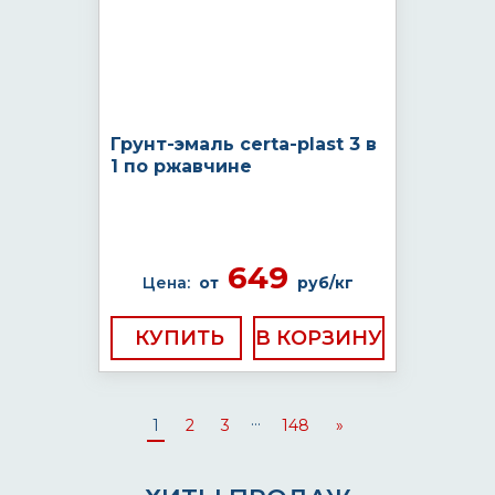
Грунт-эмаль certa-plast 3 в
1 по ржавчине
649
Цена:
от
руб/кг
КУПИТЬ
...
1
2
3
148
»