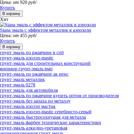
Цена:
от
920
руб/
Купить
Хит
Siana эмаль с эффектом металлик в аэрозоли
Цена:
от
455
руб/
Купить
грунт эмаль по ржавчине в спб
грунт-эмаль изолэп-mastic
грунт-эмаль для строительных конструкций
виникор грунт-эмаль вмп
грунт-эмаль по ржавчине ак ненс
грунт эмаль металлик
грунт эмаль 0278
грунт эмаль для автомобиля
грунт-эмаль по ржавчине купить оптом от производителя
грунт-эмаль без запаха по металлу
грунт-эмаль изолэп мастик
грунт-эмаль изолэп-mastic серебристо-серый
грунт-эмаль быстросохнущая для металла
грунт эмаль фарбен технические характеристики
грунт-эмаль алкидно-уретановая
антикоррозионная грунт эмаль