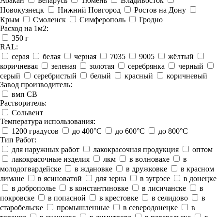
Абакан
Беларусь
Тюмень
Владивосток
Новокузнецк
Нижний Новгород
Ростов на Дону
Крым
Смоленск
Симферополь
Гродно
Расход на 1м2:
350 г
RAL:
серая
белая
черная
7035
9005
жёлтый
коричневая
зеленая
золотая
серебрянка
черный
серый
серебристый
белый
красный
коричневый
Завод производитель:
вмп СВ
Растворитель:
Сольвент
Температура использования:
1200 градусов
до 400°C
до 600°C
до 800°C
Тип Работ:
для наружных работ
лакокрасочная продукция
оптом
лакокрасочные изделия
лкм
в волновахе
в
молодогвардейске
в ждановке
в дружковке
в красном
лимане
в ясиноватой
для зерна
в зугрэсе
в донецке
в доброполье
в константиновке
в лисичанске
в
покровске
в попасной
в крестовке
в селидово
в
старобельске
промышленные
в северодонецке
в