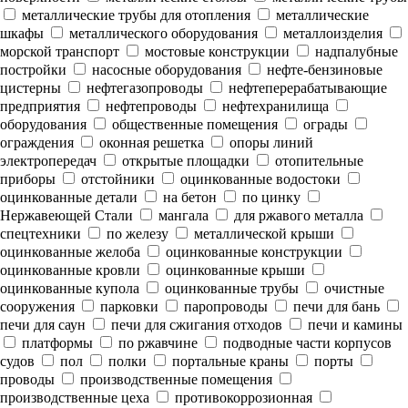
металлические трубы для отопления
металлические
шкафы
металлического оборудования
металлоизделия
морской транспорт
мостовые конструкции
надпалубные
постройки
насосные оборудования
нефте-бензиновые
цистерны
нефтегазопроводы
нефтеперерабатывающие
предприятия
нефтепроводы
нефтехранилища
оборудования
общественные помещения
ограды
ограждения
оконная решетка
опоры линий
электропередач
открытые площадки
отопительные
приборы
отстойники
оцинкованные водостоки
оцинкованные детали
на бетон
по цинку
Нержавеющей Стали
мангала
для ржавого металла
спецтехники
по железу
металлической крыши
оцинкованные желоба
оцинкованные конструкции
оцинкованные кровли
оцинкованные крыши
оцинкованные купола
оцинкованные трубы
очистные
сооружения
парковки
паропроводы
печи для бань
печи для саун
печи для сжигания отходов
печи и камины
платформы
по ржавчине
подводные части корпусов
судов
пол
полки
портальные краны
порты
проводы
производственные помещения
производственные цеха
противокоррозионная