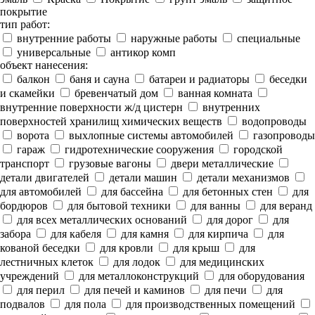
покрытие
тип работ:
внутренние работы
наружные работы
специальные
универсальные
антикор комп
объект нанесения:
балкон
баня и сауна
батареи и радиаторы
беседки
и скамейки
бревенчатый дом
ванная комната
внутренние поверхности ж/д цистерн
внутренних
поверхностей хранилищ химических веществ
водопроводы
ворота
выхлопные системы автомобилей
газопроводы
гараж
гидротехнические сооружения
городской
транспорт
грузовые вагоны
двери металлические
детали двигателей
детали машин
детали механизмов
для автомобилей
для бассейна
для бетонных стен
для
бордюров
для бытовой техники
для ванны
для веранд
для всех металлических оснований
для дорог
для
забора
для кабеля
для камня
для кирпича
для
кованой беседки
для кровли
для крыш
для
лестничных клеток
для лодок
для медицинских
учреждений
для металлоконструкций
для оборудования
для перил
для печей и каминов
для печи
для
подвалов
для пола
для производственных помещений