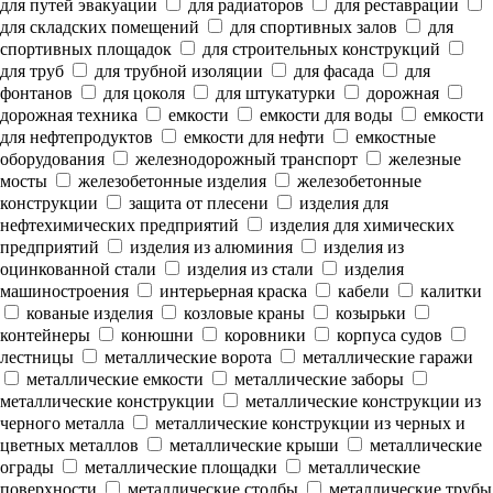
для путей эвакуации
для радиаторов
для реставрации
для складских помещений
для спортивных залов
для
спортивных площадок
для строительных конструкций
для труб
для трубной изоляции
для фасада
для
фонтанов
для цоколя
для штукатурки
дорожная
дорожная техника
емкости
емкости для воды
емкости
для нефтепродуктов
емкости для нефти
емкостные
оборудования
железнодорожный транспорт
железные
мосты
железобетонные изделия
железобетонные
конструкции
защита от плесени
изделия для
нефтехимических предприятий
изделия для химических
предприятий
изделия из алюминия
изделия из
оцинкованной стали
изделия из стали
изделия
машиностроения
интерьерная краска
кабели
калитки
кованые изделия
козловые краны
козырьки
контейнеры
конюшни
коровники
корпуса судов
лестницы
металлические ворота
металлические гаражи
металлические емкости
металлические заборы
металлические конструкции
металлические конструкции из
черного металла
металлические конструкции из черных и
цветных металлов
металлические крыши
металлические
ограды
металлические площадки
металлические
поверхности
металлические столбы
металлические трубы