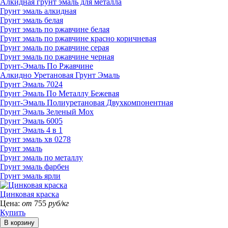
Алкидная грунт эмаль для металла
Грунт эмаль алкидная
Грунт эмаль белая
Грунт эмаль по ржавчине белая
Грунт эмаль по ржавчине красно коричневая
Грунт эмаль по ржавчине серая
Грунт эмаль по ржавчине черная
Грунт-Эмаль По Ржавчине
Алкидно Уретановая Грунт Эмаль
Грунт Эмаль 7024
Грунт Эмаль По Металлу Бежевая
Грунт-Эмаль Полиуретановая Двухкомпонентная
Грунт Эмаль Зеленый Мох
Грунт Эмаль 6005
Грунт Эмаль 4 в 1
Грунт эмаль хв 0278
Грунт эмаль
Грунт эмаль по металлу
Грунт эмаль фарбен
Грунт эмаль ярли
Цинковая краска
Цена:
от
755
руб/кг
Купить