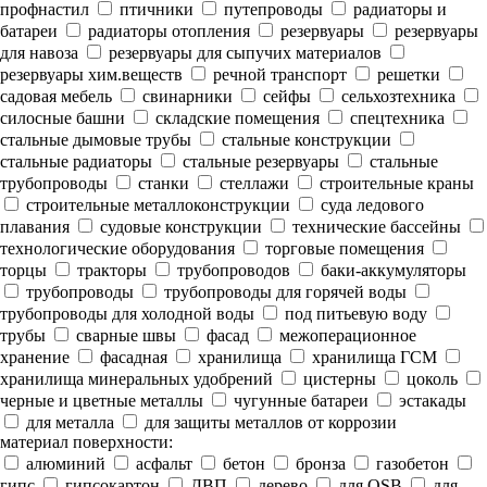
профнастил
птичники
путепроводы
радиаторы и
батареи
радиаторы отопления
резервуары
резервуары
для навоза
резервуары для сыпучих материалов
резервуары хим.веществ
речной транспорт
решетки
садовая мебель
свинарники
сейфы
сельхозтехника
силосные башни
складские помещения
спецтехника
стальные дымовые трубы
стальные конструкции
стальные радиаторы
стальные резервуары
стальные
трубопроводы
станки
стеллажи
строительные краны
строительные металлоконструкции
суда ледового
плавания
судовые конструкции
технические бассейны
технологические оборудования
торговые помещения
торцы
тракторы
трубопроводов
баки-аккумуляторы
трубопроводы
трубопроводы для горячей воды
трубопроводы для холодной воды
под питьевую воду
трубы
сварные швы
фасад
межоперационное
хранение
фасадная
хранилища
хранилища ГСМ
хранилища минеральных удобрений
цистерны
цоколь
черные и цветные металлы
чугунные батареи
эстакады
для металла
для защиты металлов от коррозии
материал поверхности:
алюминий
асфальт
бетон
бронза
газобетон
гипс
гипсокартон
ДВП
дерево
для OSB
для