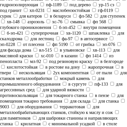
гидроизолирующая
пф-1189
под дерево
ур-15 сэ
под гранит
хп-0231
маслобензостойкая
гф-0119
сурик
для катеров
в беларуси
фл-582
для ступенек
хв-148
аэрозоль
хс-76
смывка
фп 568
глубокого проникновения
б-эп-452
внутри помещения
б-эп-421
суперпрочная
хв-1120
шпаклевка
для
скалодрома
для лестниц
фа-97
в автосервисе
эп-0228
от плесени
фп 5190
от грибка
эп-076
для фасада дома
вл-515
в ульяновске
хв-113
для
масляной краски
хс-010
в казани
фп 1414
из
пенопласта
мл-92
под резиновую краску
в белгороде
кислотостойкая
в ростове на дону
жаропрочная
в
твери
нескользящая
2ух компонентная
от пыли
для
станков металлообработки
мокрый камень
для
промышленного оборудования
в сургуте
пф-133
для
агрессивных сред
для ударной вязкости
противоскользящая
для токарного станка
в пензе
для
помещения токарно требования
для склада
для станка
9003
для оборудования
терракотовая
для
металлообрабатывающих станков, стойкую к маслу и сож
для памятников
для шабровки станины и направляющих
станка
крилатная
с минимальной усадкой
в стиле