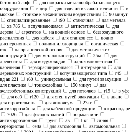
бетонный лофт
для покраски металлообрабатывающего
оборудования
в днр
для изделий высокой точности
в
москве
стойкое к механическим воздействиям
90 минут
специализированные
r90
станочная
для металла
хв 785
вспучивающаяся
антистатическая
для
дерева
агрегатов
на водной основе
безвоздушного
распыления
для кабеля
для станков ссс
водно
дисперсионная
поливинилхлоридная
органическая
озк
на органической основе
для металлических
конструкций
для металлоконструкций
25кг
для
древесины
для воздуховодов
однокомпонентная
кабельная
терморасширяющаяся
интерьерная
для
деревянных конструкций
вспучивающегося типа
r45
вд ак 221
r60
универсальная
для путей эвакуации
для пластика
тонкослойная
150 минут
для
железобетонных конструкций
для потолков
r15
в уфе
для осб
r120
для стен путей эвакуации
в анапе
для строительства
для линолеума
23кг
антикоррозийная
для кабельной продукции
в краснодаре
7026
для фасадов зданий
по ржавчине
антикоррозионная
грунт
3в1
1 кг
синяя
серебристая
certa
для автомобиля
автомобильная