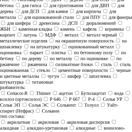
бетона
для гипса
для грунтования
для ДВП
для
дерева
для ДСП
для камня
для кирпича
для
металла
для оцинкованной стали
для ППУ
для фанеры
для шифера
древесина
ДСП
дюралюминий
ЖБИ
каменная кладка
камень
кафель
керамика
кирпич
латунь
МДФ
металл
металл черный
металлические изделия
на окрашенную поверхность
на
шпаклевку
на штукатурку
оцинкованный металл
оцинковка
паркет
плитка
по бетонному полу
по
бетону
по дереву
по металлу
по оцинковке
по
ржавчине
ржавчина
силикатные блоки
сталь
сталь
оцинкованная
стекло
цементные поверхности
черные
и цветные металлы
чугун
шифер
шпатлевка
штукатурка
титановые
разбавитель:
Certacor-R
Thinner
ацетон
Бутилацетат
вода
ксилол (ортоксилол)
Р 646
Р 667
Р-4
Сольв УР
Сольв ЭП
Сольв ЭС
Сольвент
Толуол
Уайт-
спирит (Нефрас)
Сольвин
тип состава:
акрилатная
акриловая
акриловая дисперсия
алкидная
алкидно-уретановая
алкидные
винилово-