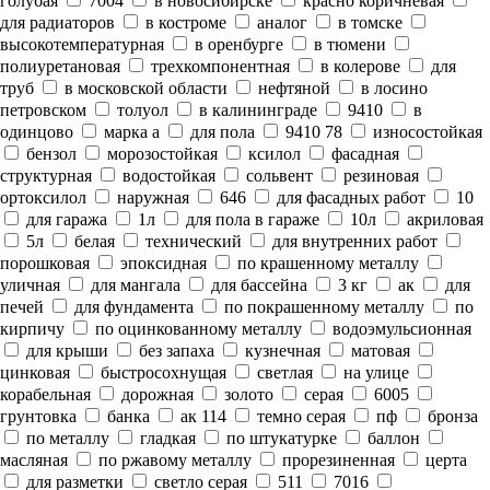
голубая
7004
в новосибирске
красно коричневая
для радиаторов
в костроме
аналог
в томске
высокотемпературная
в оренбурге
в тюмени
полиуретановая
трехкомпонентная
в колерове
для
труб
в московской области
нефтяной
в лосино
петровском
толуол
в калининграде
9410
в
одинцово
марка а
для пола
9410 78
износостойкая
бензол
морозостойкая
ксилол
фасадная
структурная
водостойкая
сольвент
резиновая
ортоксилол
наружная
646
для фасадных работ
10
для гаража
1л
для пола в гараже
10л
акриловая
5л
белая
технический
для внутренних работ
порошковая
эпоксидная
по крашенному металлу
уличная
для мангала
для бассейна
3 кг
ак
для
печей
для фундамента
по покрашенному металлу
по
кирпичу
по оцинкованному металлу
водоэмульсионная
для крыши
без запаха
кузнечная
матовая
цинковая
быстросохнущая
светлая
на улице
корабельная
дорожная
золото
серая
6005
грунтовка
банка
ак 114
темно серая
пф
бронза
по металлу
гладкая
по штукатурке
баллон
масляная
по ржавому металлу
прорезиненная
церта
для разметки
светло серая
511
7016