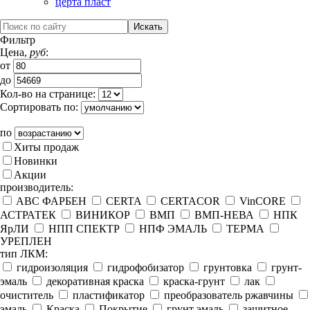
церта пласт
Фильтр
Цена,
руб
:
от
до
Кол-во на странице:
Сортировать по:
по
Хиты продаж
Новинки
Акции
производитель:
ABC ФАРБЕН
CERTA
CERTACOR
VinCORE
АСТРАТЕК
ВИНИКОР
ВМП
ВМП-НЕВА
НПК
ЯрЛИ
НПП СПЕКТР
НПФ ЭМАЛЬ
ТЕРМА
УРЕПЛЕН
тип ЛКМ:
гидроизоляция
гидрофобизатор
грунтовка
грунт-
эмаль
декоративная краска
краска-грунт
лак
очиститель
пластификатор
преобразователь ржавчины
эмаль
Краска
Покрытие
грунт эмаль
защитное