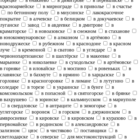
торецке
в енакиево
в димитрове
в перевальске
в
красноармейске
в мирнограде
в приволье
в счастье
по бетонному полу
в миусинске
лакокрасочное
покрытие
в алчевске
в белицком
в докучаевске
в
луганске
завод
в авдеевке
в дмитрове
в
краматорске
в новоазовске
в снежном
в стаханове
в юнокоммунаровске
в алмазном
в артёмово
в
новодружеске
в рубежном
в краснодоне
в красном
луче
в кременной
в сватово
в угледаре
в
червонопартизанске
в шахтёрске
в макеевке
в
марьинке
в николаевке
в суходольске
в артёмовске
в горняке
в иловайске
в моспино
в ровеньках
в
славянске
в бахмуте
в ирмино
в харцызске
в
горловке
в красногоровке
в лимане
в лутугино
в
соледаре
в торезе
в украинске
в бунге
в
комсомольском
в попасной
в святогорске
в брянке
в вахрушево
в зоринске
в кальмиусском
в мариуполе
в свердловске
в антраците
в зимогорье
в
углегорске
воронеж
в горском
в дзержинском
в
амвросиевке
в кировске
в кировском
в курахово
в
первомайске
в родинском
в александровске
в
зализном
цвэс
в чистяково
поставщики
в
светлодарске
в северске
для мостоконструкций
в