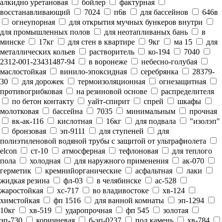
алкидно уретановая
бойлер
фактурная
восстанавливающий
7024
п6в
для бассейнов
646в
огнеупорная
для открытия мучных бункеров внутри
для промышленных полов
для неотапливаных бань
в
минске
17кг
для стен в квартире
9кг
ма 15
для
металлических кольев
растворитель
ко-194
7040
2312-001-23431487-94
в воронеже
небесно-голубая
маслостойкая
винило-эпоксидная
серебрянка
28379-
30
для дорожек
термоизоляционная
огнезащитная
противогрибковая
на резиновой основе
распределителя
по бетон контакту
уайт-спирит
спрей
шкафы
молотковая
бассейна
7035
минимальным
прочная
вк-ак-116
кислотная
16кг
для подвала
"изолэп"
бронзовая
эп-9111
для ступеней
для
полиэтиленовой водяной трубы с защитой от ультрафиолета
elcon
ст-10
атмосферная
тефлоновая
для теплого
пола
холодная
для наружного применения
ак-070
герметик
кремнийорганические
асфальтная
лаки
жидкая резина
фл-03
в челябинске
ас-528
жаростойкая
хс-717
во владивостоке
хв-124
химстойкая
фп 1516
для ванной комнаты
эп-1294
10кг
хв-519
ударопрочная
фп 545
золотая
эп-730
коричневая
б-эп-0237
под камень
хв-784