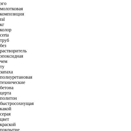
эго
молотковая
композиция
ral
кг
колор
certa
труб
без
растворитель
эпоксидная
чем
ту
запаха
полиуретановая
технические
бетона
церта
политон
быстросохнущая
какой
серая
цвет
краской
покрытие