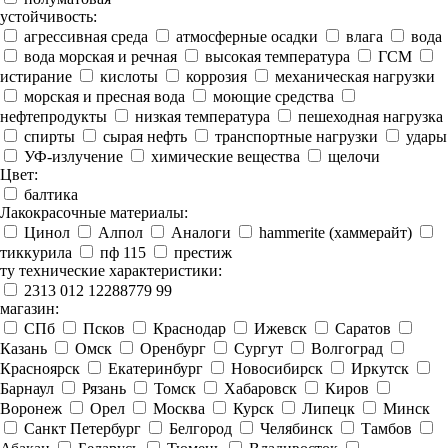
устойчивость:
агрессивная среда
атмосферные осадки
влага
вода
вода морская и речная
высокая температура
ГСМ
истирание
кислоты
коррозия
механическая нагрузки
морская и пресная вода
моющие средства
нефтепродукты
низкая температура
пешеходная нагрузка
спирты
сырая нефть
транспортные нагрузки
удары
УФ-излучение
химические вещества
щелочи
Цвет:
балтика
Лакокрасочные материалы:
Цинол
Алпол
Аналоги
hammerite (хаммерайт)
тиккурила
пф 115
престиж
ту технические характеристики:
2313 012 12288779 99
магазин:
СПб
Псков
Краснодар
Ижевск
Саратов
Казань
Омск
Оренбург
Сургут
Волгоград
Красноярск
Екатеринбург
Новосибирск
Иркутск
Барнаул
Рязань
Томск
Хабаровск
Киров
Воронеж
Орел
Москва
Курск
Липецк
Минск
Санкт Петербург
Белгород
Челябинск
Тамбов