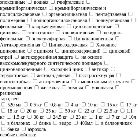
эпоксидные
водная
глифталевые
кремнийорганическая
кремнийорганические и
полисилоксановые
органосиликатная
пентафталевая
полимерная
полиорганосилоксановая
полиуретановая
фенольные
хлоркаучуковая
цинкнаполненные
цинковая
эпоксидные
хлорвиниловая
алкидно-
фенольные
эпокси-эфирная
Цинкнаполненная
Антикоррозионная
Цинкосодержащая
Холодное
цинкование
с цинком
цинкосодержащий
цинковый
спрей
антикоррозийная защита
на основе
высокомолекулярного синтетического полимера
цинконаполненный
холодный цинк
антикор
термостойкая
антивандальная
быстросохнущая
износостойкая
антиржавчина
с молотковым эффектом
промышленная
железная
зимняя
моющаяся
резиновая
тара, вес:
520 мл
0,5 кг
0,8 кг
4 кг
10 кг
15 кг
17 кг
18 кг
20 кг
25 кг
50 кг
22 кг
22,5 кг
1,1
кг
1,5 кг
38 кг
24,5 кг
23 кг
1 кг
7 кг
10л
в баллонах
банка
ведро
400мл
в баллончиках
банка
аэрозоль
особые свойства: