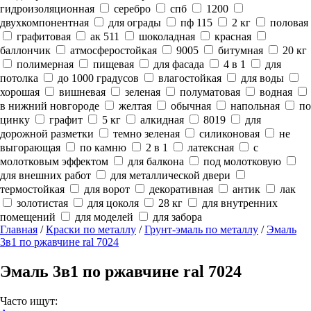
гидроизоляционная
серебро
спб
1200
двухкомпонентная
для ограды
пф 115
2 кг
половая
графитовая
ак 511
шоколадная
красная
баллончик
атмосферостойкая
9005
битумная
20 кг
полимерная
пищевая
для фасада
4 в 1
для
потолка
до 1000 градусов
влагостойкая
для воды
хорошая
вишневая
зеленая
полуматовая
водная
в нижний новгороде
желтая
обычная
напольная
по
цинку
графит
5 кг
алкидная
8019
для
дорожной разметки
темно зеленая
силиконовая
не
выгорающая
по камню
2 в 1
латексная
с
молотковым эффектом
для балкона
под молотковую
для внешних работ
для металлической двери
термостойкая
для ворот
декоративная
антик
лак
золотистая
для цоколя
28 кг
для внутренних
помещений
для моделей
для забора
Главная
/
Краски по металлу
/
Грунт-эмаль по металлу
/
Эмаль
3в1 по ржавчине ral 7024
Эмаль 3в1 по ржавчине ral 7024
Часто ищут: