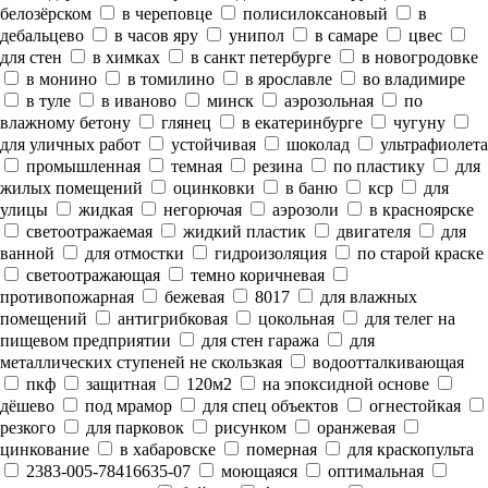
белозёрском
в череповце
полисилоксановый
в
дебальцево
в часов яру
унипол
в самаре
цвес
для стен
в химках
в санкт петербурге
в новогродовке
в монино
в томилино
в ярославле
во владимире
в туле
в иваново
минск
аэрозольная
по
влажному бетону
глянец
в екатеринбурге
чугуну
для уличных работ
устойчивая
шоколад
ультрафиолета
промышленная
темная
резина
по пластику
для
жилых помещений
оцинковки
в баню
кср
для
улицы
жидкая
негорючая
аэрозоли
в красноярске
светоотражаемая
жидкий пластик
двигателя
для
ванной
для отмостки
гидроизоляция
по старой краске
светоотражающая
темно коричневая
противопожарная
бежевая
8017
для влажных
помещений
антигрибковая
цокольная
для телег на
пищевом предприятии
для стен гаража
для
металлических ступеней не скользкая
водоотталкивающая
пкф
защитная
120м2
на эпоксидной основе
дёшево
под мрамор
для спец объектов
огнестойкая
резкого
для парковок
рисунком
оранжевая
цинкование
в хабаровске
померная
для краскопульта
2383-005-78416635-07
моющаяся
оптимальная