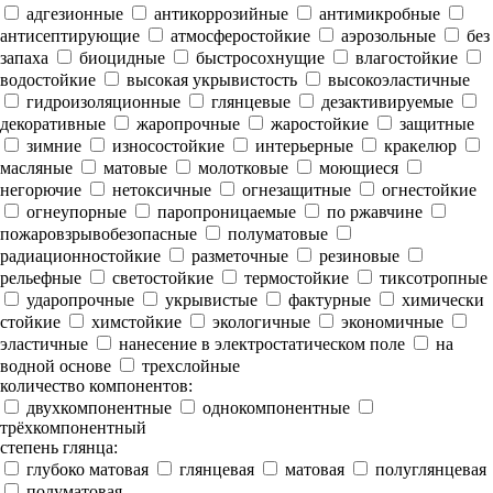
адгезионные
антикоррозийные
антимикробные
антисептирующие
атмосферостойкие
аэрозольные
без
запаха
биоцидные
быстросохнущие
влагостойкие
водостойкие
высокая укрывистость
высокоэластичные
гидроизоляционные
глянцевые
дезактивируемые
декоративные
жаропрочные
жаростойкие
защитные
зимние
износостойкие
интерьерные
кракелюр
масляные
матовые
молотковые
моющиеся
негорючие
нетоксичные
огнезащитные
огнестойкие
огнеупорные
паропроницаемые
по ржавчине
пожаровзрывобезопасные
полуматовые
радиационностойкие
разметочные
резиновые
рельефные
светостойкие
термостойкие
тиксотропные
ударопрочные
укрывистые
фактурные
химически
стойкие
химстойкие
экологичные
экономичные
эластичные
нанесение в электростатическом поле
на
водной основе
трехслойные
количество компонентов:
двухкомпонентные
однокомпонентные
трёхкомпонентный
степень глянца:
глубоко матовая
глянцевая
матовая
полуглянцевая
полуматовая