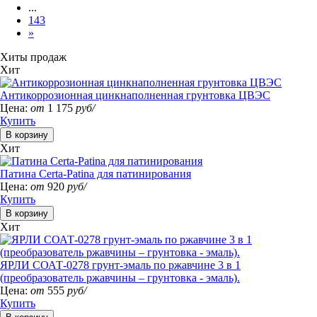
...
143
»
Хиты продаж
Хит
Антикоррозионная цинкнаполненная грунтовка ЦВЭС
Цена:
от
1 175
руб/
Купить
Хит
Патина Certa-Patina для патинирования
Цена:
от
920
руб/
Купить
Хит
ЯРЛИ СОАТ-0278 грунт-эмаль по ржавчине 3 в 1
(преобразователь ржавчины – грунтовка - эмаль).
Цена:
от
555
руб/
Купить