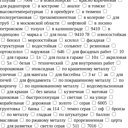
голубая
7004
в новосибирске
красно коричневая
для радиаторов
в костроме
аналог
в томске
высокотемпературная
в оренбурге
в тюмени
полиуретановая
трехкомпонентная
в колерове
для
труб
в московской области
нефтяной
в лосино
петровском
толуол
в калининграде
9410
в
одинцово
марка а
для пола
9410 78
износостойкая
бензол
морозостойкая
ксилол
фасадная
структурная
водостойкая
сольвент
резиновая
ортоксилол
наружная
646
для фасадных работ
10
для гаража
1л
для пола в гараже
10л
акриловая
5л
белая
технический
для внутренних работ
порошковая
эпоксидная
по крашенному металлу
уличная
для мангала
для бассейна
3 кг
ак
для
печей
для фундамента
по покрашенному металлу
по
кирпичу
по оцинкованному металлу
водоэмульсионная
для крыши
без запаха
кузнечная
матовая
цинковая
быстросохнущая
светлая
на улице
корабельная
дорожная
золото
серая
6005
грунтовка
банка
ак 114
темно серая
пф
бронза
по металлу
гладкая
по штукатурке
баллон
масляная
по ржавому металлу
прорезиненная
церта
для разметки
светло серая
511
7016