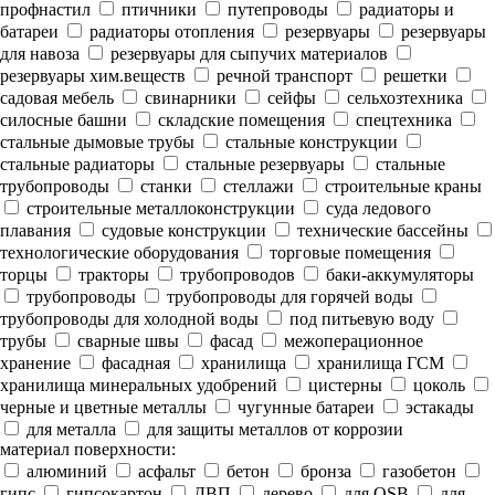
профнастил
птичники
путепроводы
радиаторы и
батареи
радиаторы отопления
резервуары
резервуары
для навоза
резервуары для сыпучих материалов
резервуары хим.веществ
речной транспорт
решетки
садовая мебель
свинарники
сейфы
сельхозтехника
силосные башни
складские помещения
спецтехника
стальные дымовые трубы
стальные конструкции
стальные радиаторы
стальные резервуары
стальные
трубопроводы
станки
стеллажи
строительные краны
строительные металлоконструкции
суда ледового
плавания
судовые конструкции
технические бассейны
технологические оборудования
торговые помещения
торцы
тракторы
трубопроводов
баки-аккумуляторы
трубопроводы
трубопроводы для горячей воды
трубопроводы для холодной воды
под питьевую воду
трубы
сварные швы
фасад
межоперационное
хранение
фасадная
хранилища
хранилища ГСМ
хранилища минеральных удобрений
цистерны
цоколь
черные и цветные металлы
чугунные батареи
эстакады
для металла
для защиты металлов от коррозии
материал поверхности:
алюминий
асфальт
бетон
бронза
газобетон
гипс
гипсокартон
ДВП
дерево
для OSB
для