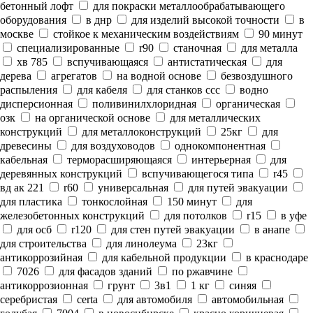
бетонный лофт
для покраски металлообрабатывающего
оборудования
в днр
для изделий высокой точности
в
москве
стойкое к механическим воздействиям
90 минут
специализированные
r90
станочная
для металла
хв 785
вспучивающаяся
антистатическая
для
дерева
агрегатов
на водной основе
безвоздушного
распыления
для кабеля
для станков ссс
водно
дисперсионная
поливинилхлоридная
органическая
озк
на органической основе
для металлических
конструкций
для металлоконструкций
25кг
для
древесины
для воздуховодов
однокомпонентная
кабельная
терморасширяющаяся
интерьерная
для
деревянных конструкций
вспучивающегося типа
r45
вд ак 221
r60
универсальная
для путей эвакуации
для пластика
тонкослойная
150 минут
для
железобетонных конструкций
для потолков
r15
в уфе
для осб
r120
для стен путей эвакуации
в анапе
для строительства
для линолеума
23кг
антикоррозийная
для кабельной продукции
в краснодаре
7026
для фасадов зданий
по ржавчине
антикоррозионная
грунт
3в1
1 кг
синяя
серебристая
certa
для автомобиля
автомобильная