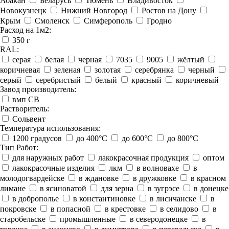
Абакан
Беларусь
Тюмень
Владивосток
Новокузнецк
Нижний Новгород
Ростов на Дону
Крым
Смоленск
Симферополь
Гродно
Расход на 1м2:
350 г
RAL:
серая
белая
черная
7035
9005
жёлтый
коричневая
зеленая
золотая
серебрянка
черный
серый
серебристый
белый
красный
коричневый
Завод производитель:
вмп СВ
Растворитель:
Сольвент
Температура использования:
1200 градусов
до 400°C
до 600°C
до 800°C
Тип Работ:
для наружных работ
лакокрасочная продукция
оптом
лакокрасочные изделия
лкм
в волновахе
в
молодогвардейске
в ждановке
в дружковке
в красном
лимане
в ясиноватой
для зерна
в зугрэсе
в донецке
в доброполье
в константиновке
в лисичанске
в
покровске
в попасной
в крестовке
в селидово
в
старобельске
промышленные
в северодонецке
в