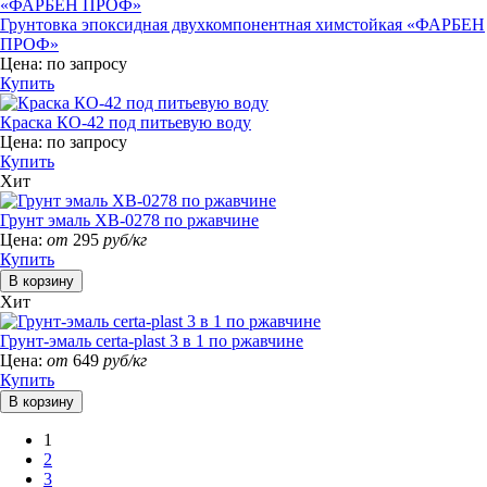
Грунтовка эпоксидная двухкомпонентная химстойкая «ФАРБЕН
ПРОФ»
Цена:
по запросу
Купить
Краска КО-42 под питьевую воду
Цена:
по запросу
Купить
Хит
Грунт эмаль ХВ-0278 по ржавчине
Цена:
от
295
руб/кг
Купить
Хит
Грунт-эмаль certa-plast 3 в 1 по ржавчине
Цена:
от
649
руб/кг
Купить
1
2
3