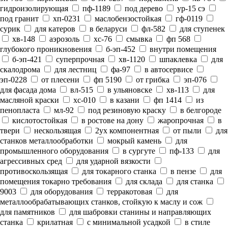
гидроизолирующая
пф-1189
под дерево
ур-15 сэ
под гранит
хп-0231
маслобензостойкая
гф-0119
сурик
для катеров
в беларуси
фл-582
для ступенек
хв-148
аэрозоль
хс-76
смывка
фп 568
глубокого проникновения
б-эп-452
внутри помещения
б-эп-421
суперпрочная
хв-1120
шпаклевка
для
скалодрома
для лестниц
фа-97
в автосервисе
эп-0228
от плесени
фп 5190
от грибка
эп-076
для фасада дома
вл-515
в ульяновске
хв-113
для
масляной краски
хс-010
в казани
фп 1414
из
пенопласта
мл-92
под резиновую краску
в белгороде
кислотостойкая
в ростове на дону
жаропрочная
в
твери
нескользящая
2ух компонентная
от пыли
для
станков металлообработки
мокрый камень
для
промышленного оборудования
в сургуте
пф-133
для
агрессивных сред
для ударной вязкости
противоскользящая
для токарного станка
в пензе
для
помещения токарно требования
для склада
для станка
9003
для оборудования
терракотовая
для
металлообрабатывающих станков, стойкую к маслу и сож
для памятников
для шабровки станины и направляющих
станка
крилатная
с минимальной усадкой
в стиле