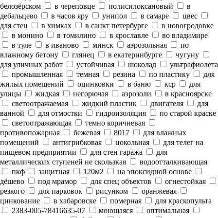
белозёрском
в череповце
полисилоксановый
в
дебальцево
в часов яру
унипол
в самаре
цвес
для стен
в химках
в санкт петербурге
в новогродовке
в монино
в томилино
в ярославле
во владимире
в туле
в иваново
минск
аэрозольная
по
влажному бетону
глянец
в екатеринбурге
чугуну
для уличных работ
устойчивая
шоколад
ультрафиолета
промышленная
темная
резина
по пластику
для
жилых помещений
оцинковки
в баню
кср
для
улицы
жидкая
негорючая
аэрозоли
в красноярске
светоотражаемая
жидкий пластик
двигателя
для
ванной
для отмостки
гидроизоляция
по старой краске
светоотражающая
темно коричневая
противопожарная
бежевая
8017
для влажных
помещений
антигрибковая
цокольная
для телег на
пищевом предприятии
для стен гаража
для
металлических ступеней не скользкая
водоотталкивающая
пкф
защитная
120м2
на эпоксидной основе
дёшево
под мрамор
для спец объектов
огнестойкая
резкого
для парковок
рисунком
оранжевая
цинкование
в хабаровске
померная
для краскопульта
2383-005-78416635-07
моющаяся
оптимальная