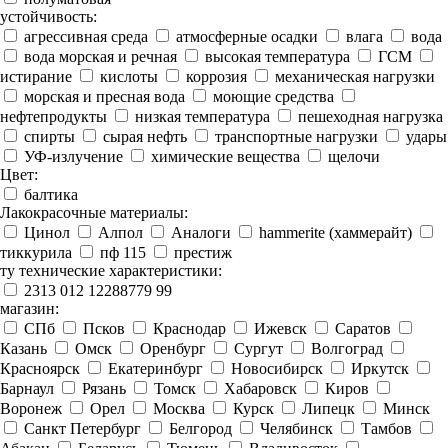
устойчивость:
агрессивная среда
атмосферные осадки
влага
вода
вода морская и речная
высокая температура
ГСМ
истирание
кислоты
коррозия
механическая нагрузки
морская и пресная вода
моющие средства
нефтепродукты
низкая температура
пешеходная нагрузка
спирты
сырая нефть
транспортные нагрузки
удары
УФ-излучение
химические вещества
щелочи
Цвет:
балтика
Лакокрасочные материалы:
Цинол
Алпол
Аналоги
hammerite (хаммерайт)
тиккурила
пф 115
престиж
ту технические характеристики:
2313 012 12288779 99
магазин:
СПб
Псков
Краснодар
Ижевск
Саратов
Казань
Омск
Оренбург
Сургут
Волгоград
Красноярск
Екатеринбург
Новосибирск
Иркутск
Барнаул
Рязань
Томск
Хабаровск
Киров
Воронеж
Орел
Москва
Курск
Липецк
Минск
Санкт Петербург
Белгород
Челябинск
Тамбов