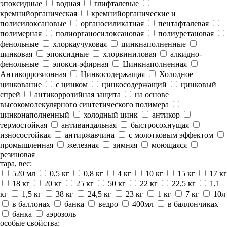
эпоксидные
водная
глифталевые
кремнийорганическая
кремнийорганические и
полисилоксановые
органосиликатная
пентафталевая
полимерная
полиорганосилоксановая
полиуретановая
фенольные
хлоркаучуковая
цинкнаполненные
цинковая
эпоксидные
хлорвиниловая
алкидно-
фенольные
эпокси-эфирная
Цинкнаполненная
Антикоррозионная
Цинкосодержащая
Холодное
цинкование
с цинком
цинкосодержащий
цинковый
спрей
антикоррозийная защита
на основе
высокомолекулярного синтетического полимера
цинконаполненный
холодный цинк
антикор
термостойкая
антивандальная
быстросохнущая
износостойкая
антиржавчина
с молотковым эффектом
промышленная
железная
зимняя
моющаяся
резиновая
тара, вес:
520 мл
0,5 кг
0,8 кг
4 кг
10 кг
15 кг
17 кг
18 кг
20 кг
25 кг
50 кг
22 кг
22,5 кг
1,1
кг
1,5 кг
38 кг
24,5 кг
23 кг
1 кг
7 кг
10л
в баллонах
банка
ведро
400мл
в баллончиках
банка
аэрозоль
особые свойства: