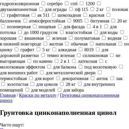
гидроизоляционная
серебро
спб
1200
двухкомпонентная
для ограды
пф 115
2 кг
половая
графитовая
ак 511
шоколадная
красная
баллончик
атмосферостойкая
9005
битумная
20 кг
полимерная
пищевая
для фасада
4 в 1
для
потолка
до 1000 градусов
влагостойкая
для воды
хорошая
вишневая
зеленая
полуматовая
водная
в нижний новгороде
желтая
обычная
напольная
по
цинку
графит
5 кг
алкидная
8019
для
дорожной разметки
темно зеленая
силиконовая
не
выгорающая
по камню
2 в 1
латексная
с
молотковым эффектом
для балкона
под молотковую
для внешних работ
для металлической двери
термостойкая
для ворот
декоративная
антик
лак
золотистая
для цоколя
28 кг
для внутренних
помещений
для моделей
для забора
Главная
/
Краски по металлу
/
Грунтовка цинконаполненная
цинол
Грунтовка цинконаполненная цинол
Часто ищут: