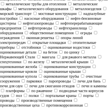
металлические трубы для отопления
металлические
шкафы
металлического оборудования
металлоизделия
морской транспорт
мостовые конструкции
надпалубные
постройки
насосные оборудования
нефте-бензиновые
цистерны
нефтегазопроводы
нефтеперерабатывающие
предприятия
нефтепроводы
нефтехранилища
оборудования
общественные помещения
ограды
ограждения
оконная решетка
опоры линий
электропередач
открытые площадки
отопительные
приборы
отстойники
оцинкованные водостоки
оцинкованные детали
на бетон
по цинку
Нержавеющей Стали
мангала
для ржавого металла
спецтехники
по железу
металлической крыши
оцинкованные желоба
оцинкованные конструкции
оцинкованные кровли
оцинкованные крыши
оцинкованные купола
оцинкованные трубы
очистные
сооружения
парковки
паропроводы
печи для бань
печи для саун
печи для сжигания отходов
печи и камины
платформы
по ржавчине
подводные части корпусов
судов
пол
полки
портальные краны
порты
проводы
производственные помещения
производственные цеха
противокоррозионная