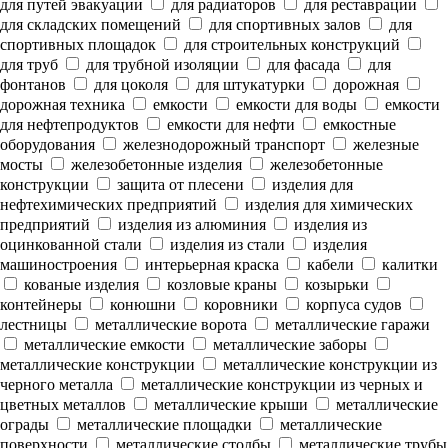
для путей эвакуации
для радиаторов
для реставрации
для складских помещений
для спортивных залов
для
спортивных площадок
для строительных конструкций
для труб
для трубной изоляции
для фасада
для
фонтанов
для цоколя
для штукатурки
дорожная
дорожная техника
емкости
емкости для воды
емкости
для нефтепродуктов
емкости для нефти
емкостные
оборудования
железнодорожный транспорт
железные
мосты
железобетонные изделия
железобетонные
конструкции
защита от плесени
изделия для
нефтехимических предприятий
изделия для химических
предприятий
изделия из алюминия
изделия из
оцинкованной стали
изделия из стали
изделия
машиностроения
интерьерная краска
кабели
калитки
кованые изделия
козловые краны
козырьки
контейнеры
конюшни
коровники
корпуса судов
лестницы
металлические ворота
металлические гаражи
металлические емкости
металлические заборы
металлические конструкции
металлические конструкции из
черного металла
металлические конструкции из черных и
цветных металлов
металлические крыши
металлические
ограды
металлические площадки
металлические
поверхности
металлические столбы
металлические трубы