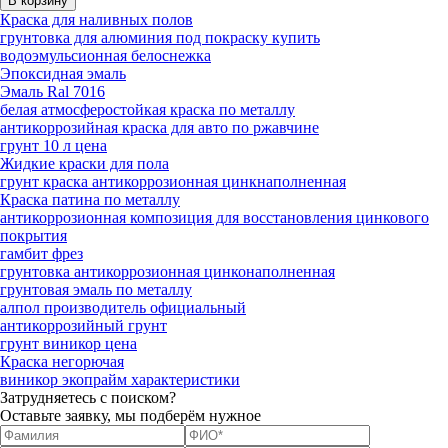
Краска для наливных полов
грунтовка для алюминия под покраску купить
водоэмульсионная белоснежка
Эпоксидная эмаль
Эмаль Ral 7016
белая атмосферостойкая краска по металлу
антикоррозийная краска для авто по ржавчине
грунт 10 л цена
Жидкие краски для пола
грунт краска антикоррозионная цинкнаполненная
Краска патина по металлу
антикоррозионная композиция для восстановления цинкового
покрытия
гамбит фрез
грунтовка антикоррозионная цинконаполненная
грунтовая эмаль по металлу
алпол производитель официальный
антикоррозийный грунт
грунт виникор цена
Краска негорючая
виникор экопрайм характеристики
Затрудняетесь с поиском?
Оставьте заявку, мы подберём нужное