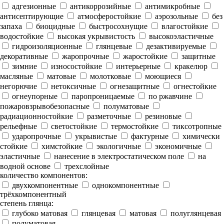
адгезионные
антикоррозийные
антимикробные
антисептирующие
атмосферостойкие
аэрозольные
без
запаха
биоцидные
быстросохнущие
влагостойкие
водостойкие
высокая укрывистость
высокоэластичные
гидроизоляционные
глянцевые
дезактивируемые
декоративные
жаропрочные
жаростойкие
защитные
зимние
износостойкие
интерьерные
кракелюр
масляные
матовые
молотковые
моющиеся
негорючие
нетоксичные
огнезащитные
огнестойкие
огнеупорные
паропроницаемые
по ржавчине
пожаровзрывобезопасные
полуматовые
радиационностойкие
разметочные
резиновые
рельефные
светостойкие
термостойкие
тиксотропные
ударопрочные
укрывистые
фактурные
химически
стойкие
химстойкие
экологичные
экономичные
эластичные
нанесение в электростатическом поле
на
водной основе
трехслойные
количество компонентов:
двухкомпонентные
однокомпонентные
трёхкомпонентный
степень глянца:
глубоко матовая
глянцевая
матовая
полуглянцевая
полуматовая