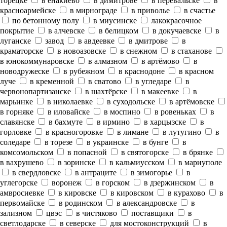
торецке
в енакиево
в димитрове
в перевальске
в
красноармейске
в мирнограде
в приволье
в счастье
по бетонному полу
в миусинске
лакокрасочное
покрытие
в алчевске
в белицком
в докучаевске
в
луганске
завод
в авдеевке
в дмитрове
в
краматорске
в новоазовске
в снежном
в стаханове
в юнокоммунаровске
в алмазном
в артёмово
в
новодружеске
в рубежном
в краснодоне
в красном
луче
в кременной
в сватово
в угледаре
в
червонопартизанске
в шахтёрске
в макеевке
в
марьинке
в николаевке
в суходольске
в артёмовске
в горняке
в иловайске
в моспино
в ровеньках
в
славянске
в бахмуте
в ирмино
в харцызске
в
горловке
в красногоровке
в лимане
в лутугино
в
соледаре
в торезе
в украинске
в бунге
в
комсомольском
в попасной
в святогорске
в брянке
в вахрушево
в зоринске
в кальмиусском
в мариуполе
в свердловске
в антраците
в зимогорье
в
углегорске
воронеж
в горском
в дзержинском
в
амвросиевке
в кировске
в кировском
в курахово
в
первомайске
в родинском
в александровске
в
зализном
цвэс
в чистяково
поставщики
в
светлодарске
в северске
для мостоконструкций
в