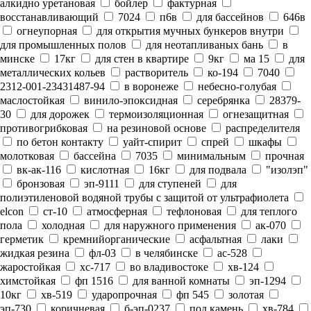
алкидно уретановая
бойлер
фактурная
восстанавливающий
7024
п6в
для бассейнов
646в
огнеупорная
для открытия мучных бункеров внутри
для промышленных полов
для неотапливаных бань
в
минске
17кг
для стен в квартире
9кг
ма 15
для
металлических кольев
растворитель
ко-194
7040
2312-001-23431487-94
в воронеже
небесно-голубая
маслостойкая
винило-эпоксидная
серебрянка
28379-
30
для дорожек
термоизоляционная
огнезащитная
противогрибковая
на резиновой основе
распределителя
по бетон контакту
уайт-спирит
спрей
шкафы
молотковая
бассейна
7035
минимальным
прочная
вк-ак-116
кислотная
16кг
для подвала
"изолэп"
бронзовая
эп-9111
для ступеней
для
полиэтиленовой водяной трубы с защитой от ультрафиолета
elcon
ст-10
атмосферная
тефлоновая
для теплого
пола
холодная
для наружного применения
ак-070
герметик
кремнийорганические
асфальтная
лаки
жидкая резина
фл-03
в челябинске
ас-528
жаростойкая
хс-717
во владивостоке
хв-124
химстойкая
фп 1516
для ванной комнаты
эп-1294
10кг
хв-519
ударопрочная
фп 545
золотая
эп-730
коричневая
б-эп-0237
под камень
хв-784