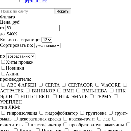
церта пласт
Фильтр
Цена,
руб
:
от
до
Кол-во на странице:
Сортировать по:
по
Хиты продаж
Новинки
Акции
производитель:
ABC ФАРБЕН
CERTA
CERTACOR
VinCORE
АСТРАТЕК
ВИНИКОР
ВМП
ВМП-НЕВА
НПК
ЯрЛИ
НПП СПЕКТР
НПФ ЭМАЛЬ
ТЕРМА
УРЕПЛЕН
тип ЛКМ:
гидроизоляция
гидрофобизатор
грунтовка
грунт-
эмаль
декоративная краска
краска-грунт
лак
очиститель
пластификатор
преобразователь ржавчины
эмаль
Краска
Покрытие
грунт эмаль
защитное