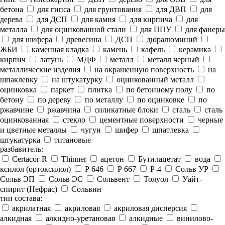
бетона
для гипса
для грунтования
для ДВП
для
дерева
для ДСП
для камня
для кирпича
для
металла
для оцинкованной стали
для ППУ
для фанеры
для шифера
древесина
ДСП
дюралюминий
ЖБИ
каменная кладка
камень
кафель
керамика
кирпич
латунь
МДФ
металл
металл черный
металлические изделия
на окрашенную поверхность
на
шпаклевку
на штукатурку
оцинкованный металл
оцинковка
паркет
плитка
по бетонному полу
по
бетону
по дереву
по металлу
по оцинковке
по
ржавчине
ржавчина
силикатные блоки
сталь
сталь
оцинкованная
стекло
цементные поверхности
черные
и цветные металлы
чугун
шифер
шпатлевка
штукатурка
титановые
разбавитель:
Certacor-R
Thinner
ацетон
Бутилацетат
вода
ксилол (ортоксилол)
Р 646
Р 667
Р-4
Сольв УР
Сольв ЭП
Сольв ЭС
Сольвент
Толуол
Уайт-
спирит (Нефрас)
Сольвин
тип состава:
акрилатная
акриловая
акриловая дисперсия
алкидная
алкидно-уретановая
алкидные
винилово-