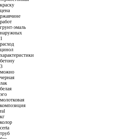
краску
цена
ржавчине
работ
грунт-эмаль
наружных
1
расход
цинол
характеристики
бетону
3
можно
черная
лак
белая
эго
молотковая
композиция
ral
кг
колор
certa
труб
без