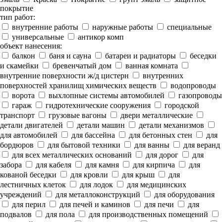
покрытие
тип работ:
внутренние работы
наружные работы
специальные
универсальные
антикор комп
объект нанесения:
балкон
баня и сауна
батареи и радиаторы
беседки
и скамейки
бревенчатый дом
ванная комната
внутренние поверхности ж/д цистерн
внутренних
поверхностей хранилищ химических веществ
водопроводы
ворота
выхлопные системы автомобилей
газопроводы
гараж
гидротехнические сооружения
городской
транспорт
грузовые вагоны
двери металлические
детали двигателей
детали машин
детали механизмов
для автомобилей
для бассейна
для бетонных стен
для
бордюров
для бытовой техники
для ванны
для веранд
для всех металлических оснований
для дорог
для
забора
для кабеля
для камня
для кирпича
для
кованой беседки
для кровли
для крыш
для
лестничных клеток
для лодок
для медицинских
учреждений
для металлоконструкций
для оборудования
для перил
для печей и каминов
для печи
для
подвалов
для пола
для производственных помещений