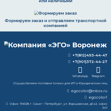
или наличными
Формируем заказ и отправляем транспортной
компанией
ВОПРОС-ОТВЕТ
+7(812)493-44-47
+7(901)372-44-27
При какой температуре обжигается
эмаль?
WhatsApp
Telegram
Какая краска не боится воды?
Осуществляем поставки только для ИП и Юридических лиц
egocolor@inbox.ru
нужен совет по выбору краски для чпу
egocolor1
станков
Офис:
196128 г. Санкт - Петербург, ул. Варшавская, д5 к2, офис
301
Какой краской можно перекрыть