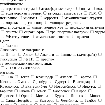
устойчивость:
агрессивная среда
атмосферные осадки
влага
вода
вода морская и речная
высокая температура
ГСМ
истирание
кислоты
коррозия
механическая нагрузки
морская и пресная вода
моющие средства
нефтепродукты
низкая температура
пешеходная нагрузка
спирты
сырая нефть
транспортные нагрузки
удары
УФ-излучение
химические вещества
щелочи
Цвет:
балтика
Лакокрасочные материалы:
Цинол
Алпол
Аналоги
hammerite (хаммерайт)
тиккурила
пф 115
престиж
ту технические характеристики:
2313 012 12288779 99
магазин:
СПб
Псков
Краснодар
Ижевск
Саратов
Казань
Омск
Оренбург
Сургут
Волгоград
Красноярск
Екатеринбург
Новосибирск
Иркутск
Барнаул
Рязань
Томск
Хабаровск
Киров
Воронеж
Орел
Москва
Курск
Липецк
Минск
Санкт Петербург
Белгород
Челябинск
Тамбов