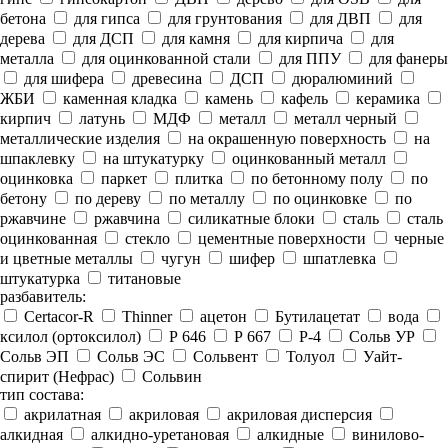
бетона
для гипса
для грунтования
для ДВП
для
дерева
для ДСП
для камня
для кирпича
для
металла
для оцинкованной стали
для ППУ
для фанеры
для шифера
древесина
ДСП
дюралюминий
ЖБИ
каменная кладка
камень
кафель
керамика
кирпич
латунь
МДФ
металл
металл черный
металлические изделия
на окрашенную поверхность
на
шпаклевку
на штукатурку
оцинкованный металл
оцинковка
паркет
плитка
по бетонному полу
по
бетону
по дереву
по металлу
по оцинковке
по
ржавчине
ржавчина
силикатные блоки
сталь
сталь
оцинкованная
стекло
цементные поверхности
черные
и цветные металлы
чугун
шифер
шпатлевка
штукатурка
титановые
разбавитель:
Certacor-R
Thinner
ацетон
Бутилацетат
вода
ксилол (ортоксилол)
Р 646
Р 667
Р-4
Сольв УР
Сольв ЭП
Сольв ЭС
Сольвент
Толуол
Уайт-
спирит (Нефрас)
Сольвин
тип состава:
акрилатная
акриловая
акриловая дисперсия
алкидная
алкидно-уретановая
алкидные
винилово-