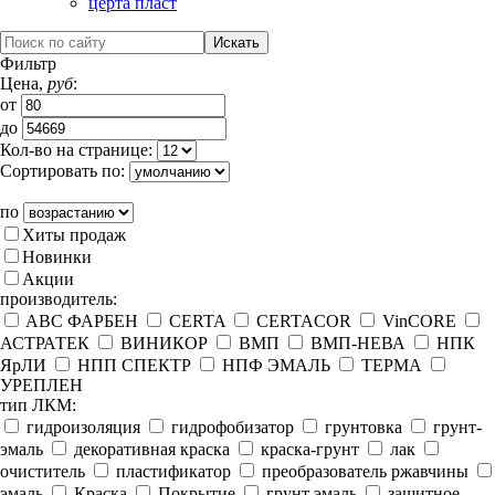
церта пласт
Фильтр
Цена,
руб
:
от
до
Кол-во на странице:
Сортировать по:
по
Хиты продаж
Новинки
Акции
производитель:
ABC ФАРБЕН
CERTA
CERTACOR
VinCORE
АСТРАТЕК
ВИНИКОР
ВМП
ВМП-НЕВА
НПК
ЯрЛИ
НПП СПЕКТР
НПФ ЭМАЛЬ
ТЕРМА
УРЕПЛЕН
тип ЛКМ:
гидроизоляция
гидрофобизатор
грунтовка
грунт-
эмаль
декоративная краска
краска-грунт
лак
очиститель
пластификатор
преобразователь ржавчины
эмаль
Краска
Покрытие
грунт эмаль
защитное