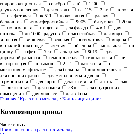
гидроизоляционная
серебро
спб
1200
двухкомпонентная
для ограды
пф 115
2 кг
половая
графитовая
ак 511
шоколадная
красная
баллончик
атмосферостойкая
9005
битумная
20 кг
полимерная
пищевая
для фасада
4 в 1
для
потолка
до 1000 градусов
влагостойкая
для воды
хорошая
вишневая
зеленая
полуматовая
водная
в нижний новгороде
желтая
обычная
напольная
по
цинку
графит
5 кг
алкидная
8019
для
дорожной разметки
темно зеленая
силиконовая
не
выгорающая
по камню
2 в 1
латексная
с
молотковым эффектом
для балкона
под молотковую
для внешних работ
для металлической двери
термостойкая
для ворот
декоративная
антик
лак
золотистая
для цоколя
28 кг
для внутренних
помещений
для моделей
для забора
Главная
/
Краски по металлу
/
Композиция цинол
Композиция цинол
Часто ищут:
Промышленные краски по металлу