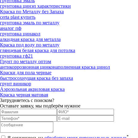
грунтовка эмаль
грунтовка цинэп характеристики
Краска по Металлу без Запаха
certa plast купить
грунтовка эмаль по металлу
аналог пф
грунтовка цинакол
алкидная краска для металла
Краска под воду по металлу
глянцевая белая краска для потолка
грунтовка гф21
Грунт по металлу оптом
антикоррозионная цинконаполненная краска цинол
Краски для пола черные
быстросохнущая краска без запаха
грунт виникор
Аэрозольная акриловая краска
Краска черная матовая
Затрудняетесь с поиском?
Оставьте заявку, мы подберём нужное
*
Я соглашаюсь на
обработку моих персональных данных