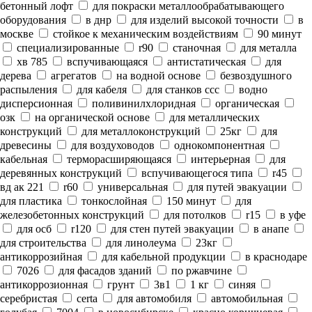
бетонный лофт
для покраски металлообрабатывающего
оборудования
в днр
для изделий высокой точности
в
москве
стойкое к механическим воздействиям
90 минут
специализированные
r90
станочная
для металла
хв 785
вспучивающаяся
антистатическая
для
дерева
агрегатов
на водной основе
безвоздушного
распыления
для кабеля
для станков ссс
водно
дисперсионная
поливинилхлоридная
органическая
озк
на органической основе
для металлических
конструкций
для металлоконструкций
25кг
для
древесины
для воздуховодов
однокомпонентная
кабельная
терморасширяющаяся
интерьерная
для
деревянных конструкций
вспучивающегося типа
r45
вд ак 221
r60
универсальная
для путей эвакуации
для пластика
тонкослойная
150 минут
для
железобетонных конструкций
для потолков
r15
в уфе
для осб
r120
для стен путей эвакуации
в анапе
для строительства
для линолеума
23кг
антикоррозийная
для кабельной продукции
в краснодаре
7026
для фасадов зданий
по ржавчине
антикоррозионная
грунт
3в1
1 кг
синяя
серебристая
certa
для автомобиля
автомобильная