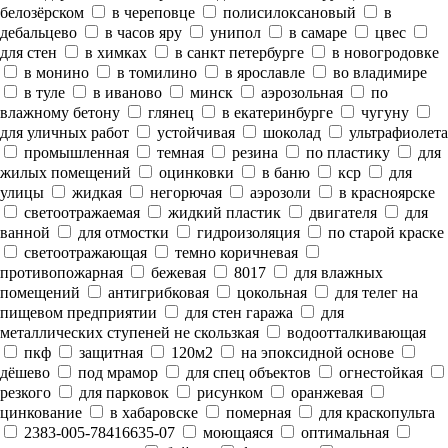
белозёрском
в череповце
полисилоксановый
в
дебальцево
в часов яру
унипол
в самаре
цвес
для стен
в химках
в санкт петербурге
в новогродовке
в монино
в томилино
в ярославле
во владимире
в туле
в иваново
минск
аэрозольная
по
влажному бетону
глянец
в екатеринбурге
чугуну
для уличных работ
устойчивая
шоколад
ультрафиолета
промышленная
темная
резина
по пластику
для
жилых помещений
оцинковки
в баню
кср
для
улицы
жидкая
негорючая
аэрозоли
в красноярске
светоотражаемая
жидкий пластик
двигателя
для
ванной
для отмостки
гидроизоляция
по старой краске
светоотражающая
темно коричневая
противопожарная
бежевая
8017
для влажных
помещений
антигрибковая
цокольная
для телег на
пищевом предприятии
для стен гаража
для
металлических ступеней не скользкая
водоотталкивающая
пкф
защитная
120м2
на эпоксидной основе
дёшево
под мрамор
для спец объектов
огнестойкая
резкого
для парковок
рисунком
оранжевая
цинкование
в хабаровске
померная
для краскопульта
2383-005-78416635-07
моющаяся
оптимальная