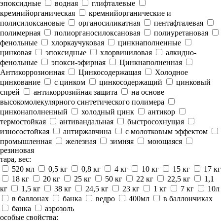
эпоксидные
водная
глифталевые
кремнийорганическая
кремнийорганические и
полисилоксановые
органосиликатная
пентафталевая
полимерная
полиорганосилоксановая
полиуретановая
фенольные
хлоркаучуковая
цинкнаполненные
цинковая
эпоксидные
хлорвиниловая
алкидно-
фенольные
эпокси-эфирная
Цинкнаполненная
Антикоррозионная
Цинкосодержащая
Холодное
цинкование
с цинком
цинкосодержащий
цинковый
спрей
антикоррозийная защита
на основе
высокомолекулярного синтетического полимера
цинконаполненный
холодный цинк
антикор
термостойкая
антивандальная
быстросохнущая
износостойкая
антиржавчина
с молотковым эффектом
промышленная
железная
зимняя
моющаяся
резиновая
тара, вес:
520 мл
0,5 кг
0,8 кг
4 кг
10 кг
15 кг
17 кг
18 кг
20 кг
25 кг
50 кг
22 кг
22,5 кг
1,1
кг
1,5 кг
38 кг
24,5 кг
23 кг
1 кг
7 кг
10л
в баллонах
банка
ведро
400мл
в баллончиках
банка
аэрозоль
особые свойства: