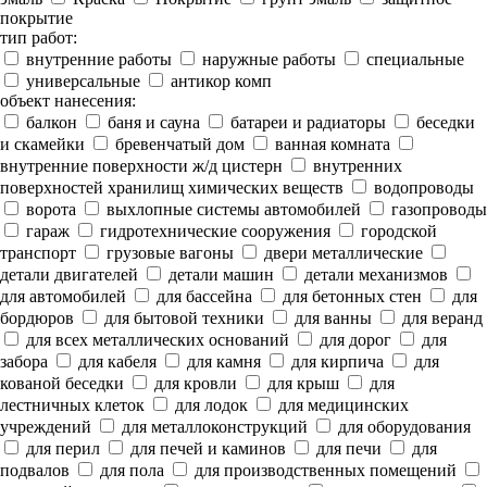
покрытие
тип работ:
внутренние работы
наружные работы
специальные
универсальные
антикор комп
объект нанесения:
балкон
баня и сауна
батареи и радиаторы
беседки
и скамейки
бревенчатый дом
ванная комната
внутренние поверхности ж/д цистерн
внутренних
поверхностей хранилищ химических веществ
водопроводы
ворота
выхлопные системы автомобилей
газопроводы
гараж
гидротехнические сооружения
городской
транспорт
грузовые вагоны
двери металлические
детали двигателей
детали машин
детали механизмов
для автомобилей
для бассейна
для бетонных стен
для
бордюров
для бытовой техники
для ванны
для веранд
для всех металлических оснований
для дорог
для
забора
для кабеля
для камня
для кирпича
для
кованой беседки
для кровли
для крыш
для
лестничных клеток
для лодок
для медицинских
учреждений
для металлоконструкций
для оборудования
для перил
для печей и каминов
для печи
для
подвалов
для пола
для производственных помещений