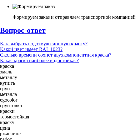
Формируем заказ и отправляем транспортной компанией
Вопрос-ответ
Как выбрать водоэмульсионную краску?
Какой цвет имеет RAL 1023?
Сколько времени сохнет двухкомпонентная краска?
Какая краска наиболее водостойкая?
краска
эмаль
металлу
купить
грунт
металла
egocolor
грунтовка
краски
термостойкая
краску
цена
ржавчине
работ