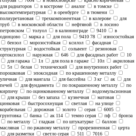
голубая
7004
в новосибирске
красно коричневая
для радиаторов
в костроме
аналог
в томске
высокотемпературная
в оренбурге
в тюмени
полиуретановая
трехкомпонентная
в колерове
для
труб
в московской области
нефтяной
в лосино
петровском
толуол
в калининграде
9410
в
одинцово
марка а
для пола
9410 78
износостойкая
бензол
морозостойкая
ксилол
фасадная
структурная
водостойкая
сольвент
резиновая
ортоксилол
наружная
646
для фасадных работ
10
для гаража
1л
для пола в гараже
10л
акриловая
5л
белая
технический
для внутренних работ
порошковая
эпоксидная
по крашенному металлу
уличная
для мангала
для бассейна
3 кг
ак
для
печей
для фундамента
по покрашенному металлу
по
кирпичу
по оцинкованному металлу
водоэмульсионная
для крыши
без запаха
кузнечная
матовая
цинковая
быстросохнущая
светлая
на улице
корабельная
дорожная
золото
серая
6005
грунтовка
банка
ак 114
темно серая
пф
бронза
по металлу
гладкая
по штукатурке
баллон
масляная
по ржавому металлу
прорезиненная
церта
для разметки
светло серая
511
7016