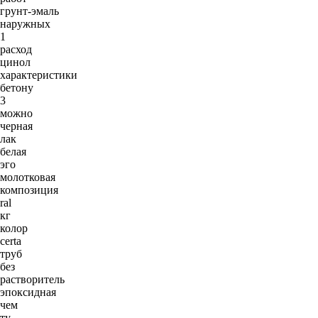
грунт-эмаль
наружных
1
расход
цинол
характеристики
бетону
3
можно
черная
лак
белая
эго
молотковая
композиция
ral
кг
колор
certa
труб
без
растворитель
эпоксидная
чем
ту