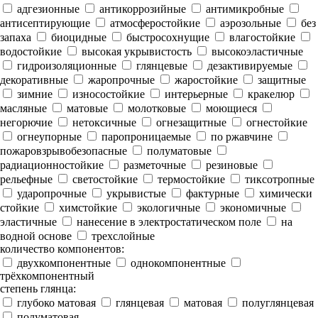
адгезионные
антикоррозийные
антимикробные
антисептирующие
атмосферостойкие
аэрозольные
без
запаха
биоцидные
быстросохнущие
влагостойкие
водостойкие
высокая укрывистость
высокоэластичные
гидроизоляционные
глянцевые
дезактивируемые
декоративные
жаропрочные
жаростойкие
защитные
зимние
износостойкие
интерьерные
кракелюр
масляные
матовые
молотковые
моющиеся
негорючие
нетоксичные
огнезащитные
огнестойкие
огнеупорные
паропроницаемые
по ржавчине
пожаровзрывобезопасные
полуматовые
радиационностойкие
разметочные
резиновые
рельефные
светостойкие
термостойкие
тиксотропные
ударопрочные
укрывистые
фактурные
химически
стойкие
химстойкие
экологичные
экономичные
эластичные
нанесение в электростатическом поле
на
водной основе
трехслойные
количество компонентов:
двухкомпонентные
однокомпонентные
трёхкомпонентный
степень глянца:
глубоко матовая
глянцевая
матовая
полуглянцевая
полуматовая