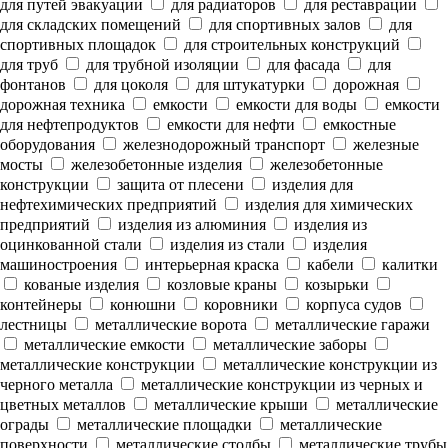
для путей эвакуации
для радиаторов
для реставрации
для складских помещений
для спортивных залов
для
спортивных площадок
для строительных конструкций
для труб
для трубной изоляции
для фасада
для
фонтанов
для цоколя
для штукатурки
дорожная
дорожная техника
емкости
емкости для воды
емкости
для нефтепродуктов
емкости для нефти
емкостные
оборудования
железнодорожный транспорт
железные
мосты
железобетонные изделия
железобетонные
конструкции
защита от плесени
изделия для
нефтехимических предприятий
изделия для химических
предприятий
изделия из алюминия
изделия из
оцинкованной стали
изделия из стали
изделия
машиностроения
интерьерная краска
кабели
калитки
кованые изделия
козловые краны
козырьки
контейнеры
конюшни
коровники
корпуса судов
лестницы
металлические ворота
металлические гаражи
металлические емкости
металлические заборы
металлические конструкции
металлические конструкции из
черного металла
металлические конструкции из черных и
цветных металлов
металлические крыши
металлические
ограды
металлические площадки
металлические
поверхности
металлические столбы
металлические трубы