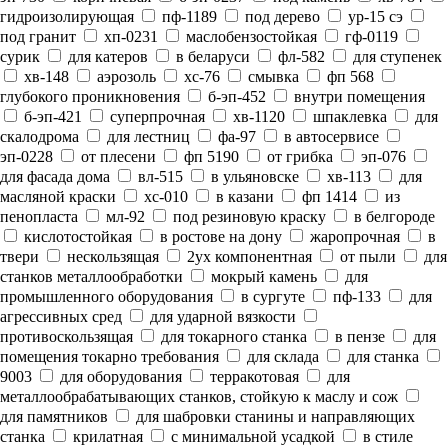
гидроизолирующая
пф-1189
под дерево
ур-15 сэ
под гранит
хп-0231
маслобензостойкая
гф-0119
сурик
для катеров
в беларуси
фл-582
для ступенек
хв-148
аэрозоль
хс-76
смывка
фп 568
глубокого проникновения
б-эп-452
внутри помещения
б-эп-421
суперпрочная
хв-1120
шпаклевка
для
скалодрома
для лестниц
фа-97
в автосервисе
эп-0228
от плесени
фп 5190
от грибка
эп-076
для фасада дома
вл-515
в ульяновске
хв-113
для
масляной краски
хс-010
в казани
фп 1414
из
пенопласта
мл-92
под резиновую краску
в белгороде
кислотостойкая
в ростове на дону
жаропрочная
в
твери
нескользящая
2ух компонентная
от пыли
для
станков металлообработки
мокрый камень
для
промышленного оборудования
в сургуте
пф-133
для
агрессивных сред
для ударной вязкости
противоскользящая
для токарного станка
в пензе
для
помещения токарно требования
для склада
для станка
9003
для оборудования
терракотовая
для
металлообрабатывающих станков, стойкую к маслу и сож
для памятников
для шабровки станины и направляющих
станка
крилатная
с минимальной усадкой
в стиле