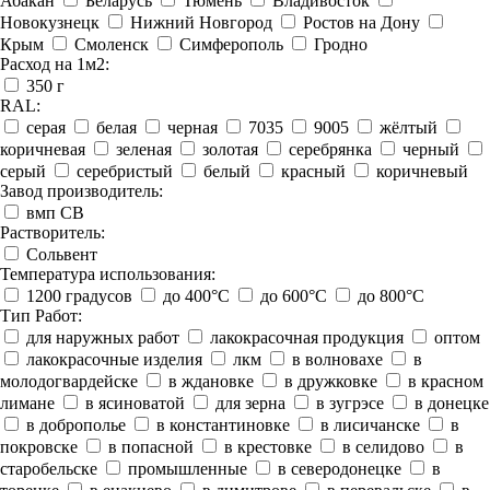
Абакан
Беларусь
Тюмень
Владивосток
Новокузнецк
Нижний Новгород
Ростов на Дону
Крым
Смоленск
Симферополь
Гродно
Расход на 1м2:
350 г
RAL:
серая
белая
черная
7035
9005
жёлтый
коричневая
зеленая
золотая
серебрянка
черный
серый
серебристый
белый
красный
коричневый
Завод производитель:
вмп СВ
Растворитель:
Сольвент
Температура использования:
1200 градусов
до 400°C
до 600°C
до 800°C
Тип Работ:
для наружных работ
лакокрасочная продукция
оптом
лакокрасочные изделия
лкм
в волновахе
в
молодогвардейске
в ждановке
в дружковке
в красном
лимане
в ясиноватой
для зерна
в зугрэсе
в донецке
в доброполье
в константиновке
в лисичанске
в
покровске
в попасной
в крестовке
в селидово
в
старобельске
промышленные
в северодонецке
в