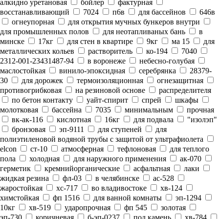
алкидно уретановая
бойлер
фактурная
восстанавливающий
7024
п6в
для бассейнов
646в
огнеупорная
для открытия мучных бункеров внутри
для промышленных полов
для неотапливаных бань
в
минске
17кг
для стен в квартире
9кг
ма 15
для
металлических кольев
растворитель
ко-194
7040
2312-001-23431487-94
в воронеже
небесно-голубая
маслостойкая
винило-эпоксидная
серебрянка
28379-
30
для дорожек
термоизоляционная
огнезащитная
противогрибковая
на резиновой основе
распределителя
по бетон контакту
уайт-спирит
спрей
шкафы
молотковая
бассейна
7035
минимальным
прочная
вк-ак-116
кислотная
16кг
для подвала
"изолэп"
бронзовая
эп-9111
для ступеней
для
полиэтиленовой водяной трубы с защитой от ультрафиолета
elcon
ст-10
атмосферная
тефлоновая
для теплого
пола
холодная
для наружного применения
ак-070
герметик
кремнийорганические
асфальтная
лаки
жидкая резина
фл-03
в челябинске
ас-528
жаростойкая
хс-717
во владивостоке
хв-124
химстойкая
фп 1516
для ванной комнаты
эп-1294
10кг
хв-519
ударопрочная
фп 545
золотая
эп-730
коричневая
б-эп-0237
под камень
хв-784