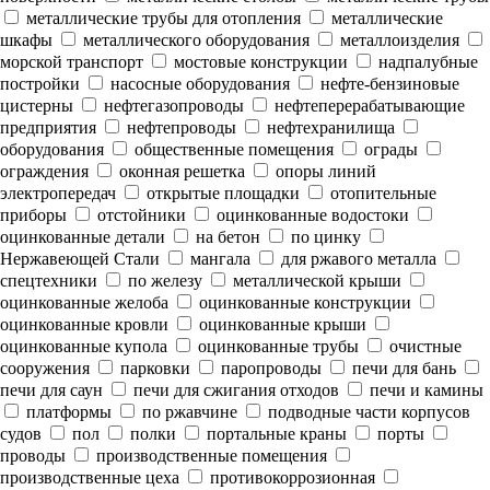
металлические трубы для отопления
металлические
шкафы
металлического оборудования
металлоизделия
морской транспорт
мостовые конструкции
надпалубные
постройки
насосные оборудования
нефте-бензиновые
цистерны
нефтегазопроводы
нефтеперерабатывающие
предприятия
нефтепроводы
нефтехранилища
оборудования
общественные помещения
ограды
ограждения
оконная решетка
опоры линий
электропередач
открытые площадки
отопительные
приборы
отстойники
оцинкованные водостоки
оцинкованные детали
на бетон
по цинку
Нержавеющей Стали
мангала
для ржавого металла
спецтехники
по железу
металлической крыши
оцинкованные желоба
оцинкованные конструкции
оцинкованные кровли
оцинкованные крыши
оцинкованные купола
оцинкованные трубы
очистные
сооружения
парковки
паропроводы
печи для бань
печи для саун
печи для сжигания отходов
печи и камины
платформы
по ржавчине
подводные части корпусов
судов
пол
полки
портальные краны
порты
проводы
производственные помещения
производственные цеха
противокоррозионная