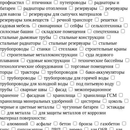
профнастил
птичники
путепроводы
радиаторы и
батареи
радиаторы отопления
резервуары
резервуары
для навоза
резервуары для сыпучих материалов
резервуары хим.веществ
речной транспорт
решетки
садовая мебель
свинарники
сейфы
сельхозтехника
силосные башни
складские помещения
спецтехника
стальные дымовые трубы
стальные конструкции
стальные радиаторы
стальные резервуары
стальные
трубопроводы
станки
стеллажи
строительные краны
строительные металлоконструкции
суда ледового
плавания
судовые конструкции
технические бассейны
технологические оборудования
торговые помещения
торцы
тракторы
трубопроводов
баки-аккумуляторы
трубопроводы
трубопроводы для горячей воды
трубопроводы для холодной воды
под питьевую воду
трубы
сварные швы
фасад
межоперационное
хранение
фасадная
хранилища
хранилища ГСМ
хранилища минеральных удобрений
цистерны
цоколь
черные и цветные металлы
чугунные батареи
эстакады
для металла
для защиты металлов от коррозии
материал поверхности:
алюминий
асфальт
бетон
бронза
газобетон
гипс
гипсокартон
ДВП
дерево
для OSB
для