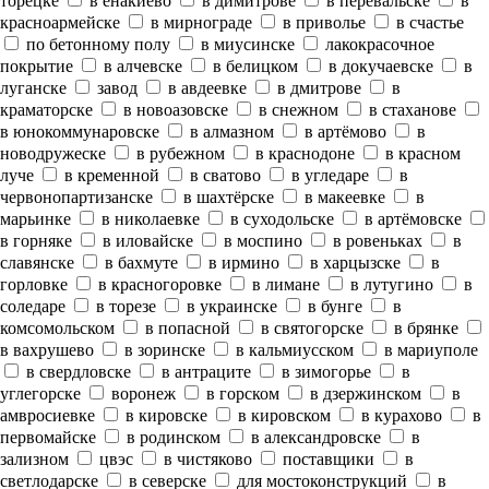
торецке
в енакиево
в димитрове
в перевальске
в
красноармейске
в мирнограде
в приволье
в счастье
по бетонному полу
в миусинске
лакокрасочное
покрытие
в алчевске
в белицком
в докучаевске
в
луганске
завод
в авдеевке
в дмитрове
в
краматорске
в новоазовске
в снежном
в стаханове
в юнокоммунаровске
в алмазном
в артёмово
в
новодружеске
в рубежном
в краснодоне
в красном
луче
в кременной
в сватово
в угледаре
в
червонопартизанске
в шахтёрске
в макеевке
в
марьинке
в николаевке
в суходольске
в артёмовске
в горняке
в иловайске
в моспино
в ровеньках
в
славянске
в бахмуте
в ирмино
в харцызске
в
горловке
в красногоровке
в лимане
в лутугино
в
соледаре
в торезе
в украинске
в бунге
в
комсомольском
в попасной
в святогорске
в брянке
в вахрушево
в зоринске
в кальмиусском
в мариуполе
в свердловске
в антраците
в зимогорье
в
углегорске
воронеж
в горском
в дзержинском
в
амвросиевке
в кировске
в кировском
в курахово
в
первомайске
в родинском
в александровске
в
зализном
цвэс
в чистяково
поставщики
в
светлодарске
в северске
для мостоконструкций
в