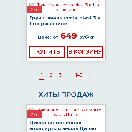
Хит
Грунт-эмаль certa-plast 3 в
1 по ржавчине
649
Цена:
от
руб/кг
КУПИТЬ
...
1
2
3
143
»
ХИТЫ ПРОДАЖ
Хит
Цинконаполненная
эпоксидная эмаль Цинэп