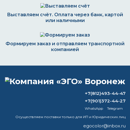
Выставляем счёт. Оплата через банк, картой
или наличными
Формируем заказ и отправляем транспортной
компанией
ВОПРОС-ОТВЕТ
+7(812)493-44-47
Какой растворитель подходит для
+7(901)372-44-27
разбавления краски?
WhatsApp
Telegram
Что такое патина на серебре?
Осуществляем поставки только для ИП и Юридических лиц
egocolor@inbox.ru
Полное время высыхания молотковой