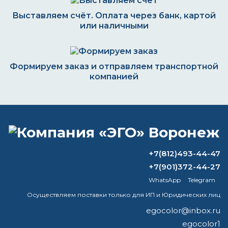
Выставляем счёт. Оплата через банк, картой
или наличными
Формируем заказ и отправляем транспортной
компанией
ВОПРОС-ОТВЕТ
+7(812)493-44-47
Как правильно наносить
+7(901)372-44-27
преобразователь ржавчины ХИМИК?
WhatsApp
Telegram
Что такое полиуретановая краска?
Осуществляем поставки только для ИП и Юридических лиц
egocolor@inbox.ru
Можно ли разводить молотковую
egocolor1
краску растворителем 646?