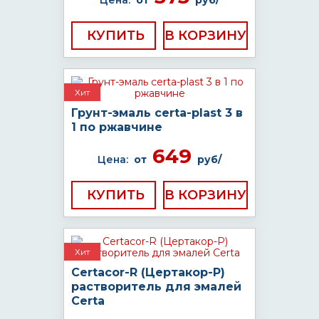
Цена:
от
руб/
КУПИТЬ
Хит
Грунт-эмаль certa-plast 3 в
1 по ржавчине
649
Цена:
от
руб/
КУПИТЬ
Хит
Certacor-R (Цертакор-Р)
растворитель для эмалей
Certa