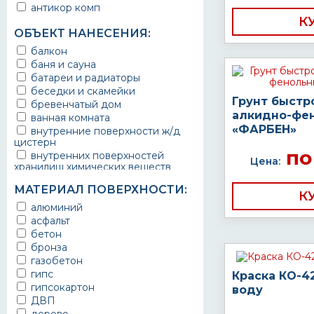
антикор комп
К
ОБЪЕКТ НАНЕСЕНИЯ:
балкон
баня и сауна
батареи и радиаторы
беседки и скамейки
Грунт быстр
бревенчатый дом
алкидно-фе
ванная комната
«ФАРБЕН»
внутренние поверхности ж/д
цистерн
по
внутренних поверхностей
Цена:
хранилищ химических веществ
водопроводы
МАТЕРИАЛ ПОВЕРХНОСТИ:
ворота
К
выхлопные системы
алюминий
автомобилей
асфальт
газопроводы
бетон
гараж
бронза
гидротехнические сооружения
газобетон
городской транспорт
гипс
Краска КО-4
грузовые вагоны
гипсокартон
воду
двери металлические
ДВП
детали двигателей