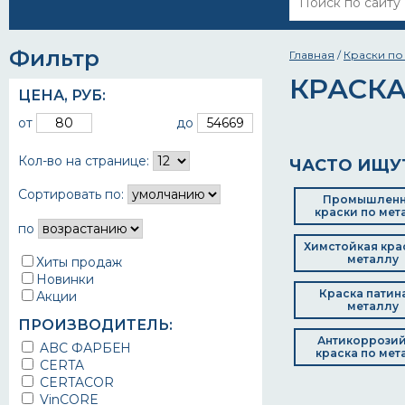
Фильтр
Главная
/
Краски по
КРАСКА
ЦЕНА,
РУБ
:
от
до
Кол-во на странице:
ЧАСТО ИЩУ
Сортировать по:
Промышлен
краски по мет
по
Химстойкая кра
металлу
Хиты продаж
Новинки
Краска патин
Акции
металлу
ПРОИЗВОДИТЕЛЬ:
Антикоррози
ABC ФАРБЕН
краска по мет
CERTA
CERTACOR
VinCORE