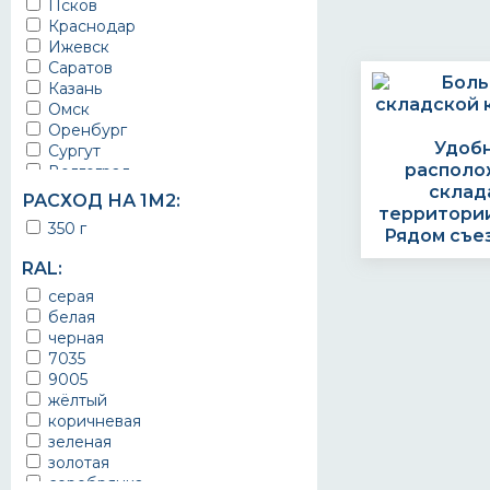
Псков
морской транспорт
Краснодар
мостовые конструкции
Ижевск
надпалубные постройки
Саратов
насосные оборудования
Казань
нефте-бензиновые цистерны
Омск
нефтегазопроводы
Оренбург
нефтеперерабатывающие
Удоб
предприятия
Сургут
располо
нефтепроводы
Волгоград
нефтехранилища
склад
Красноярск
РАСХОД НА 1М2:
оборудования
Екатеринбург
территории
350 г
общественные помещения
Новосибирск
Рядом съе
ограды
Иркутск
RAL:
ограждения
Барнаул
оконная решетка
Рязань
серая
опоры линий электропередач
Томск
белая
открытые площадки
Хабаровск
черная
отопительные приборы
Киров
7035
отстойники
Воронеж
9005
оцинкованные водостоки
Орел
жёлтый
оцинкованные детали
Москва
коричневая
на бетон
Курск
зеленая
по цинку
Липецк
золотая
Нержавеющей Стали
Минск
серебрянка