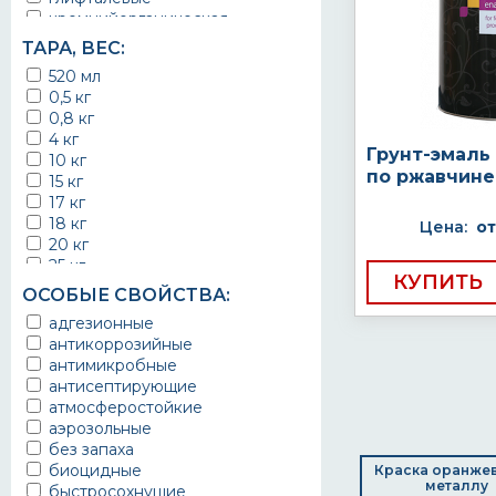
для оборудования
латунь
кремнийорганическая
для перил
МДФ
кремнийорганические и
для печей и каминов
ТАРА, ВЕС:
металл
полисилоксановые
для печи
металл черный
520 мл
органосиликатная
для подвалов
металлические изделия
0,5 кг
пентафталевая
для пола
на окрашенную поверхность
0,8 кг
полимерная
для производственных
на шпаклевку
4 кг
полиорганосилоксановая
помещений
Грунт-эмаль c
на штукатурку
10 кг
полиуретановая
для путей эвакуации
по ржавчине
оцинкованный металл
15 кг
фенольные
для радиаторов
оцинковка
17 кг
хлоркаучуковая
для реставрации
паркет
18 кг
цинкнаполненные
Цена:
от
для складских помещений
плитка
20 кг
цинковая
для спортивных залов
по бетонному полу
25 кг
эпоксидные
для спортивных площадок
КУПИТЬ
по бетону
50 кг
хлорвиниловая
для строительных конструкций
ОСОБЫЕ СВОЙСТВА:
по дереву
22 кг
алкидно-фенольные
для труб
адгезионные
по металлу
22,5 кг
эпокси-эфирная
для трубной изоляции
антикоррозийные
по оцинковке
1,1 кг
Цинкнаполненная
для фасада
антимикробные
по ржавчине
1,5 кг
Антикоррозионная
для фонтанов
антисептирующие
ржавчина
38 кг
Цинкосодержащая
для цоколя
атмосферостойкие
силикатные блоки
24,5 кг
Холодное цинкование
для штукатурки
аэрозольные
сталь
23 кг
с цинком
дорожная
без запаха
сталь оцинкованная
1 кг
цинкосодержащий
дорожная техника
биоцидные
стекло
Краска оранжев
7 кг
цинковый спрей
емкости
металлу
быстросохнущие
цементные поверхности