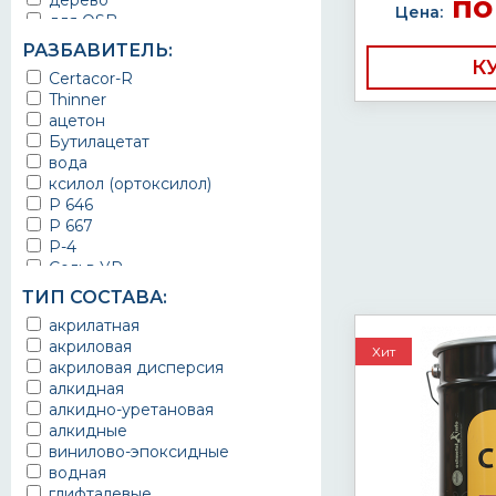
по
дерево
Цена:
детали машин
для OSB
детали механизмов
для бетона
РАЗБАВИТЕЛЬ:
для автомобилей
для гипса
К
Certacor-R
для бассейна
для грунтования
Thinner
для бетонных стен
для ДВП
ацетон
для бордюров
для дерева
Бутилацетат
для бытовой техники
для ДСП
вода
для ванны
для камня
ксилол (ортоксилол)
для веранд
для кирпича
Р 646
для всех металлических
для металла
оснований
Р 667
для оцинкованной стали
для дорог
Р-4
для ППУ
для забора
Сольв УР
для фанеры
для кабеля
Сольв ЭП
для шифера
ТИП СОСТАВА:
для камня
Сольв ЭС
древесина
акрилатная
для кирпича
Сольвент
ДСП
акриловая
для кованой беседки
Толуол
Хит
дюралюминий
акриловая дисперсия
для кровли
Уайт-спирит (Нефрас)
ЖБИ
алкидная
для крыш
Сольвин
каменная кладка
алкидно-уретановая
для лестничных клеток
камень
алкидные
для лодок
кафель
винилово-эпоксидные
для медицинских учреждений
керамика
водная
для металлоконструкций
кирпич
глифталевые