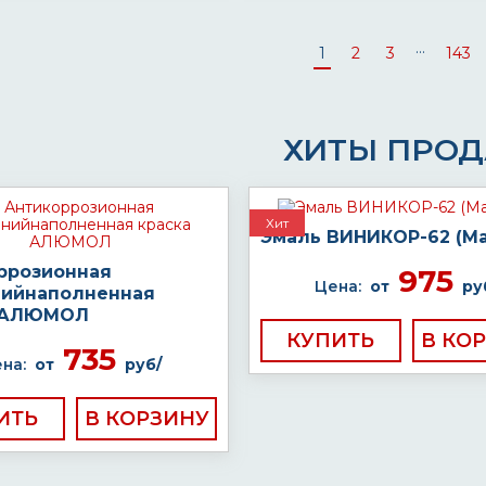
...
1
2
3
143
ХИТЫ ПРО
Хит
Эмаль ВИНИКОР-62 (Ма
ррозионная
975
Цена:
от
ру
ийнаполненная
а АЛЮМОЛ
КУПИТЬ
735
на:
от
руб/
ИТЬ