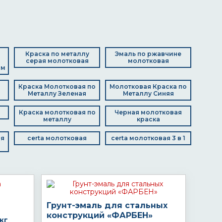
Краска по металлу
Эмаль по ржавчине
серая молотковая
молотковая
ом
Краска Молотковая по
Молотковая Краска по
Металлу Зеленая
Металлу Синяя
Краска молотковая по
Черная молотковая
металлу
краска
ая
certa молотковая
certa молотковая 3 в 1
Грунт-эмаль для стальных
конструкций «ФАРБЕН»
кг