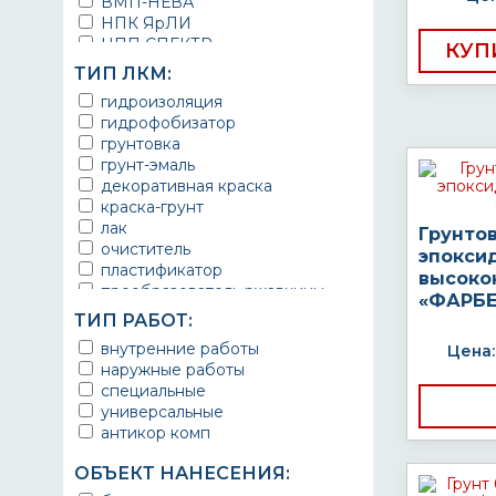
ВМП-НЕВА
НПК ЯрЛИ
НПП СПЕКТР
КУП
НПФ ЭМАЛЬ
ТИП ЛКМ:
ТЕРМА
гидроизоляция
УРЕПЛЕН
гидрофобизатор
грунтовка
грунт-эмаль
декоративная краска
краска-грунт
лак
Грунто
очиститель
эпокси
пластификатор
высоко
преобразователь ржавчины
«ФАРБЕ
эмаль
ТИП РАБОТ:
Краска
внутренние работы
Цена:
Покрытие
наружные работы
грунт эмаль
специальные
защитное покрытие
универсальные
антикор комп
ОБЪЕКТ НАНЕСЕНИЯ: