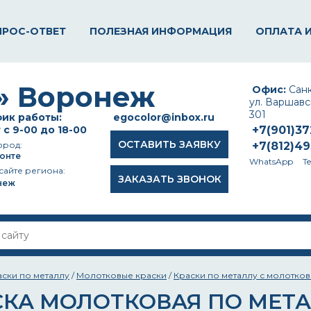
ПРОС-ОТВЕТ
ПОЛЕЗНАЯ ИНФОРМАЦИЯ
ОПЛАТА 
Офис:
Санк
ул. Варшавск
301
ик работы:
egocolor@inbox.ru
 с 9-00 до 18-00
+7(901)3
ОСТАВИТЬ ЗАЯВКУ
ород:
+7(812)4
онте
WhatsApp
T
сайте региона:
ЗАКАЗАТЬ ЗВОНОК
неж
аски по металлу
/
Молотковые краски
/
Краски по металлу с молотко
СКА МОЛОТКОВАЯ ПО МЕТ