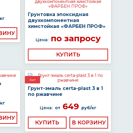
Грунтовка эпоксидная
кг
двухкомпонентная
химстойкая «ФАРБЕН ПРОФ»
по запросу
Цена:
КУПИТЬ
Хит
о
Грунт-эмаль certa-plast 3 в 1
по ржавчине
кг
649
Цена:
от
руб/кг
КУПИТЬ