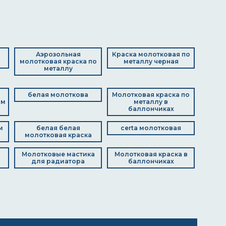
Аэрозольная
Краска молотковая по
молотковая краска по
металлу черная
металлу
белая молоткова
Молотковая краска по
ом
металлу в
баллончиках
м
белая белая
certa молотковая
молотковая краска
Молотковые мастика
Молотковая краска в
для радиатора
баллончиках