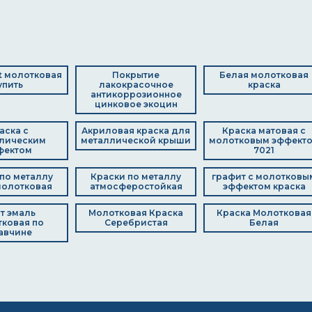
st молотковая
Покрытие
Белая молотковая
упить
лакокрасочное
краска
антикоррозионное
цинковое экоцин
аска с
Акриловая краска для
Краска матовая с
лическим
металлической крыши
молотковым эффект
фектом
7021
по металлу
Краски по металлу
графит с молотковы
молотковая
атмосферостойкая
эффектом краска
нт эмаль
Молотковая Краска
Краска Молотковая
ковая по
Серебристая
Белая
авчине