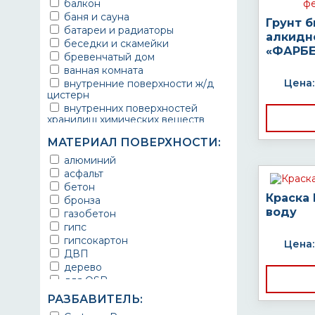
балкон
баня и сауна
Грунт 
батареи и радиаторы
алкидн
беседки и скамейки
«ФАРБЕ
бревенчатый дом
ванная комната
Цена:
внутренние поверхности ж/д
цистерн
внутренних поверхностей
хранилищ химических веществ
водопроводы
МАТЕРИАЛ ПОВЕРХНОСТИ:
ворота
выхлопные системы
алюминий
автомобилей
асфальт
газопроводы
бетон
гараж
Краска
бронза
гидротехнические сооружения
воду
газобетон
городской транспорт
гипс
грузовые вагоны
гипсокартон
Цена:
двери металлические
ДВП
детали двигателей
дерево
детали машин
для OSB
детали механизмов
для бетона
РАЗБАВИТЕЛЬ:
для автомобилей
для гипса