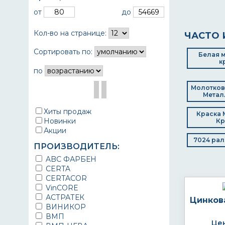
от
до
Кол-во на странице:
ЧАСТО 
Сортировать по:
Белая 
к
по
Молотков
Метал
Хиты продаж
Краска 
Новинки
Кр
Акции
7024 рал
ПРОИЗВОДИТЕЛЬ:
ABC ФАРБЕН
CERTA
CERTACOR
VinCORE
АСТРАТЕК
Цинков
ВИНИКОР
ВМП
Цен