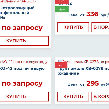
Хит
КО-174
быстросохнущий
New
336
о-фенольный
Цена:
от
руб/
Н»
по запросу
КУПИТЬ
КУПИТЬ
Хит
 КО-42 под питьевую
Грунт эмаль ХВ-0278 п
ржавчине
по запросу
295
Цена:
от
руб/
КУПИТЬ
КУПИТЬ