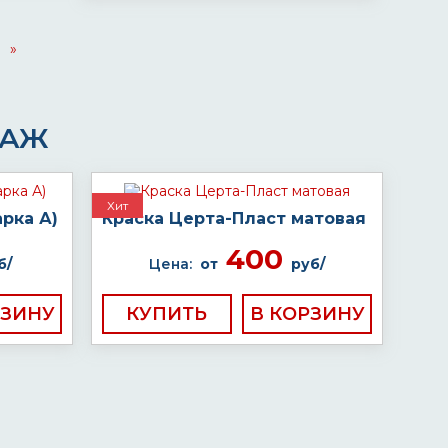
»
ДАЖ
Хит
рка А)
Краска Церта-Пласт матовая
400
б/
Цена:
от
руб/
КУПИТЬ