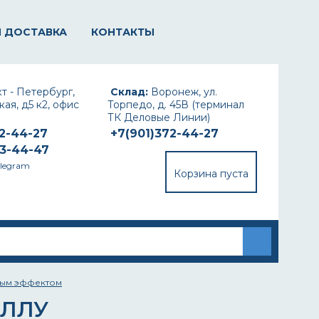
И ДОСТАВКА
КОНТАКТЫ
т - Петербург,
Склад:
Воронеж, ул.
ая, д5 к2, офис
Торпедо, д. 45В (терминал
ТК Деловые Линии)
72-44-27
+7(901)372-44-27
93-44-47
elegram
Корзина пуста
вым эффектом
АЛЛУ