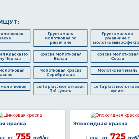
ИЩУТ:
молотковая
Грунт эмаль
Грунт эмаль по
раска
молотковая по
ржавчине с
ржавчине
молотковым эффект
ая Краска По
Краска Молотковая
Краска Молотковая
лу Черная
Белая
Серая
Молотковая
Молотковая Краска
Молотковая эмаль
асная
Серебристая
 молотковая
certa plast молотковая
certa plast молотков
3в1 купить
купить
ая краска
Эпоксидная краска
755
725
а:
от
руб/кг
Цена:
от
руб/