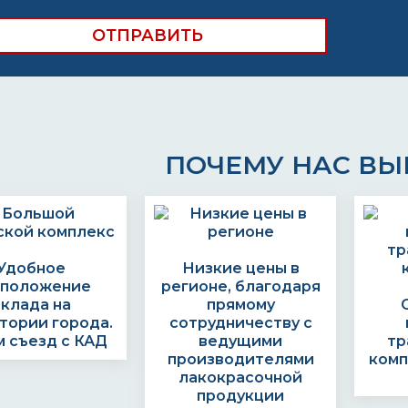
ПОЧЕМУ НАС В
Удобное
Низкие цены в
сположение
регионе, благодаря
склада на
прямому
тории города.
сотрудничеству с
 съезд с КАД
ведущими
тр
производителями
комп
лакокрасочной
продукции