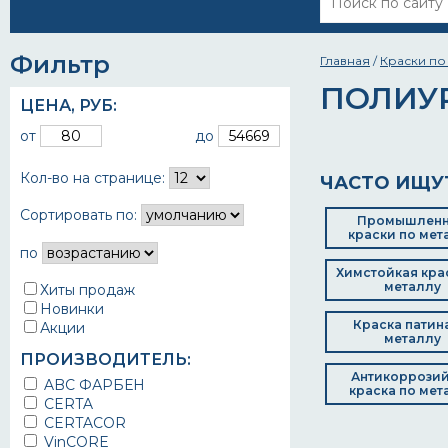
Фильтр
Главная
/
Краски по
ПОЛИУ
ЦЕНА,
РУБ
:
от
до
Кол-во на странице:
ЧАСТО ИЩУ
Сортировать по:
Промышлен
краски по мет
по
Химстойкая кра
металлу
Хиты продаж
Новинки
Краска патин
Акции
металлу
ПРОИЗВОДИТЕЛЬ:
Антикоррози
ABC ФАРБЕН
краска по мет
CERTA
CERTACOR
VinCORE