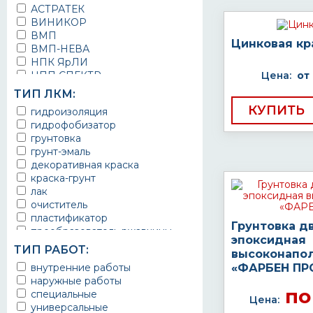
АСТРАТЕК
ВИНИКОР
ВМП
Цинковая кр
ВМП-НЕВА
НПК ЯрЛИ
НПП СПЕКТР
Цена:
от
НПФ ЭМАЛЬ
ТИП ЛКМ:
ТЕРМА
КУПИТЬ
гидроизоляция
УРЕПЛЕН
гидрофобизатор
грунтовка
грунт-эмаль
декоративная краска
краска-грунт
лак
очиститель
пластификатор
Грунтовка д
преобразователь ржавчины
эпоксидная
эмаль
ТИП РАБОТ:
высоконапо
Краска
внутренние работы
«ФАРБЕН ПР
Покрытие
наружные работы
грунт эмаль
по
специальные
защитное покрытие
Цена:
универсальные