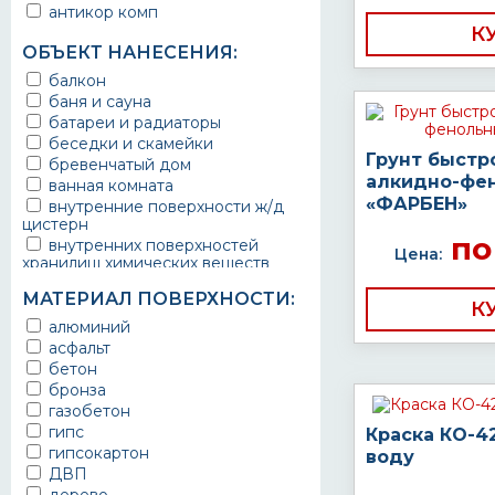
антикор комп
К
ОБЪЕКТ НАНЕСЕНИЯ:
балкон
баня и сауна
батареи и радиаторы
беседки и скамейки
Грунт быстр
бревенчатый дом
алкидно-фе
ванная комната
«ФАРБЕН»
внутренние поверхности ж/д
цистерн
по
внутренних поверхностей
Цена:
хранилищ химических веществ
водопроводы
МАТЕРИАЛ ПОВЕРХНОСТИ:
ворота
К
выхлопные системы
алюминий
автомобилей
асфальт
газопроводы
бетон
гараж
бронза
гидротехнические сооружения
газобетон
городской транспорт
гипс
Краска КО-4
грузовые вагоны
гипсокартон
воду
двери металлические
ДВП
детали двигателей