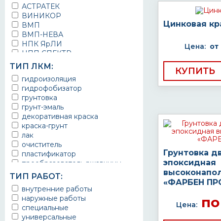
АСТРАТЕК
ВИНИКОР
Цинковая кр
ВМП
ВМП-НЕВА
НПК ЯрЛИ
Цена:
от
НПП СПЕКТР
НПФ ЭМАЛЬ
ТИП ЛКМ:
КУПИТЬ
ТЕРМА
гидроизоляция
УРЕПЛЕН
гидрофобизатор
грунтовка
грунт-эмаль
декоративная краска
краска-грунт
лак
очиститель
Грунтовка д
пластификатор
эпоксидная
преобразователь ржавчины
высоконапо
эмаль
ТИП РАБОТ:
Краска
«ФАРБЕН ПР
внутренние работы
Покрытие
наружные работы
по
грунт эмаль
Цена:
специальные
защитное покрытие
универсальные