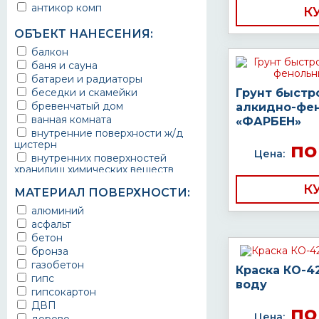
антикор комп
К
ОБЪЕКТ НАНЕСЕНИЯ:
балкон
баня и сауна
батареи и радиаторы
беседки и скамейки
Грунт быстр
бревенчатый дом
алкидно-фе
ванная комната
«ФАРБЕН»
внутренние поверхности ж/д
цистерн
по
Цена:
внутренних поверхностей
хранилищ химических веществ
водопроводы
К
МАТЕРИАЛ ПОВЕРХНОСТИ:
ворота
выхлопные системы
алюминий
автомобилей
асфальт
газопроводы
бетон
гараж
бронза
гидротехнические сооружения
газобетон
Краска КО-4
городской транспорт
гипс
воду
грузовые вагоны
гипсокартон
двери металлические
ДВП
по
детали двигателей
Цена: