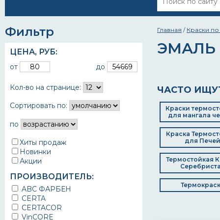
Фильтр
Главная
/
Краски по
ЭМАЛЬ
ЦЕНА,
РУБ
:
от
до
Кол-во на странице:
ЧАСТО ИЩУ
Сортировать по:
Краски термост
для мангала ч
по
Краска Термост
для Пече
Хиты продаж
Новинки
Термостойкая К
Акции
Серебрист
ПРОИЗВОДИТЕЛЬ:
Термокрас
ABC ФАРБЕН
CERTA
CERTACOR
VinCORE