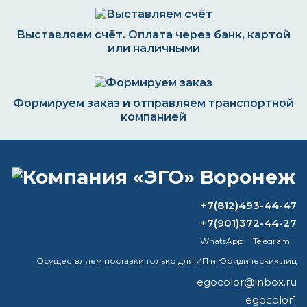
Выставляем счёт. Оплата через банк, картой
или наличными
Формируем заказ и отправляем транспортной
компанией
ВОПРОС-ОТВЕТ
+7(812)493-44-47
+7(901)372-44-27
Грунтовка «Виникор-061» - 40 кг
WhatsApp
Telegram
Удаляет ли растворитель латексную
Осуществляем поставки только для ИП и Юридических лиц
краску?
egocolor@inbox.ru
egocolor1
Как называется жидкость, которая