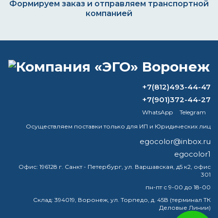
Формируем заказ и отправляем транспортной
компанией
ВОПРОС-ОТВЕТ
+7(812)493-44-47
Каким грунтом покрывать
+7(901)372-44-27
преобразователь ржавчины?
WhatsApp
Telegram
Каковы требования к указателям
Осуществляем поставки только для ИП и Юридических лиц
пожарных гидрантов?
egocolor@inbox.ru
egocolor1
Сколько стоит 10 литров
водоэмульсионки?
Офис:
196128 г. Санкт - Петербург, ул. Варшавская, д5 к2, офис
301
Какая грунтовка лучше всего?
пн-пт с 9-00 до 18-00
Склад:
394019, Воронеж, ул. Торпедо, д. 45В (терминал ТК
Деловые Линии)