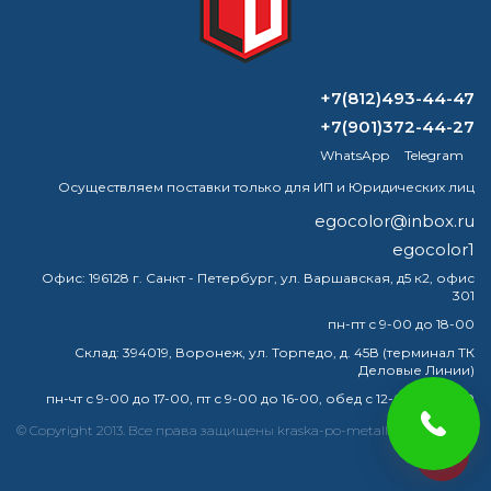
ВОПРОС-ОТВЕТ
+7(812)493-44-47
В Тюмени я могу приобрести краску
+7(901)372-44-27
по металлу 3 в 1?
WhatsApp
Telegram
Чем очистить медь от патины?
Осуществляем поставки только для ИП и Юридических лиц
egocolor@inbox.ru
Как правильно наносить
egocolor1
термостойкую краску?
Офис:
196128 г. Санкт - Петербург, ул. Варшавская, д5 к2, офис
301
Технология производства
лакокрасочных материалов
пн-пт с 9-00 до 18-00
Склад:
394019, Воронеж, ул. Торпедо, д. 45В (терминал ТК
Деловые Линии)
пн-чт с 9-00 до 17-00, пт с 9-00 до 16-00, обед с 12-00 до 13-00
краска
эмаль
металлу
купить
грунт
металла
© Copyright 2013. Все права защищены kraska-po-metallu-voronej.ru
egocolor
грунтовка