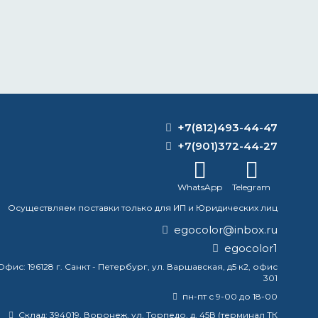
+7(812)493-44-47
+7(901)372-44-27
WhatsApp
Telegram
Осуществляем поставки только для ИП и Юридических лиц
egocolor@inbox.ru
egocolor1
Офис:
196128 г. Санкт - Петербург, ул. Варшавская, д5 к2, офис
301
пн-пт с 9-00 до 18-00
Склад:
394019, Воронеж, ул. Торпедо, д. 45В (терминал ТК