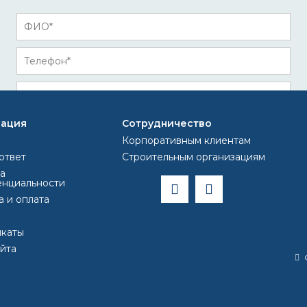
ация
Сотрудничество
Корпоративным клиентам
ответ
Строительным организациям
а
нциальности
а и оплата
каты
*
Я соглашаюсь на
обработку моих персональных данных
айта
ла
egocolor
грунтовка