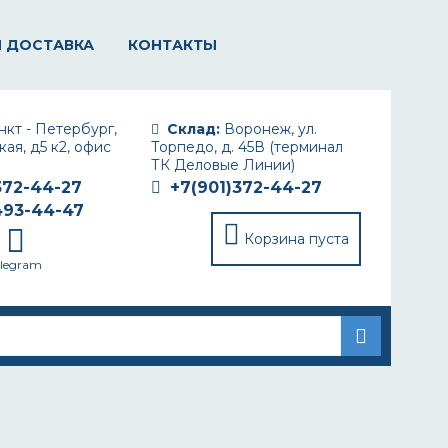
И ДОСТАВКА
КОНТАКТЫ
кт - Петербург,
Склад:
Воронеж, ул.
ая, д5 к2, офис
Торпедо, д. 45В (терминал
ТК Деловые Линии)
372-44-27
+7(901)372-44-27
493-44-47
Корзина пуста
elegram