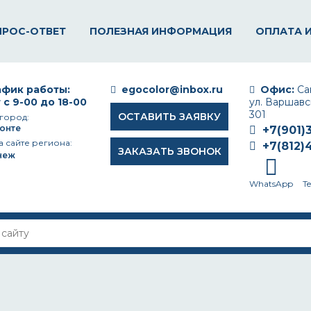
ПРОС-ОТВЕТ
ПОЛЕЗНАЯ ИНФОРМАЦИЯ
ОПЛАТА 
фик работы:
egocolor@inbox.ru
Офис:
Сан
 с 9-00 до 18-00
ул. Варшавск
301
ОСТАВИТЬ ЗАЯВКУ
город:
онте
+7(901)
а сайте региона:
+7(812)
ЗАКАЗАТЬ ЗВОНОК
неж
WhatsApp
T