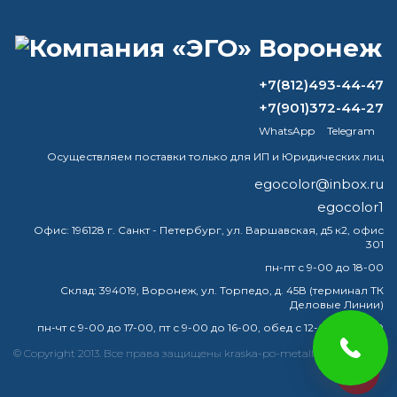
ВОПРОС-ОТВЕТ
+7(812)493-44-47
+7(901)372-44-27
Как выполнить смывку старой краски
WhatsApp
Telegram
с металла
Осуществляем поставки только для ИП и Юридических лиц
Какая краска красит по ржавчине?
egocolor@inbox.ru
egocolor1
Чем бюджетно покрыть крышу
гаража?
Офис:
196128 г. Санкт - Петербург, ул. Варшавская, д5 к2, офис
301
Как правильно покрасить лестницу?
пн-пт с 9-00 до 18-00
Склад:
394019, Воронеж, ул. Торпедо, д. 45В (терминал ТК
Деловые Линии)
пн-чт с 9-00 до 17-00, пт с 9-00 до 16-00, обед с 12-00 до 13-00
краска
эмаль
металлу
купить
грунт
металла
© Copyright 2013. Все права защищены kraska-po-metallu-voronej.ru
egocolor
грунтовка