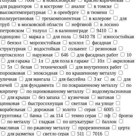
голубая
7004
в новосибирске
красно коричневая
для радиаторов
в костроме
аналог
в томске
высокотемпературная
в оренбурге
в тюмени
полиуретановая
трехкомпонентная
в колерове
для
труб
в московской области
нефтяной
в лосино
петровском
толуол
в калининграде
9410
в
одинцово
марка а
для пола
9410 78
износостойкая
бензол
морозостойкая
ксилол
фасадная
структурная
водостойкая
сольвент
резиновая
ортоксилол
наружная
646
для фасадных работ
10
для гаража
1л
для пола в гараже
10л
акриловая
5л
белая
технический
для внутренних работ
порошковая
эпоксидная
по крашенному металлу
уличная
для мангала
для бассейна
3 кг
ак
для
печей
для фундамента
по покрашенному металлу
по
кирпичу
по оцинкованному металлу
водоэмульсионная
для крыши
без запаха
кузнечная
матовая
цинковая
быстросохнущая
светлая
на улице
корабельная
дорожная
золото
серая
6005
грунтовка
банка
ак 114
темно серая
пф
бронза
по металлу
гладкая
по штукатурке
баллон
масляная
по ржавому металлу
прорезиненная
церта
для разметки
светло серая
511
7016