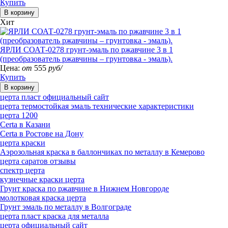
Купить
Хит
ЯРЛИ СОАТ-0278 грунт-эмаль по ржавчине 3 в 1
(преобразователь ржавчины – грунтовка - эмаль).
Цена:
от
555
руб/
Купить
церта пласт официальный сайт
церта термостойкая эмаль технические характеристики
церта 1200
Certa в Казани
Certa в Ростове на Дону
церта краски
Аэрозольная краска в баллончиках по металлу в Кемерово
церта саратов отзывы
спектр церта
кузнечные краски церта
Грунт краска по ржавчине в Нижнем Новгороде
молотковая краска церта
Грунт эмаль по металлу в Волгограде
церта пласт краска для металла
церта официальный сайт