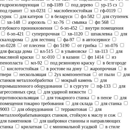
гидроизолирующая
пф-1189
под дерево
ур-15 сэ
под гранит
хп-0231
маслобензостойкая
гф-0119
сурик
для катеров
в беларуси
фл-582
для ступенек
хв-148
аэрозоль
хс-76
смывка
фп 568
глубокого проникновения
б-эп-452
внутри помещения
б-эп-421
суперпрочная
хв-1120
шпаклевка
для
скалодрома
для лестниц
фа-97
в автосервисе
эп-0228
от плесени
фп 5190
от грибка
эп-076
для фасада дома
вл-515
в ульяновске
хв-113
для
масляной краски
хс-010
в казани
фп 1414
из
пенопласта
мл-92
под резиновую краску
в белгороде
кислотостойкая
в ростове на дону
жаропрочная
в
твери
нескользящая
2ух компонентная
от пыли
для
станков металлообработки
мокрый камень
для
промышленного оборудования
в сургуте
пф-133
для
агрессивных сред
для ударной вязкости
противоскользящая
для токарного станка
в пензе
для
помещения токарно требования
для склада
для станка
9003
для оборудования
терракотовая
для
металлообрабатывающих станков, стойкую к маслу и сож
для памятников
для шабровки станины и направляющих
станка
крилатная
с минимальной усадкой
в стиле