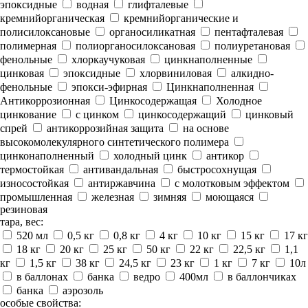
эпоксидные
водная
глифталевые
кремнийорганическая
кремнийорганические и
полисилоксановые
органосиликатная
пентафталевая
полимерная
полиорганосилоксановая
полиуретановая
фенольные
хлоркаучуковая
цинкнаполненные
цинковая
эпоксидные
хлорвиниловая
алкидно-
фенольные
эпокси-эфирная
Цинкнаполненная
Антикоррозионная
Цинкосодержащая
Холодное
цинкование
с цинком
цинкосодержащий
цинковый
спрей
антикоррозийная защита
на основе
высокомолекулярного синтетического полимера
цинконаполненный
холодный цинк
антикор
термостойкая
антивандальная
быстросохнущая
износостойкая
антиржавчина
с молотковым эффектом
промышленная
железная
зимняя
моющаяся
резиновая
тара, вес:
520 мл
0,5 кг
0,8 кг
4 кг
10 кг
15 кг
17 кг
18 кг
20 кг
25 кг
50 кг
22 кг
22,5 кг
1,1
кг
1,5 кг
38 кг
24,5 кг
23 кг
1 кг
7 кг
10л
в баллонах
банка
ведро
400мл
в баллончиках
банка
аэрозоль
особые свойства: