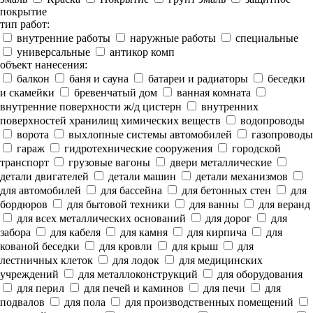
покрытие
тип работ:
внутренние работы
наружные работы
специальные
универсальные
антикор комп
объект нанесения:
балкон
баня и сауна
батареи и радиаторы
беседки
и скамейки
бревенчатый дом
ванная комната
внутренние поверхности ж/д цистерн
внутренних
поверхностей хранилищ химических веществ
водопроводы
ворота
выхлопные системы автомобилей
газопроводы
гараж
гидротехнические сооружения
городской
транспорт
грузовые вагоны
двери металлические
детали двигателей
детали машин
детали механизмов
для автомобилей
для бассейна
для бетонных стен
для
бордюров
для бытовой техники
для ванны
для веранд
для всех металлических оснований
для дорог
для
забора
для кабеля
для камня
для кирпича
для
кованой беседки
для кровли
для крыш
для
лестничных клеток
для лодок
для медицинских
учреждений
для металлоконструкций
для оборудования
для перил
для печей и каминов
для печи
для
подвалов
для пола
для производственных помещений