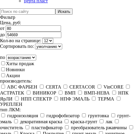
церта пласт
Фильтр
Цена,
руб
:
от
до
Кол-во на странице:
Сортировать по:
по
Хиты продаж
Новинки
Акции
производитель:
ABC ФАРБЕН
CERTA
CERTACOR
VinCORE
АСТРАТЕК
ВИНИКОР
ВМП
ВМП-НЕВА
НПК
ЯрЛИ
НПП СПЕКТР
НПФ ЭМАЛЬ
ТЕРМА
УРЕПЛЕН
тип ЛКМ:
гидроизоляция
гидрофобизатор
грунтовка
грунт-
эмаль
декоративная краска
краска-грунт
лак
очиститель
пластификатор
преобразователь ржавчины
эмаль
Краска
Покрытие
грунт эмаль
защитное