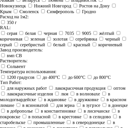
Абакан
Беларусь
Тюмень
Владивосток
Новокузнецк
Нижний Новгород
Ростов на Дону
Крым
Смоленск
Симферополь
Гродно
Расход на 1м2:
350 г
RAL:
серая
белая
черная
7035
9005
жёлтый
коричневая
зеленая
золотая
серебрянка
черный
серый
серебристый
белый
красный
коричневый
Завод производитель:
вмп СВ
Растворитель:
Сольвент
Температура использования:
1200 градусов
до 400°C
до 600°C
до 800°C
Тип Работ:
для наружных работ
лакокрасочная продукция
оптом
лакокрасочные изделия
лкм
в волновахе
в
молодогвардейске
в ждановке
в дружковке
в красном
лимане
в ясиноватой
для зерна
в зугрэсе
в донецке
в доброполье
в константиновке
в лисичанске
в
покровске
в попасной
в крестовке
в селидово
в
старобельске
промышленные
в северодонецке
в