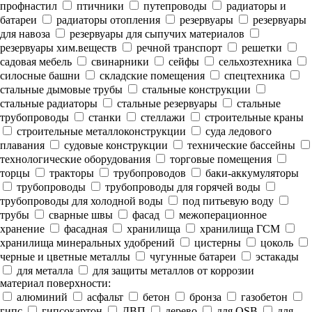
профнастил
птичники
путепроводы
радиаторы и
батареи
радиаторы отопления
резервуары
резервуары
для навоза
резервуары для сыпучих материалов
резервуары хим.веществ
речной транспорт
решетки
садовая мебель
свинарники
сейфы
сельхозтехника
силосные башни
складские помещения
спецтехника
стальные дымовые трубы
стальные конструкции
стальные радиаторы
стальные резервуары
стальные
трубопроводы
станки
стеллажи
строительные краны
строительные металлоконструкции
суда ледового
плавания
судовые конструкции
технические бассейны
технологические оборудования
торговые помещения
торцы
тракторы
трубопроводов
баки-аккумуляторы
трубопроводы
трубопроводы для горячей воды
трубопроводы для холодной воды
под питьевую воду
трубы
сварные швы
фасад
межоперационное
хранение
фасадная
хранилища
хранилища ГСМ
хранилища минеральных удобрений
цистерны
цоколь
черные и цветные металлы
чугунные батареи
эстакады
для металла
для защиты металлов от коррозии
материал поверхности:
алюминий
асфальт
бетон
бронза
газобетон
гипс
гипсокартон
ДВП
дерево
для OSB
для