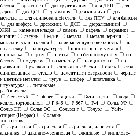
бетона
для гипса
для грунтования
для ДВП
для
дерева
для ДСП
для камня
для кирпича
для
металла
для оцинкованной стали
для ППУ
для фанеры
для шифера
древесина
ДСП
дюралюминий
ЖБИ
каменная кладка
камень
кафель
керамика
кирпич
латунь
МДФ
металл
металл черный
металлические изделия
на окрашенную поверхность
на
шпаклевку
на штукатурку
оцинкованный металл
оцинковка
паркет
плитка
по бетонному полу
по
бетону
по дереву
по металлу
по оцинковке
по
ржавчине
ржавчина
силикатные блоки
сталь
сталь
оцинкованная
стекло
цементные поверхности
черные
и цветные металлы
чугун
шифер
шпатлевка
штукатурка
титановые
разбавитель:
Certacor-R
Thinner
ацетон
Бутилацетат
вода
ксилол (ортоксилол)
Р 646
Р 667
Р-4
Сольв УР
Сольв ЭП
Сольв ЭС
Сольвент
Толуол
Уайт-
спирит (Нефрас)
Сольвин
тип состава:
акрилатная
акриловая
акриловая дисперсия
алкидная
алкидно-уретановая
алкидные
винилово-