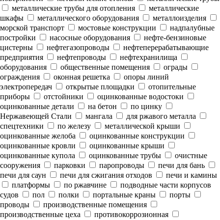
металлические трубы для отопления
металлические
шкафы
металлического оборудования
металлоизделия
морской транспорт
мостовые конструкции
надпалубные
постройки
насосные оборудования
нефте-бензиновые
цистерны
нефтегазопроводы
нефтеперерабатывающие
предприятия
нефтепроводы
нефтехранилища
оборудования
общественные помещения
ограды
ограждения
оконная решетка
опоры линий
электропередач
открытые площадки
отопительные
приборы
отстойники
оцинкованные водостоки
оцинкованные детали
на бетон
по цинку
Нержавеющей Стали
мангала
для ржавого металла
спецтехники
по железу
металлической крыши
оцинкованные желоба
оцинкованные конструкции
оцинкованные кровли
оцинкованные крыши
оцинкованные купола
оцинкованные трубы
очистные
сооружения
парковки
паропроводы
печи для бань
печи для саун
печи для сжигания отходов
печи и камины
платформы
по ржавчине
подводные части корпусов
судов
пол
полки
портальные краны
порты
проводы
производственные помещения
производственные цеха
противокоррозионная