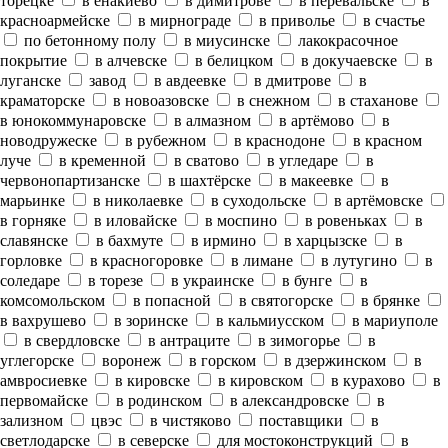
торецке
в енакиево
в димитрове
в перевальске
в
красноармейске
в мирнограде
в приволье
в счастье
по бетонному полу
в миусинске
лакокрасочное
покрытие
в алчевске
в белицком
в докучаевске
в
луганске
завод
в авдеевке
в дмитрове
в
краматорске
в новоазовске
в снежном
в стаханове
в юнокоммунаровске
в алмазном
в артёмово
в
новодружеске
в рубежном
в краснодоне
в красном
луче
в кременной
в сватово
в угледаре
в
червонопартизанске
в шахтёрске
в макеевке
в
марьинке
в николаевке
в суходольске
в артёмовске
в горняке
в иловайске
в моспино
в ровеньках
в
славянске
в бахмуте
в ирмино
в харцызске
в
горловке
в красногоровке
в лимане
в лутугино
в
соледаре
в торезе
в украинске
в бунге
в
комсомольском
в попасной
в святогорске
в брянке
в вахрушево
в зоринске
в кальмиусском
в мариуполе
в свердловске
в антраците
в зимогорье
в
углегорске
воронеж
в горском
в дзержинском
в
амвросиевке
в кировске
в кировском
в курахово
в
первомайске
в родинском
в александровске
в
зализном
цвэс
в чистяково
поставщики
в
светлодарске
в северске
для мостоконструкций
в