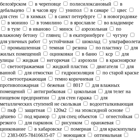
белозёрском
в череповце
полисилоксановый
в
дебальцево
в часов яру
унипол
в самаре
цвес
для стен
в химках
в санкт петербурге
в новогродовке
в монино
в томилино
в ярославле
во владимире
в туле
в иваново
минск
аэрозольная
по
влажному бетону
глянец
в екатеринбурге
чугуну
для уличных работ
устойчивая
шоколад
ультрафиолета
промышленная
темная
резина
по пластику
для
жилых помещений
оцинковки
в баню
кср
для
улицы
жидкая
негорючая
аэрозоли
в красноярске
светоотражаемая
жидкий пластик
двигателя
для
ванной
для отмостки
гидроизоляция
по старой краске
светоотражающая
темно коричневая
противопожарная
бежевая
8017
для влажных
помещений
антигрибковая
цокольная
для телег на
пищевом предприятии
для стен гаража
для
металлических ступеней не скользкая
водоотталкивающая
пкф
защитная
120м2
на эпоксидной основе
дёшево
под мрамор
для спец объектов
огнестойкая
резкого
для парковок
рисунком
оранжевая
цинкование
в хабаровске
померная
для краскопульта
2383-005-78416635-07
моющаяся
оптимальная