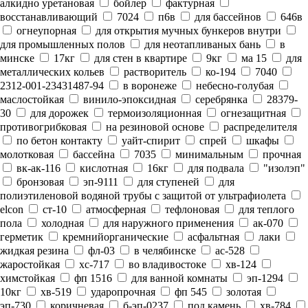
алкидно уретановая
бойлер
фактурная
восстанавливающий
7024
п6в
для бассейнов
646в
огнеупорная
для открытия мучных бункеров внутри
для промышленных полов
для неотапливаных бань
в
минске
17кг
для стен в квартире
9кг
ма 15
для
металлических кольев
растворитель
ко-194
7040
2312-001-23431487-94
в воронеже
небесно-голубая
маслостойкая
винило-эпоксидная
серебрянка
28379-
30
для дорожек
термоизоляционная
огнезащитная
противогрибковая
на резиновой основе
распределителя
по бетон контакту
уайт-спирит
спрей
шкафы
молотковая
бассейна
7035
минимальным
прочная
вк-ак-116
кислотная
16кг
для подвала
"изолэп"
бронзовая
эп-9111
для ступеней
для
полиэтиленовой водяной трубы с защитой от ультрафиолета
elcon
ст-10
атмосферная
тефлоновая
для теплого
пола
холодная
для наружного применения
ак-070
герметик
кремнийорганические
асфальтная
лаки
жидкая резина
фл-03
в челябинске
ас-528
жаростойкая
хс-717
во владивостоке
хв-124
химстойкая
фп 1516
для ванной комнаты
эп-1294
10кг
хв-519
ударопрочная
фп 545
золотая
эп-730
коричневая
б-эп-0237
под камень
хв-784