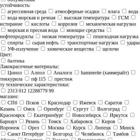
устойчивость:
агрессивная среда
атмосферные осадки
влага
вода
вода морская и речная
высокая температура
ГСМ
истирание
кислоты
коррозия
механическая нагрузки
морская и пресная вода
моющие средства
нефтепродукты
низкая температура
пешеходная нагрузка
спирты
сырая нефть
транспортные нагрузки
удары
УФ-излучение
химические вещества
щелочи
Цвет:
балтика
Лакокрасочные материалы:
Цинол
Алпол
Аналоги
hammerite (хаммерайт)
тиккурила
пф 115
престиж
ту технические характеристики:
2313 012 12288779 99
магазин:
СПб
Псков
Краснодар
Ижевск
Саратов
Казань
Омск
Оренбург
Сургут
Волгоград
Красноярск
Екатеринбург
Новосибирск
Иркутск
Барнаул
Рязань
Томск
Хабаровск
Киров
Воронеж
Орел
Москва
Курск
Липецк
Минск
Санкт Петербург
Белгород
Челябинск
Тамбов