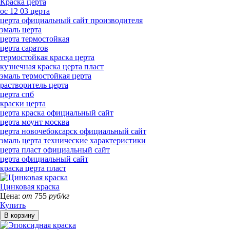
Краска церта
ос 12 03 церта
церта официальный сайт производителя
эмаль церта
церта термостойкая
церта саратов
термостойкая краска церта
кузнечная краска церта пласт
эмаль термостойкая церта
растворитель церта
церта спб
краски церта
церта краска официальный сайт
церта моунт москва
церта новочебоксарск официальный сайт
эмаль церта технические характеристики
церта пласт официальный сайт
церта официальный сайт
краска церта пласт
Цинковая краска
Цена:
от
755
руб/кг
Купить