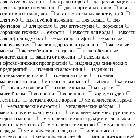
для путей эвакуации
для радиаторов
для реставрации
для складских помещений
для спортивных залов
для
спортивных площадок
для строительных конструкций
для труб
для трубной изоляции
для фасада
для
фонтанов
для цоколя
для штукатурки
дорожная
дорожная техника
емкости
емкости для воды
емкости
для нефтепродуктов
емкости для нефти
емкостные
оборудования
железнодорожный транспорт
железные
мосты
железобетонные изделия
железобетонные
конструкции
защита от плесени
изделия для
нефтехимических предприятий
изделия для химических
предприятий
изделия из алюминия
изделия из
оцинкованной стали
изделия из стали
изделия
машиностроения
интерьерная краска
кабели
калитки
кованые изделия
козловые краны
козырьки
контейнеры
конюшни
коровники
корпуса судов
лестницы
металлические ворота
металлические гаражи
металлические емкости
металлические заборы
металлические конструкции
металлические конструкции из
черного металла
металлические конструкции из черных и
цветных металлов
металлические крыши
металлические
ограды
металлические площадки
металлические
поверхности
металлические столбы
металлические трубы