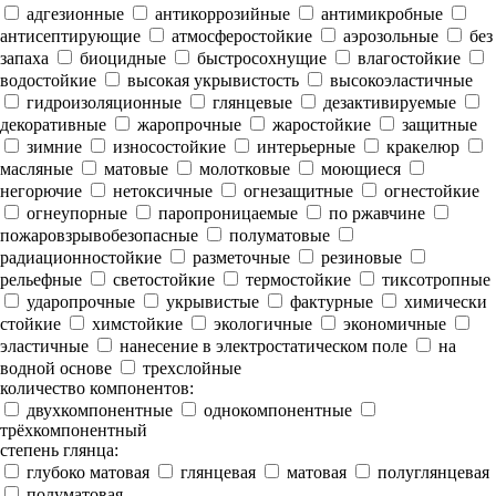
адгезионные
антикоррозийные
антимикробные
антисептирующие
атмосферостойкие
аэрозольные
без
запаха
биоцидные
быстросохнущие
влагостойкие
водостойкие
высокая укрывистость
высокоэластичные
гидроизоляционные
глянцевые
дезактивируемые
декоративные
жаропрочные
жаростойкие
защитные
зимние
износостойкие
интерьерные
кракелюр
масляные
матовые
молотковые
моющиеся
негорючие
нетоксичные
огнезащитные
огнестойкие
огнеупорные
паропроницаемые
по ржавчине
пожаровзрывобезопасные
полуматовые
радиационностойкие
разметочные
резиновые
рельефные
светостойкие
термостойкие
тиксотропные
ударопрочные
укрывистые
фактурные
химически
стойкие
химстойкие
экологичные
экономичные
эластичные
нанесение в электростатическом поле
на
водной основе
трехслойные
количество компонентов:
двухкомпонентные
однокомпонентные
трёхкомпонентный
степень глянца:
глубоко матовая
глянцевая
матовая
полуглянцевая
полуматовая