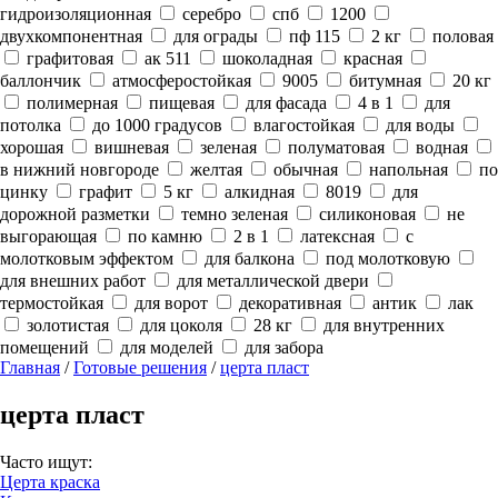
гидроизоляционная
серебро
спб
1200
двухкомпонентная
для ограды
пф 115
2 кг
половая
графитовая
ак 511
шоколадная
красная
баллончик
атмосферостойкая
9005
битумная
20 кг
полимерная
пищевая
для фасада
4 в 1
для
потолка
до 1000 градусов
влагостойкая
для воды
хорошая
вишневая
зеленая
полуматовая
водная
в нижний новгороде
желтая
обычная
напольная
по
цинку
графит
5 кг
алкидная
8019
для
дорожной разметки
темно зеленая
силиконовая
не
выгорающая
по камню
2 в 1
латексная
с
молотковым эффектом
для балкона
под молотковую
для внешних работ
для металлической двери
термостойкая
для ворот
декоративная
антик
лак
золотистая
для цоколя
28 кг
для внутренних
помещений
для моделей
для забора
Главная
/
Готовые решения
/
церта пласт
церта пласт
Часто ищут:
Церта краска