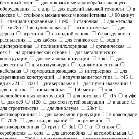
бетонный лофт
для покраски металлообрабатывающего
оборудования
в днр
для изделий высокой точности
в
москве
стойкое к механическим воздействиям
90 минут
специализированные
r90
станочная
для металла
хв 785
вспучивающаяся
антистатическая
для
дерева
агрегатов
на водной основе
безвоздушного
распыления
для кабеля
для станков ссс
водно
дисперсионная
поливинилхлоридная
органическая
озк
на органической основе
для металлических
конструкций
для металлоконструкций
25кг
для
древесины
для воздуховодов
однокомпонентная
кабельная
терморасширяющаяся
интерьерная
для
деревянных конструкций
вспучивающегося типа
r45
вд ак 221
r60
универсальная
для путей эвакуации
для пластика
тонкослойная
150 минут
для
железобетонных конструкций
для потолков
r15
в уфе
для осб
r120
для стен путей эвакуации
в анапе
для строительства
для линолеума
23кг
антикоррозийная
для кабельной продукции
в краснодаре
7026
для фасадов зданий
по ржавчине
антикоррозионная
грунт
3в1
1 кг
синяя
серебристая
certa
для автомобиля
автомобильная