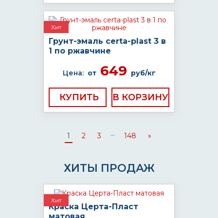
Хит
Грунт-эмаль certa-plast 3 в
1 по ржавчине
649
Цена:
от
руб/кг
КУПИТЬ
...
1
2
3
148
»
ХИТЫ ПРОДАЖ
Хит
Краска Церта-Пласт
матовая