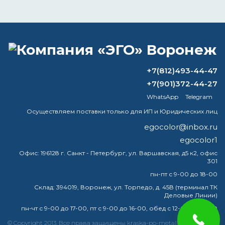
ВОПРОС-ОТВЕТ
+7(812)493-44-47
Зачем в краску добавлять
+7(901)372-44-27
растворитель?
WhatsApp
Telegram
Нужен ли для акрила разбавитель?
Осуществляем поставки только для ИП и Юридических лиц
egocolor@inbox.ru
Можно ли разбавить базу
egocolor1
растворителем Р12?
Офис:
196128 г. Санкт - Петербург, ул. Варшавская, д5 к2, офис
301
Какой краской лучше всего красить
потолок?
пн-пт с 9-00 до 18-00
Склад:
394019, Воронеж, ул. Торпедо, д. 45В (терминал ТК
Деловые Линии)
пн-чт с 9-00 до 17-00, пт с 9-00 до 16-00, обед с 12-00 до 13-00
краска
эмаль
металлу
купить
грунт
металла
© Copyright 2013. Все права защищены kraska-po-metallu-voronej.ru