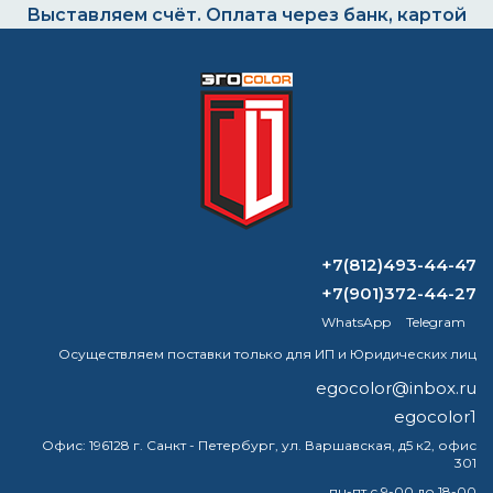
Выставляем счёт. Оплата через банк, картой
или наличными
Формируем заказ и отправляем транспортной
компанией
+7(812)493-44-47
ВОПРОС-ОТВЕТ
+7(901)372-44-27
WhatsApp
Telegram
Какой цвет хорошо сочетается с
терракотовым?
Осуществляем поставки только для ИП и Юридических лиц
egocolor@inbox.ru
Какой лак не боится воды?
egocolor1
Как разбавить эпоксидную краску?
Офис:
196128 г. Санкт - Петербург, ул. Варшавская, д5 к2, офис
301
Сколько стоит 1кг цинка?
пн-пт с 9-00 до 18-00