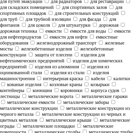
для путей эвакуации
для радиаторов
для реставрации
для складских помещений
для спортивных залов
для
спортивных площадок
для строительных конструкций
для труб
для трубной изоляции
для фасада
для
фонтанов
для цоколя
для штукатурки
дорожная
дорожная техника
емкости
емкости для воды
емкости
для нефтепродуктов
емкости для нефти
емкостные
оборудования
железнодорожный транспорт
железные
мосты
железобетонные изделия
железобетонные
конструкции
защита от плесени
изделия для
нефтехимических предприятий
изделия для химических
предприятий
изделия из алюминия
изделия из
оцинкованной стали
изделия из стали
изделия
машиностроения
интерьерная краска
кабели
калитки
кованые изделия
козловые краны
козырьки
контейнеры
конюшни
коровники
корпуса судов
лестницы
металлические ворота
металлические гаражи
металлические емкости
металлические заборы
металлические конструкции
металлические конструкции из
черного металла
металлические конструкции из черных и
цветных металлов
металлические крыши
металлические
ограды
металлические площадки
металлические
поверхности
металлические столбы
металлические трубы