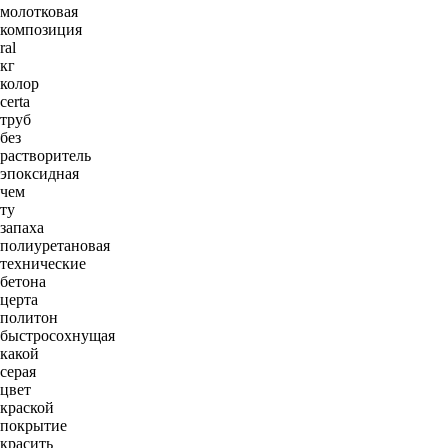
молотковая
композиция
ral
кг
колор
certa
труб
без
растворитель
эпоксидная
чем
ту
запаха
полиуретановая
технические
бетона
церта
политон
быстросохнущая
какой
серая
цвет
краской
покрытие
красить