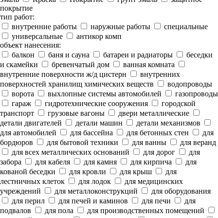
покрытие
тип работ:
внутренние работы
наружные работы
специальные
универсальные
антикор комп
объект нанесения:
балкон
баня и сауна
батареи и радиаторы
беседки
и скамейки
бревенчатый дом
ванная комната
внутренние поверхности ж/д цистерн
внутренних
поверхностей хранилищ химических веществ
водопроводы
ворота
выхлопные системы автомобилей
газопроводы
гараж
гидротехнические сооружения
городской
транспорт
грузовые вагоны
двери металлические
детали двигателей
детали машин
детали механизмов
для автомобилей
для бассейна
для бетонных стен
для
бордюров
для бытовой техники
для ванны
для веранд
для всех металлических оснований
для дорог
для
забора
для кабеля
для камня
для кирпича
для
кованой беседки
для кровли
для крыш
для
лестничных клеток
для лодок
для медицинских
учреждений
для металлоконструкций
для оборудования
для перил
для печей и каминов
для печи
для
подвалов
для пола
для производственных помещений