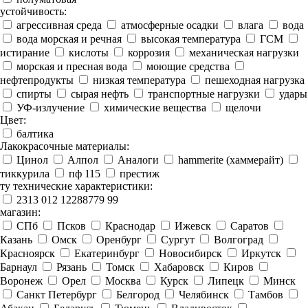
устойчивость:
агрессивная среда
атмосферные осадки
влага
вода
вода морская и речная
высокая температура
ГСМ
истирание
кислоты
коррозия
механическая нагрузки
морская и пресная вода
моющие средства
нефтепродукты
низкая температура
пешеходная нагрузка
спирты
сырая нефть
транспортные нагрузки
удары
УФ-излучение
химические вещества
щелочи
Цвет:
балтика
Лакокрасочные материалы:
Цинол
Алпол
Аналоги
hammerite (хаммерайт)
тиккурила
пф 115
престиж
ту технические характеристики:
2313 012 12288779 99
магазин:
СПб
Псков
Краснодар
Ижевск
Саратов
Казань
Омск
Оренбург
Сургут
Волгоград
Красноярск
Екатеринбург
Новосибирск
Иркутск
Барнаул
Рязань
Томск
Хабаровск
Киров
Воронеж
Орел
Москва
Курск
Липецк
Минск
Санкт Петербург
Белгород
Челябинск
Тамбов