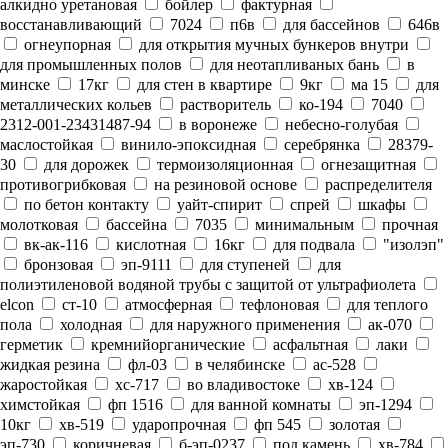
алкидно уретановая
бойлер
фактурная
восстанавливающий
7024
п6в
для бассейнов
646в
огнеупорная
для открытия мучных бункеров внутри
для промышленных полов
для неотапливаных бань
в
минске
17кг
для стен в квартире
9кг
ма 15
для
металлических кольев
растворитель
ко-194
7040
2312-001-23431487-94
в воронеже
небесно-голубая
маслостойкая
винило-эпоксидная
серебрянка
28379-
30
для дорожек
термоизоляционная
огнезащитная
противогрибковая
на резиновой основе
распределителя
по бетон контакту
уайт-спирит
спрей
шкафы
молотковая
бассейна
7035
минимальным
прочная
вк-ак-116
кислотная
16кг
для подвала
"изолэп"
бронзовая
эп-9111
для ступеней
для
полиэтиленовой водяной трубы с защитой от ультрафиолета
elcon
ст-10
атмосферная
тефлоновая
для теплого
пола
холодная
для наружного применения
ак-070
герметик
кремнийорганические
асфальтная
лаки
жидкая резина
фл-03
в челябинске
ас-528
жаростойкая
хс-717
во владивостоке
хв-124
химстойкая
фп 1516
для ванной комнаты
эп-1294
10кг
хв-519
ударопрочная
фп 545
золотая
эп-730
коричневая
б-эп-0237
под камень
хв-784