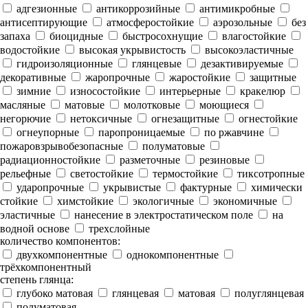
адгезионные
антикоррозийные
антимикробные
антисептирующие
атмосферостойкие
аэрозольные
без
запаха
биоцидные
быстросохнущие
влагостойкие
водостойкие
высокая укрывистость
высокоэластичные
гидроизоляционные
глянцевые
дезактивируемые
декоративные
жаропрочные
жаростойкие
защитные
зимние
износостойкие
интерьерные
кракелюр
масляные
матовые
молотковые
моющиеся
негорючие
нетоксичные
огнезащитные
огнестойкие
огнеупорные
паропроницаемые
по ржавчине
пожаровзрывобезопасные
полуматовые
радиационностойкие
разметочные
резиновые
рельефные
светостойкие
термостойкие
тиксотропные
ударопрочные
укрывистые
фактурные
химически
стойкие
химстойкие
экологичные
экономичные
эластичные
нанесение в электростатическом поле
на
водной основе
трехслойные
количество компонентов:
двухкомпонентные
однокомпонентные
трёхкомпонентный
степень глянца:
глубоко матовая
глянцевая
матовая
полуглянцевая
полуматовая