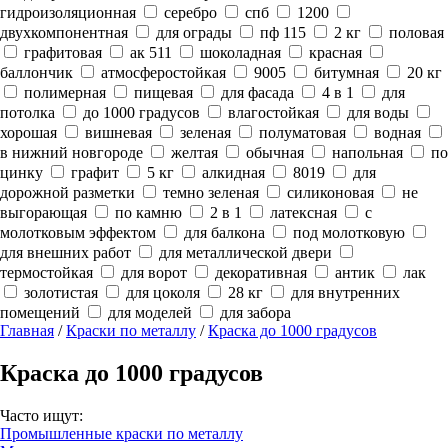
гидроизоляционная
серебро
спб
1200
двухкомпонентная
для ограды
пф 115
2 кг
половая
графитовая
ак 511
шоколадная
красная
баллончик
атмосферостойкая
9005
битумная
20 кг
полимерная
пищевая
для фасада
4 в 1
для
потолка
до 1000 градусов
влагостойкая
для воды
хорошая
вишневая
зеленая
полуматовая
водная
в нижний новгороде
желтая
обычная
напольная
по
цинку
графит
5 кг
алкидная
8019
для
дорожной разметки
темно зеленая
силиконовая
не
выгорающая
по камню
2 в 1
латексная
с
молотковым эффектом
для балкона
под молотковую
для внешних работ
для металлической двери
термостойкая
для ворот
декоративная
антик
лак
золотистая
для цоколя
28 кг
для внутренних
помещений
для моделей
для забора
Главная
/
Краски по металлу
/
Краска до 1000 градусов
Краска до 1000 градусов
Часто ищут:
Промышленные краски по металлу