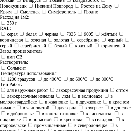
Абакан
Беларусь
Тюмень
Владивосток
Новокузнецк
Нижний Новгород
Ростов на Дону
Крым
Смоленск
Симферополь
Гродно
Расход на 1м2:
350 г
RAL:
серая
белая
черная
7035
9005
жёлтый
коричневая
зеленая
золотая
серебрянка
черный
серый
серебристый
белый
красный
коричневый
Завод производитель:
вмп СВ
Растворитель:
Сольвент
Температура использования:
1200 градусов
до 400°C
до 600°C
до 800°C
Тип Работ:
для наружных работ
лакокрасочная продукция
оптом
лакокрасочные изделия
лкм
в волновахе
в
молодогвардейске
в ждановке
в дружковке
в красном
лимане
в ясиноватой
для зерна
в зугрэсе
в донецке
в доброполье
в константиновке
в лисичанске
в
покровске
в попасной
в крестовке
в селидово
в
старобельске
промышленные
в северодонецке
в