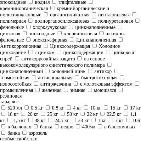
эпоксидные
водная
глифталевые
кремнийорганическая
кремнийорганические и
полисилоксановые
органосиликатная
пентафталевая
полимерная
полиорганосилоксановая
полиуретановая
фенольные
хлоркаучуковая
цинкнаполненные
цинковая
эпоксидные
хлорвиниловая
алкидно-
фенольные
эпокси-эфирная
Цинкнаполненная
Антикоррозионная
Цинкосодержащая
Холодное
цинкование
с цинком
цинкосодержащий
цинковый
спрей
антикоррозийная защита
на основе
высокомолекулярного синтетического полимера
цинконаполненный
холодный цинк
антикор
термостойкая
антивандальная
быстросохнущая
износостойкая
антиржавчина
с молотковым эффектом
промышленная
железная
зимняя
моющаяся
резиновая
тара, вес:
520 мл
0,5 кг
0,8 кг
4 кг
10 кг
15 кг
17 кг
18 кг
20 кг
25 кг
50 кг
22 кг
22,5 кг
1,1
кг
1,5 кг
38 кг
24,5 кг
23 кг
1 кг
7 кг
10л
в баллонах
банка
ведро
400мл
в баллончиках
банка
аэрозоль
особые свойства: