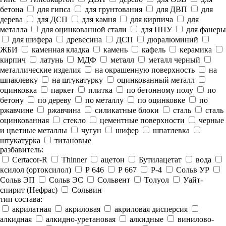
бетона
для гипса
для грунтования
для ДВП
для
дерева
для ДСП
для камня
для кирпича
для
металла
для оцинкованной стали
для ППУ
для фанеры
для шифера
древесина
ДСП
дюралюминий
ЖБИ
каменная кладка
камень
кафель
керамика
кирпич
латунь
МДФ
металл
металл черный
металлические изделия
на окрашенную поверхность
на
шпаклевку
на штукатурку
оцинкованный металл
оцинковка
паркет
плитка
по бетонному полу
по
бетону
по дереву
по металлу
по оцинковке
по
ржавчине
ржавчина
силикатные блоки
сталь
сталь
оцинкованная
стекло
цементные поверхности
черные
и цветные металлы
чугун
шифер
шпатлевка
штукатурка
титановые
разбавитель:
Certacor-R
Thinner
ацетон
Бутилацетат
вода
ксилол (ортоксилол)
Р 646
Р 667
Р-4
Сольв УР
Сольв ЭП
Сольв ЭС
Сольвент
Толуол
Уайт-
спирит (Нефрас)
Сольвин
тип состава:
акрилатная
акриловая
акриловая дисперсия
алкидная
алкидно-уретановая
алкидные
винилово-