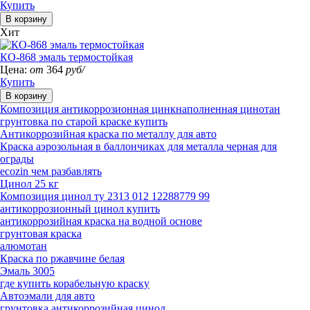
Купить
Хит
КО-868 эмаль термостойкая
Цена:
от
364
руб/
Купить
Композиция антикоррозионная цинкнаполненная цинотан
грунтовка по старой краске купить
Антикоррозийная краска по металлу для авто
Краска аэрозольная в баллончиках для металла черная для
ограды
ecozin чем разбавлять
Цинол 25 кг
Композиция цинол ту 2313 012 12288779 99
антикоррозионный цинол купить
антикоррозийная краска на водной основе
грунтовая краска
алюмотан
Краска по ржавчине белая
Эмаль 3005
где купить корабельную краску
Автоэмали для авто
грунтовка антикоррозийная цинол