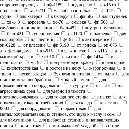
гидроизолирующая
пф-1189
под дерево
ур-15 сэ
под гранит
хп-0231
маслобензостойкая
гф-0119
сурик
для катеров
в беларуси
фл-582
для ступенек
хв-148
аэрозоль
хс-76
смывка
фп 568
глубокого проникновения
б-эп-452
внутри помещения
б-эп-421
суперпрочная
хв-1120
шпаклевка
для
скалодрома
для лестниц
фа-97
в автосервисе
эп-0228
от плесени
фп 5190
от грибка
эп-076
для фасада дома
вл-515
в ульяновске
хв-113
для
масляной краски
хс-010
в казани
фп 1414
из
пенопласта
мл-92
под резиновую краску
в белгороде
кислотостойкая
в ростове на дону
жаропрочная
в
твери
нескользящая
2ух компонентная
от пыли
для
станков металлообработки
мокрый камень
для
промышленного оборудования
в сургуте
пф-133
для
агрессивных сред
для ударной вязкости
противоскользящая
для токарного станка
в пензе
для
помещения токарно требования
для склада
для станка
9003
для оборудования
терракотовая
для
металлообрабатывающих станков, стойкую к маслу и сож
для памятников
для шабровки станины и направляющих
станка
крилатная
с минимальной усадкой
в стиле