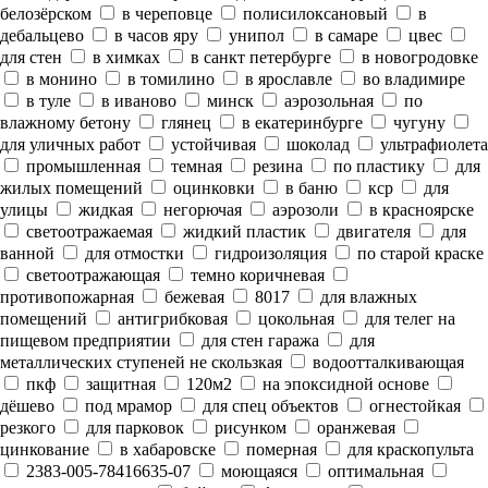
белозёрском
в череповце
полисилоксановый
в
дебальцево
в часов яру
унипол
в самаре
цвес
для стен
в химках
в санкт петербурге
в новогродовке
в монино
в томилино
в ярославле
во владимире
в туле
в иваново
минск
аэрозольная
по
влажному бетону
глянец
в екатеринбурге
чугуну
для уличных работ
устойчивая
шоколад
ультрафиолета
промышленная
темная
резина
по пластику
для
жилых помещений
оцинковки
в баню
кср
для
улицы
жидкая
негорючая
аэрозоли
в красноярске
светоотражаемая
жидкий пластик
двигателя
для
ванной
для отмостки
гидроизоляция
по старой краске
светоотражающая
темно коричневая
противопожарная
бежевая
8017
для влажных
помещений
антигрибковая
цокольная
для телег на
пищевом предприятии
для стен гаража
для
металлических ступеней не скользкая
водоотталкивающая
пкф
защитная
120м2
на эпоксидной основе
дёшево
под мрамор
для спец объектов
огнестойкая
резкого
для парковок
рисунком
оранжевая
цинкование
в хабаровске
померная
для краскопульта
2383-005-78416635-07
моющаяся
оптимальная