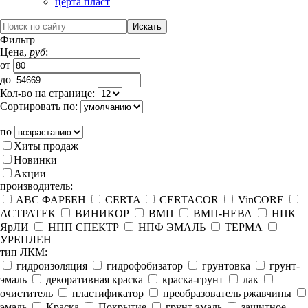
церта пласт
Фильтр
Цена,
руб
:
от
до
Кол-во на странице:
Сортировать по:
по
Хиты продаж
Новинки
Акции
производитель:
ABC ФАРБЕН
CERTA
CERTACOR
VinCORE
АСТРАТЕК
ВИНИКОР
ВМП
ВМП-НЕВА
НПК
ЯрЛИ
НПП СПЕКТР
НПФ ЭМАЛЬ
ТЕРМА
УРЕПЛЕН
тип ЛКМ:
гидроизоляция
гидрофобизатор
грунтовка
грунт-
эмаль
декоративная краска
краска-грунт
лак
очиститель
пластификатор
преобразователь ржавчины
эмаль
Краска
Покрытие
грунт эмаль
защитное