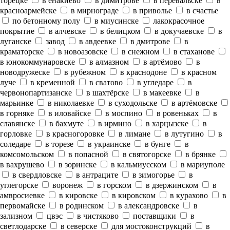
торецке
в енакиево
в димитрове
в перевальске
в
красноармейске
в мирнограде
в приволье
в счастье
по бетонному полу
в миусинске
лакокрасочное
покрытие
в алчевске
в белицком
в докучаевске
в
луганске
завод
в авдеевке
в дмитрове
в
краматорске
в новоазовске
в снежном
в стаханове
в юнокоммунаровске
в алмазном
в артёмово
в
новодружеске
в рубежном
в краснодоне
в красном
луче
в кременной
в сватово
в угледаре
в
червонопартизанске
в шахтёрске
в макеевке
в
марьинке
в николаевке
в суходольске
в артёмовске
в горняке
в иловайске
в моспино
в ровеньках
в
славянске
в бахмуте
в ирмино
в харцызске
в
горловке
в красногоровке
в лимане
в лутугино
в
соледаре
в торезе
в украинске
в бунге
в
комсомольском
в попасной
в святогорске
в брянке
в вахрушево
в зоринске
в кальмиусском
в мариуполе
в свердловске
в антраците
в зимогорье
в
углегорске
воронеж
в горском
в дзержинском
в
амвросиевке
в кировске
в кировском
в курахово
в
первомайске
в родинском
в александровске
в
зализном
цвэс
в чистяково
поставщики
в
светлодарске
в северске
для мостоконструкций
в