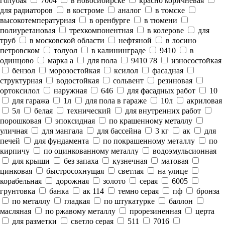
голубая
7004
в новосибирске
красно коричневая
для радиаторов
в костроме
аналог
в томске
высокотемпературная
в оренбурге
в тюмени
полиуретановая
трехкомпонентная
в колерове
для
труб
в московской области
нефтяной
в лосино
петровском
толуол
в калининграде
9410
в
одинцово
марка а
для пола
9410 78
износостойкая
бензол
морозостойкая
ксилол
фасадная
структурная
водостойкая
сольвент
резиновая
ортоксилол
наружная
646
для фасадных работ
10
для гаража
1л
для пола в гараже
10л
акриловая
5л
белая
технический
для внутренних работ
порошковая
эпоксидная
по крашенному металлу
уличная
для мангала
для бассейна
3 кг
ак
для
печей
для фундамента
по покрашенному металлу
по
кирпичу
по оцинкованному металлу
водоэмульсионная
для крыши
без запаха
кузнечная
матовая
цинковая
быстросохнущая
светлая
на улице
корабельная
дорожная
золото
серая
6005
грунтовка
банка
ак 114
темно серая
пф
бронза
по металлу
гладкая
по штукатурке
баллон
масляная
по ржавому металлу
прорезиненная
церта
для разметки
светло серая
511
7016