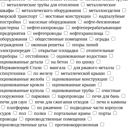
металлические трубы для отопления
металлические
шкафы
металлического оборудования
металлоизделия
морской транспорт
мостовые конструкции
надпалубные
постройки
насосные оборудования
нефте-бензиновые
цистерны
нефтегазопроводы
нефтеперерабатывающие
предприятия
нефтепроводы
нефтехранилища
оборудования
общественные помещения
ограды
ограждения
оконная решетка
опоры линий
электропередач
открытые площадки
отопительные
приборы
отстойники
оцинкованные водостоки
оцинкованные детали
на бетон
по цинку
Нержавеющей Стали
мангала
для ржавого металла
спецтехники
по железу
металлической крыши
оцинкованные желоба
оцинкованные конструкции
оцинкованные кровли
оцинкованные крыши
оцинкованные купола
оцинкованные трубы
очистные
сооружения
парковки
паропроводы
печи для бань
печи для саун
печи для сжигания отходов
печи и камины
платформы
по ржавчине
подводные части корпусов
судов
пол
полки
портальные краны
порты
проводы
производственные помещения
производственные цеха
противокоррозионная