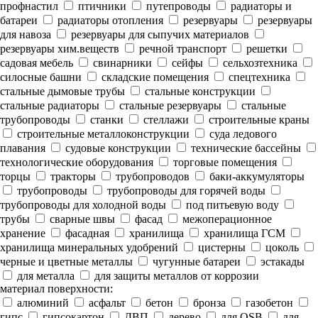
профнастил
птичники
путепроводы
радиаторы и
батареи
радиаторы отопления
резервуары
резервуары
для навоза
резервуары для сыпучих материалов
резервуары хим.веществ
речной транспорт
решетки
садовая мебель
свинарники
сейфы
сельхозтехника
силосные башни
складские помещения
спецтехника
стальные дымовые трубы
стальные конструкции
стальные радиаторы
стальные резервуары
стальные
трубопроводы
станки
стеллажи
строительные краны
строительные металлоконструкции
суда ледового
плавания
судовые конструкции
технические бассейны
технологические оборудования
торговые помещения
торцы
тракторы
трубопроводов
баки-аккумуляторы
трубопроводы
трубопроводы для горячей воды
трубопроводы для холодной воды
под питьевую воду
трубы
сварные швы
фасад
межоперационное
хранение
фасадная
хранилища
хранилища ГСМ
хранилища минеральных удобрений
цистерны
цоколь
черные и цветные металлы
чугунные батареи
эстакады
для металла
для защиты металлов от коррозии
материал поверхности:
алюминий
асфальт
бетон
бронза
газобетон
гипс
гипсокартон
ДВП
дерево
для OSB
для