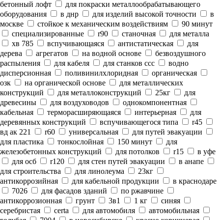
бетонный лофт
для покраски металлообрабатывающего
оборудования
в днр
для изделий высокой точности
в
москве
стойкое к механическим воздействиям
90 минут
специализированные
r90
станочная
для металла
хв 785
вспучивающаяся
антистатическая
для
дерева
агрегатов
на водной основе
безвоздушного
распыления
для кабеля
для станков ссс
водно
дисперсионная
поливинилхлоридная
органическая
озк
на органической основе
для металлических
конструкций
для металлоконструкций
25кг
для
древесины
для воздуховодов
однокомпонентная
кабельная
терморасширяющаяся
интерьерная
для
деревянных конструкций
вспучивающегося типа
r45
вд ак 221
r60
универсальная
для путей эвакуации
для пластика
тонкослойная
150 минут
для
железобетонных конструкций
для потолков
r15
в уфе
для осб
r120
для стен путей эвакуации
в анапе
для строительства
для линолеума
23кг
антикоррозийная
для кабельной продукции
в краснодаре
7026
для фасадов зданий
по ржавчине
антикоррозионная
грунт
3в1
1 кг
синяя
серебристая
certa
для автомобиля
автомобильная