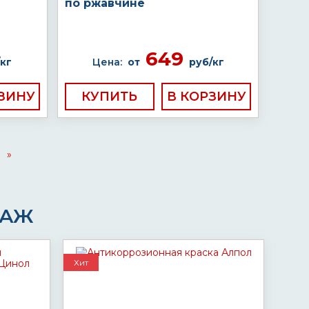
по ржавчине
649
кг
Цена:
от
руб/кг
КУПИТЬ
»
ДАЖ
Хит