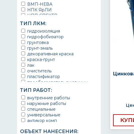
ВМП-НЕВА
НПК ЯрЛИ
НПП СПЕКТР
НПФ ЭМАЛЬ
ТИП ЛКМ:
ТЕРМА
гидроизоляция
УРЕПЛЕН
гидрофобизатор
грунтовка
грунт-эмаль
декоративная краска
краска-грунт
лак
очиститель
Цинков
пластификатор
преобразователь ржавчины
эмаль
ТИП РАБОТ:
Краска
внутренние работы
Покрытие
наружные работы
грунт эмаль
Цен
специальные
защитное покрытие
универсальные
КУП
антикор комп
ОБЪЕКТ НАНЕСЕНИЯ: