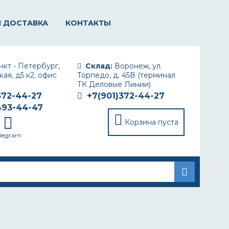
И ДОСТАВКА
КОНТАКТЫ
кт - Петербург,
Склад:
Воронеж, ул.
ая, д5 к2, офис
Торпедо, д. 45В (терминал
ТК Деловые Линии)
372-44-27
+7(901)372-44-27
493-44-47
Корзина пуста
elegram