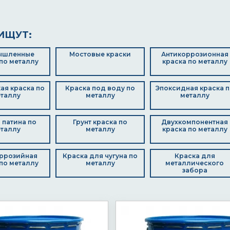
ИЩУТ:
ышленные
Мостовые краски
Антикоррозионная
по металлу
краска по металлу
ая краска по
Краска под воду по
Эпоксидная краска п
таллу
металлу
металлу
 патина по
Грунт краска по
Двухкомпонентная
таллу
металлу
краска по металлу
ррозийная
Краска для чугуна по
Краска для
по металлу
металлу
металлического
забора