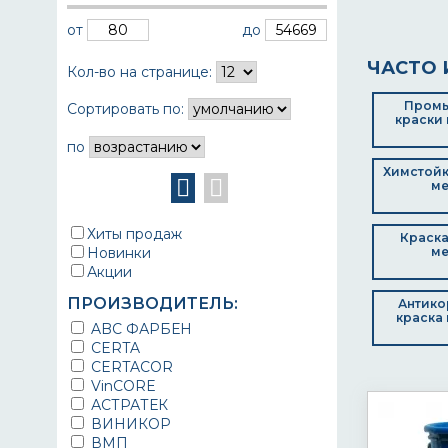
от
до
ЧАСТО 
Кол-во на странице:
Пром
Сортировать по:
краски 
по
Химстойк
ме
Хиты продаж
Краска
Новинки
ме
Акции
ПРОИЗВОДИТЕЛЬ:
Антико
краска 
ABC ФАРБЕН
CERTA
CERTACOR
VinCORE
АСТРАТЕК
ВИНИКОР
ВМП