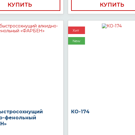
КУПИТЬ
КУПИТЬ
Хит
New
быстросохнущий
КО-174
о-фенольный
Н»