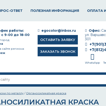
ПРОС-ОТВЕТ
ПОЛЕЗНАЯ ИНФОРМАЦИЯ
ОПЛАТА 
фик работы:
egocolor@inbox.ru
Офис:
Сан
 с 9-00 до 18-00
ул. Варшавск
301
ОСТАВИТЬ ЗАЯВКУ
город:
на
+7(901)
а сайте региона:
+7(812)
ЗАКАЗАТЬ ЗВОНОК
неж
WhatsApp
T
аски по металлу
/
Органосиликатная краска
АНОСИЛИКАТНАЯ КРАСКА