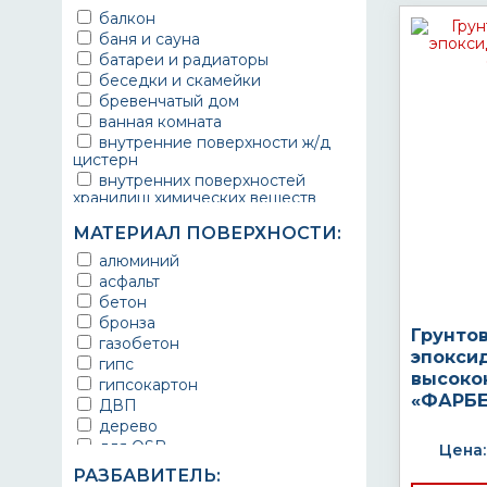
балкон
баня и сауна
батареи и радиаторы
беседки и скамейки
бревенчатый дом
ванная комната
внутренние поверхности ж/д
цистерн
внутренних поверхностей
хранилищ химических веществ
водопроводы
МАТЕРИАЛ ПОВЕРХНОСТИ:
ворота
выхлопные системы
алюминий
автомобилей
асфальт
газопроводы
бетон
гараж
бронза
Грунто
гидротехнические сооружения
газобетон
эпокси
городской транспорт
гипс
высоко
грузовые вагоны
гипсокартон
«ФАРБЕ
двери металлические
ДВП
детали двигателей
дерево
детали машин
для OSB
Цена:
детали механизмов
для бетона
РАЗБАВИТЕЛЬ:
для автомобилей