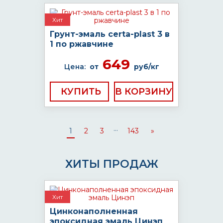
Хит
Грунт-эмаль certa-plast 3 в
1 по ржавчине
649
Цена:
от
руб/кг
КУПИТЬ
...
1
2
3
143
»
ХИТЫ ПРОДАЖ
Хит
Цинконаполненная
эпоксидная эмаль Цинэп