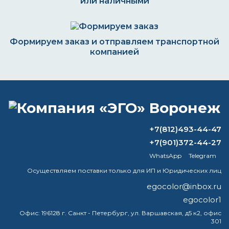
или наличными
Формируем заказ и отправляем транспортной
компанией
ВОПРОС-ОТВЕТ
+7(812)493-44-47
В чём разница между 646 и 647
+7(901)372-44-27
растворителем?
WhatsApp
Telegram
Антикоррозийная краска по металлу
Осуществляем поставки только для ИП и Юридических лиц
для наружных работ
egocolor@inbox.ru
egocolor1
В чем разница между растворителем
и разбавителем?
Офис:
196128 г. Санкт - Петербург, ул. Варшавская, д5 к2, офис
301