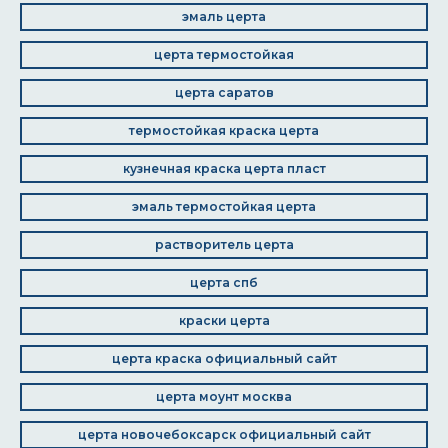
эмаль церта
церта термостойкая
церта саратов
термостойкая краска церта
кузнечная краска церта пласт
эмаль термостойкая церта
растворитель церта
церта спб
краски церта
церта краска официальный сайт
церта моунт москва
церта новочебоксарск официальный сайт