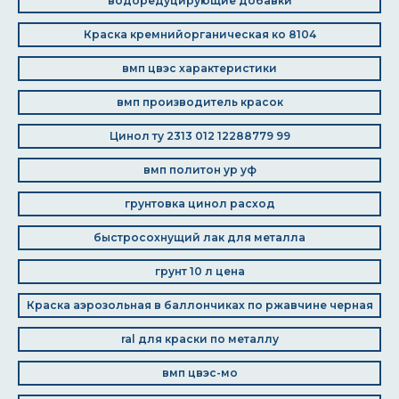
водоредуцирующие добавки
Краска кремнийорганическая ко 8104
вмп цвэс характеристики
вмп производитель красок
Цинол ту 2313 012 12288779 99
вмп политон ур уф
грунтовка цинол расход
быстросохнущий лак для металла
грунт 10 л цена
Краска аэрозольная в баллончиках по ржавчине черная
ral для краски по металлу
вмп цвэс-мо